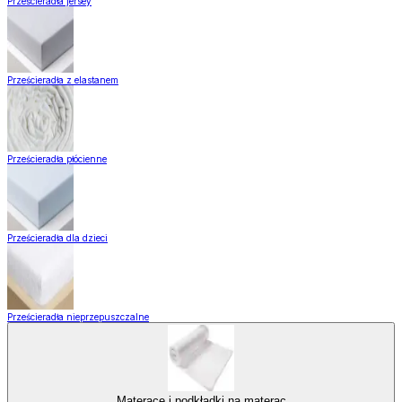
Prześcieradła jersey
Prześcieradła z elastanem
Prześcieradła płócienne
Prześcieradła dla dzieci
Prześcieradła nieprzepuszczalne
Materace i podkładki na materac