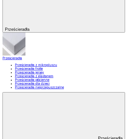
Prześcieradła
Prześcieradła
Prześcieradła z mikropluszu
Prześcieradła frotte
Prześcieradła jersey
Prześcieradła z elastanem
Prześcieradła płócienne
Prześcieradła dla dzieci
Prześcieradła nieprzepuszczalne
Prześcieradła