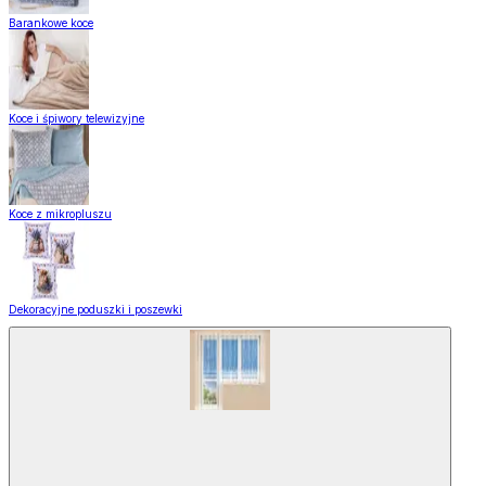
Barankowe koce
Koce i śpiwory telewizyjne
Koce z mikropluszu
Dekoracyjne poduszki i poszewki