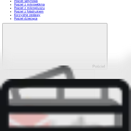
Pościel satynowa
Pościel z mikrowłókna
Pościel z mikropluszu
Pościel z fotodrukiem
Korzystne zestawy
Pościel dziecięca
Pościel
Pokaż wszystko
Wszystko z Pościel