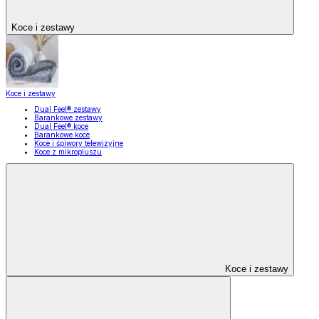
Koce i zestawy
Koce i zestawy
Dual Feel® zestawy
Barankowe zestawy
Dual Feel® koce
Barankowe koce
Koce i śpiwory telewizyjne
Koce z mikropluszu
Koce i zestawy