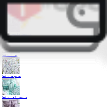
Pościel Dual Feel
Pościel z gładkiej bawełny
Pościel z kory
Pościel satynowa
Pościel z mikrowłókna