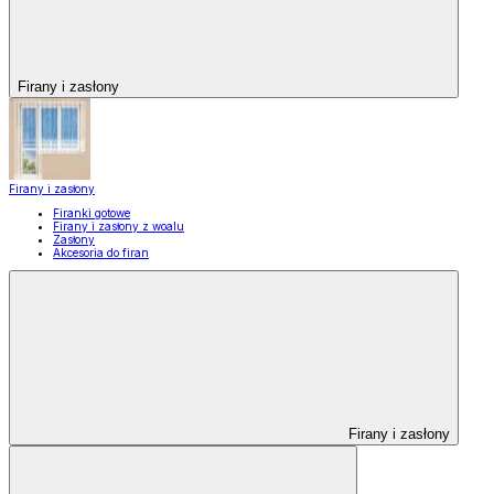
Firany i zasłony
Firany i zasłony
Firanki gotowe
Firany i zasłony z woalu
Zasłony
Akcesoria do firan
Firany i zasłony