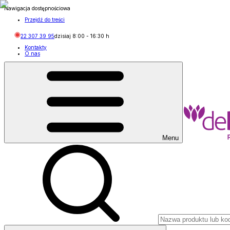
Nawigacja dostępnościowa
Przejdź do treści
22 307 39 95
dzisiaj
8:00
-
16:30
h
Kontakty
O nas
Menu