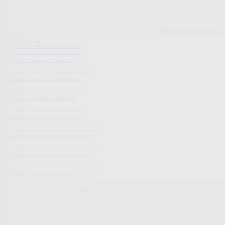
Pokrowce elastyczne
Pokaż wszystko
Wszystko z Pokrowce elastyczne
Pokrowce elastyczne na fotel
Pokrowce elastyczne na kanapy
Pokrowce na kanapę narożną
Tradycyjne pokrowce we wzory
Nowoczesne jednokolorowe pokrowce
Pokrowce z luksusową strukturą 3D
Wyprzedaż pokrowców elastycznych