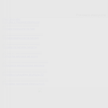
Pokrowce elastyczne
Pokaż wszystko
Wszystko z Pokrowce elastyczne
Pokrowce elastyczne na fotel
Pokrowce elastyczne na kanapy
Pokrowce na kanapę narożną
Tradycyjne pokrowce we wzory
Nowoczesne jednokolorowe pokrowce
Pokrowce z luksusową strukturą 3D
Wyprzedaż pokrowców elastycznych