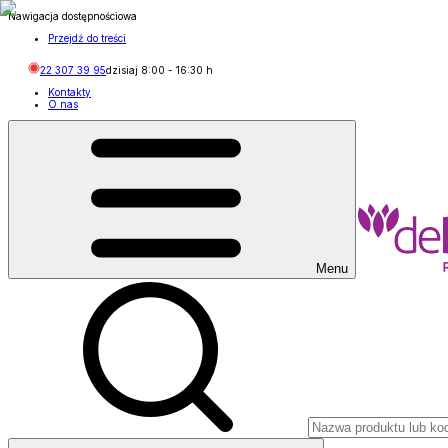
Nawigacja dostępnościowa
Przejdź do treści
22 307 39 95
dzisiaj
8:00
-
16:30
h
Kontakty
O nas
Menu