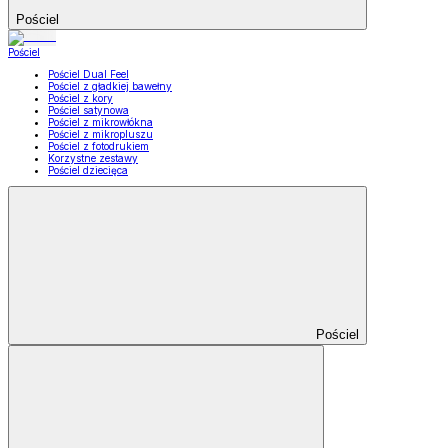
Pościel
Pościel
Pościel Dual Feel
Pościel z gładkiej bawełny
Pościel z kory
Pościel satynowa
Pościel z mikrowłókna
Pościel z mikropluszu
Pościel z fotodrukiem
Korzystne zestawy
Pościel dziecięca
Pościel