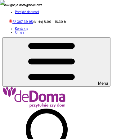
Nawigacja dostępnościowa
Przejdź do treści
22 307 39 95
dzisiaj
8:00
-
16:30
h
Kontakty
O nas
Menu