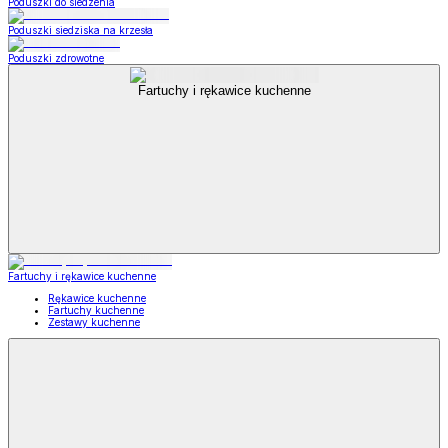
Poduszki do siedzenia
Poduszki siedziska na krzesła
Poduszki zdrowotne
Fartuchy i rękawice kuchenne
Fartuchy i rękawice kuchenne
Rękawice kuchenne
Fartuchy kuchenne
Zestawy kuchenne