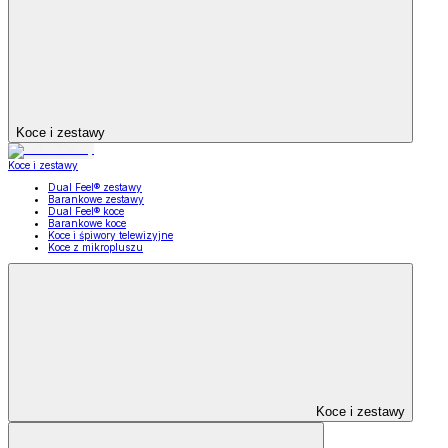
Koce i zestawy
Koce i zestawy
Dual Feel® zestawy
Barankowe zestawy
Dual Feel® koce
Barankowe koce
Koce i śpiwory telewizyjne
Koce z mikropluszu
Koce i zestawy