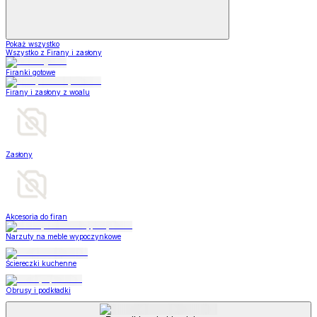
Pokaż wszystko
Wszystko z Firany i zasłony
Firanki gotowe
Firany i zasłony z woalu
Zasłony
Akcesoria do firan
Narzuty na meble wypoczynkowe
Ściereczki kuchenne
Obrusy i podkładki