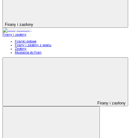
Firany i zasłony
Firany i zasłony
Firanki gotowe
Firany i zasłony z woalu
Zasłony
Akcesoria do firan
Firany i zasłony