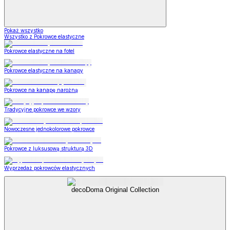
Pokaż wszystko
Wszystko z Pokrowce elastyczne
Pokrowce elastyczne na fotel
Pokrowce elastyczne na kanapy
Pokrowce na kanapę narożną
Tradycyjne pokrowce we wzory
Nowoczesne jednokolorowe pokrowce
Pokrowce z luksusową strukturą 3D
Wyprzedaż pokrowców elastycznych
decoDoma Original Collection