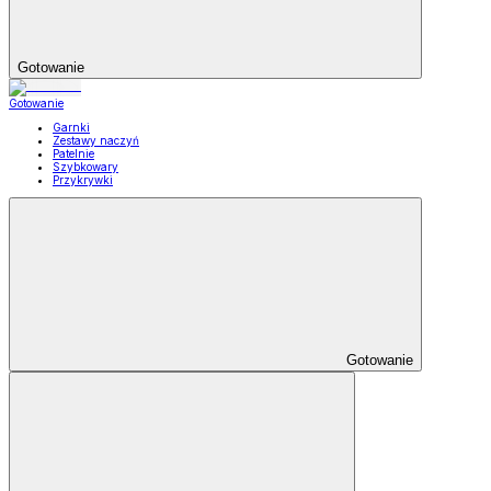
Gotowanie
Gotowanie
Garnki
Zestawy naczyń
Patelnie
Szybkowary
Przykrywki
Gotowanie