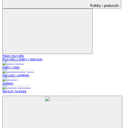
Kołdry i poduszki
Pokaż wszystko
Wszystko z Kołdry i poduszki
Kołdry i koce
Poduszki i zagłówki
Zestawy
Narzuty na łózka