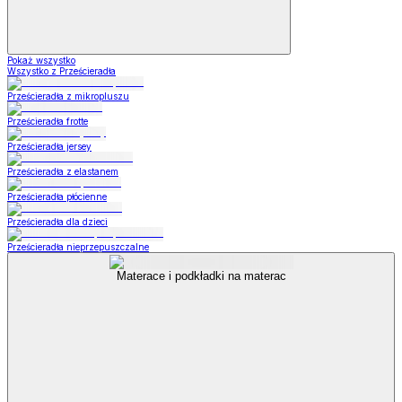
Pokaż wszystko
Wszystko z Prześcieradła
Prześcieradła z mikropluszu
Prześcieradła frotte
Prześcieradła jersey
Prześcieradła z elastanem
Prześcieradła płócienne
Prześcieradła dla dzieci
Prześcieradła nieprzepuszczalne
Materace i podkładki na materac