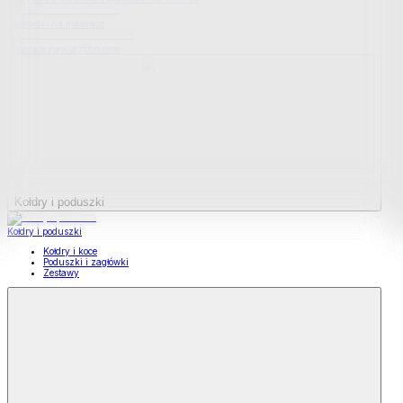
Podkładki na materace
Materace nawierzchniowe
Kołdry i poduszki
Kołdry i poduszki
Kołdry i koce
Poduszki i zagłówki
Zestawy