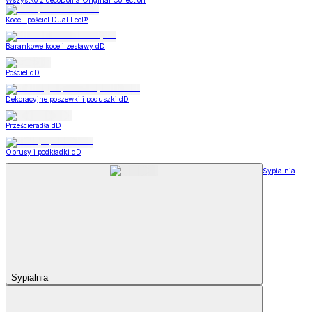
Wszystko z decoDoma Original Collection
Koce i pościel Dual Feel®
Barankowe koce i zestawy dD
Pościel dD
Dekoracyjne poszewki i poduszki dD
Prześcieradła dD
Obrusy i podkładki dD
Sypialnia
Sypialnia