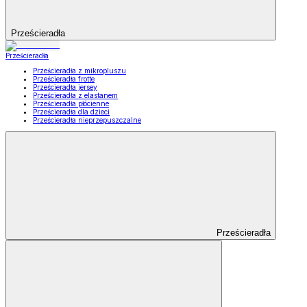
Prześcieradła
Prześcieradła
Prześcieradła z mikropluszu
Prześcieradła frotte
Prześcieradła jersey
Prześcieradła z elastanem
Prześcieradła płócienne
Prześcieradła dla dzieci
Prześcieradła nieprzepuszczalne
Prześcieradła