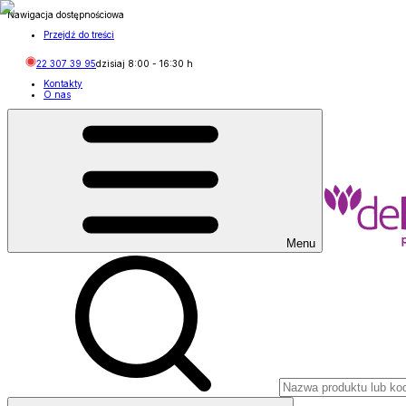
Nawigacja dostępnościowa
Przejdź do treści
22 307 39 95
dzisiaj
8:00
-
16:30
h
Kontakty
O nas
Menu