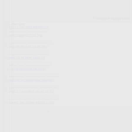
Pokrowce elastyczne
Pokaż wszystko
Wszystko z Pokrowce elastyczne
Pokrowce elastyczne na fotel
Pokrowce elastyczne na kanapy
Pokrowce na kanapę narożną
Tradycyjne pokrowce we wzory
Nowoczesne jednokolorowe pokrowce
Pokrowce z luksusową strukturą 3D
Wyprzedaż pokrowców elastycznych