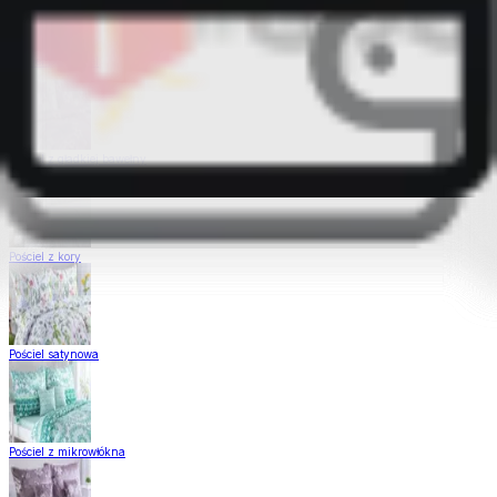
Pościel Dual Feel
Pościel z gładkiej bawełny
Pościel z kory
Pościel satynowa
Pościel z mikrowłókna