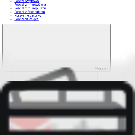
Pościel satynowa
Pościel z mikrowłókna
Pościel z mikropluszu
Pościel z fotodrukiem
Korzystne zestawy
Pościel dziecięca
Pościel
Pokaż wszystko
Wszystko z Pościel