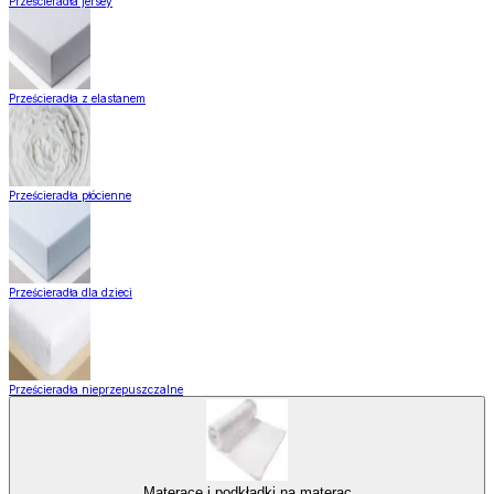
Prześcieradła jersey
Prześcieradła z elastanem
Prześcieradła płócienne
Prześcieradła dla dzieci
Prześcieradła nieprzepuszczalne
Materace i podkładki na materac