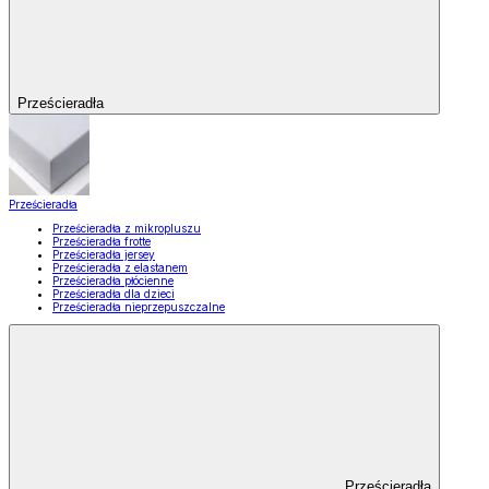
Prześcieradła
Prześcieradła
Prześcieradła z mikropluszu
Prześcieradła frotte
Prześcieradła jersey
Prześcieradła z elastanem
Prześcieradła płócienne
Prześcieradła dla dzieci
Prześcieradła nieprzepuszczalne
Prześcieradła