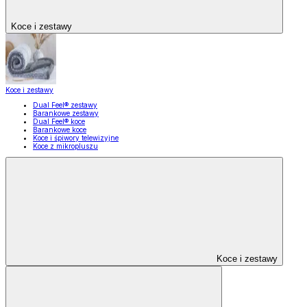
Koce i zestawy
Koce i zestawy
Dual Feel® zestawy
Barankowe zestawy
Dual Feel® koce
Barankowe koce
Koce i śpiwory telewizyjne
Koce z mikropluszu
Koce i zestawy