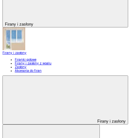
Firany i zasłony
Firany i zasłony
Firanki gotowe
Firany i zasłony z woalu
Zasłony
Akcesoria do firan
Firany i zasłony