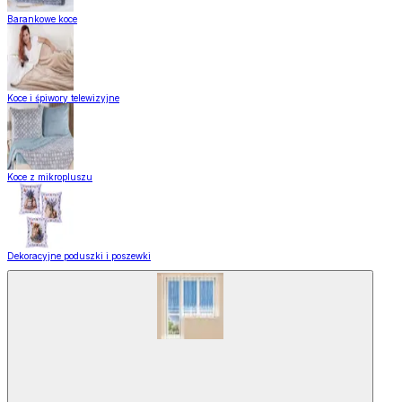
Barankowe koce
Koce i śpiwory telewizyjne
Koce z mikropluszu
Dekoracyjne poduszki i poszewki