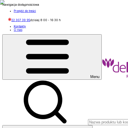
Nawigacja dostępnościowa
Przejdź do treści
22 307 39 95
dzisiaj
8:00
-
16:30
h
Kontakty
O nas
Menu