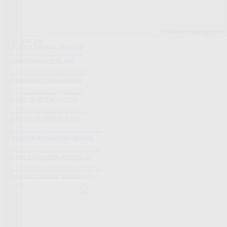
Pokrowce elastyczne
Pokaż wszystko
Wszystko z Pokrowce elastyczne
Pokrowce elastyczne na fotel
Pokrowce elastyczne na kanapy
Pokrowce na kanapę narożną
Tradycyjne pokrowce we wzory
Nowoczesne jednokolorowe pokrowce
Pokrowce z luksusową strukturą 3D
Wyprzedaż pokrowców elastycznych