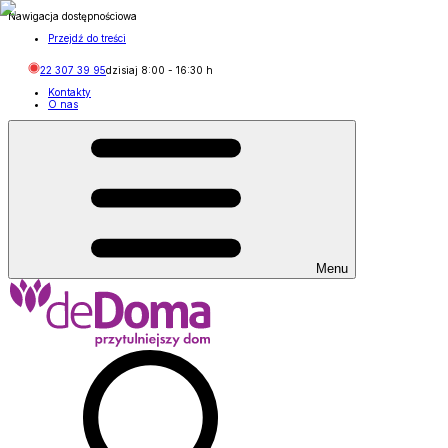
Nawigacja dostępnościowa
Przejdź do treści
22 307 39 95
dzisiaj
8:00
-
16:30
h
Kontakty
O nas
Menu