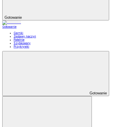
Gotowanie
Gotowanie
Garnki
Zestawy naczyń
Patelnie
Szybkowary
Przykrywki
Gotowanie