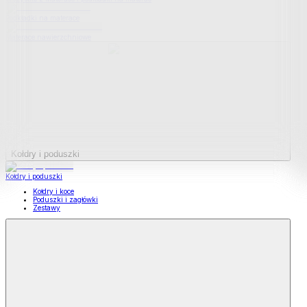
Podkładki na materace
Materace nawierzchniowe
Kołdry i poduszki
Kołdry i poduszki
Kołdry i koce
Poduszki i zagłówki
Zestawy