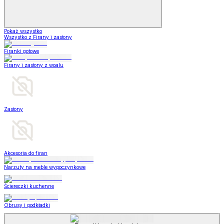
Pokaż wszystko
Wszystko z Firany i zasłony
Firanki gotowe
Firany i zasłony z woalu
Zasłony
Akcesoria do firan
Narzuty na meble wypoczynkowe
Ściereczki kuchenne
Obrusy i podkładki