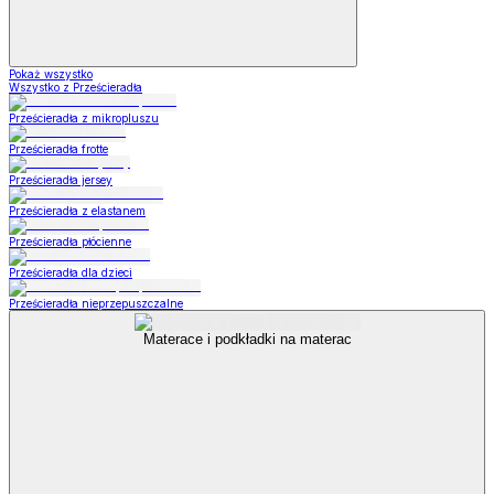
Pokaż wszystko
Wszystko z Prześcieradła
Prześcieradła z mikropluszu
Prześcieradła frotte
Prześcieradła jersey
Prześcieradła z elastanem
Prześcieradła płócienne
Prześcieradła dla dzieci
Prześcieradła nieprzepuszczalne
Materace i podkładki na materac