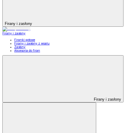
Firany i zasłony
Firany i zasłony
Firanki gotowe
Firany i zasłony z woalu
Zasłony
Akcesoria do firan
Firany i zasłony