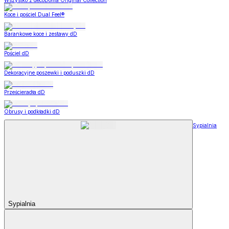
Wszystko z decoDoma Original Collection
Koce i pościel Dual Feel®
Barankowe koce i zestawy dD
Pościel dD
Dekoracyjne poszewki i poduszki dD
Prześcieradła dD
Obrusy i podkładki dD
Sypialnia
Sypialnia