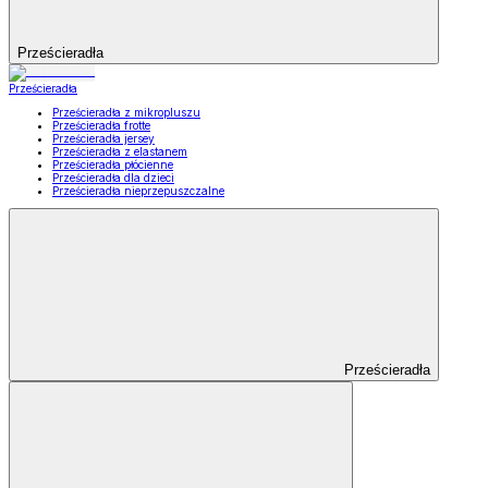
Prześcieradła
Prześcieradła
Prześcieradła z mikropluszu
Prześcieradła frotte
Prześcieradła jersey
Prześcieradła z elastanem
Prześcieradła płócienne
Prześcieradła dla dzieci
Prześcieradła nieprzepuszczalne
Prześcieradła