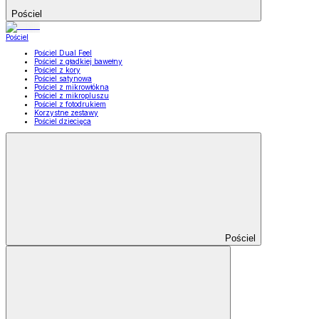
Pościel
Pościel
Pościel Dual Feel
Pościel z gładkiej bawełny
Pościel z kory
Pościel satynowa
Pościel z mikrowłókna
Pościel z mikropluszu
Pościel z fotodrukiem
Korzystne zestawy
Pościel dziecięca
Pościel