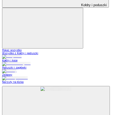
Kołdry i poduszki
Pokaż wszystko
Wszystko z Kołdry i poduszki
Kołdry i koce
Poduszki i zagłówki
Zestawy
Narzuty na łózka