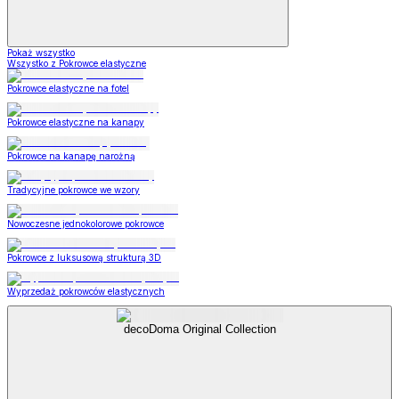
Pokaż wszystko
Wszystko z Pokrowce elastyczne
Pokrowce elastyczne na fotel
Pokrowce elastyczne na kanapy
Pokrowce na kanapę narożną
Tradycyjne pokrowce we wzory
Nowoczesne jednokolorowe pokrowce
Pokrowce z luksusową strukturą 3D
Wyprzedaż pokrowców elastycznych
decoDoma Original Collection