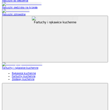
Poduszki do siedzenia
Poduszki siedziska na krzesła
Poduszki zdrowotne
Fartuchy i rękawice kuchenne
Fartuchy i rękawice kuchenne
Rękawice kuchenne
Fartuchy kuchenne
Zestawy kuchenne