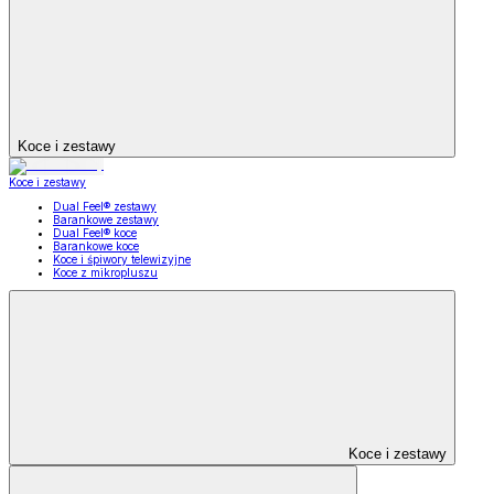
Koce i zestawy
Koce i zestawy
Dual Feel® zestawy
Barankowe zestawy
Dual Feel® koce
Barankowe koce
Koce i śpiwory telewizyjne
Koce z mikropluszu
Koce i zestawy