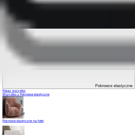
Prześcieradła dD
Obrusy i podkładki dD
Sypialnia