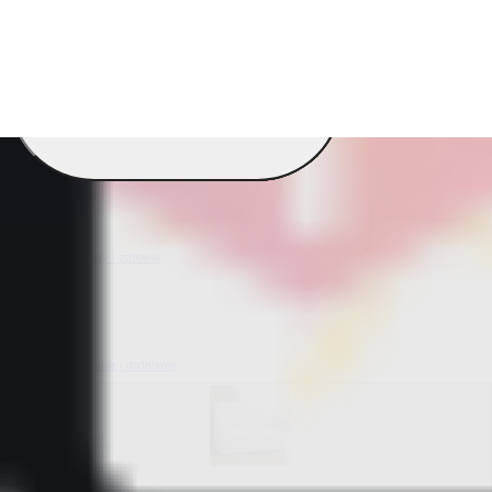
decoDoma Original Col
Pokaż wszystko
Wszystko z decoDoma Original Collection
Koce i pościel Dual Feel®
Barankowe koce i zestawy dD
Pościel dD
Dekoracyjne poszewki i poduszki dD