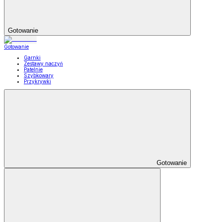
Gotowanie
Gotowanie
Garnki
Zestawy naczyń
Patelnie
Szybkowary
Przykrywki
Gotowanie