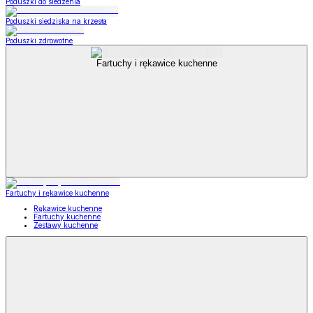
Poduszki do siedzenia
Poduszki siedziska na krzesła
Poduszki zdrowotne
Fartuchy i rękawice kuchenne
Fartuchy i rękawice kuchenne
Rękawice kuchenne
Fartuchy kuchenne
Zestawy kuchenne