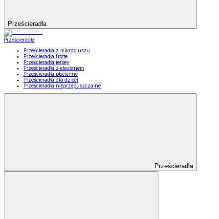
Prześcieradła
Prześcieradła
Prześcieradła z mikropluszu
Prześcieradła frotte
Prześcieradła jersey
Prześcieradła z elastanem
Prześcieradła płócienne
Prześcieradła dla dzieci
Prześcieradła nieprzepuszczalne
Prześcieradła