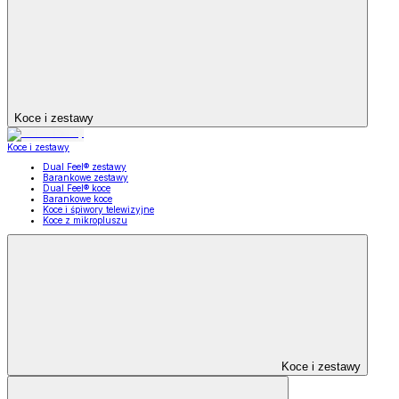
Koce i zestawy
Koce i zestawy
Dual Feel® zestawy
Barankowe zestawy
Dual Feel® koce
Barankowe koce
Koce i śpiwory telewizyjne
Koce z mikropluszu
Koce i zestawy