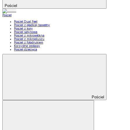
Pościel
Pościel
Pościel Dual Feel
Pościel z gładkiej bawełny
Pościel z kory
Pościel satynowa
Pościel z mikrowłókna
Pościel z mikropluszu
Pościel z fotodrukiem
Korzystne zestawy
Pościel dziecięca
Pościel