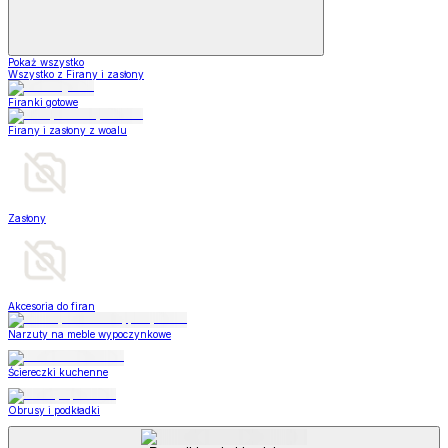
Pokaż wszystko
Wszystko z Firany i zasłony
Firanki gotowe
Firany i zasłony z woalu
Zasłony
Akcesoria do firan
Narzuty na meble wypoczynkowe
Ściereczki kuchenne
Obrusy i podkładki