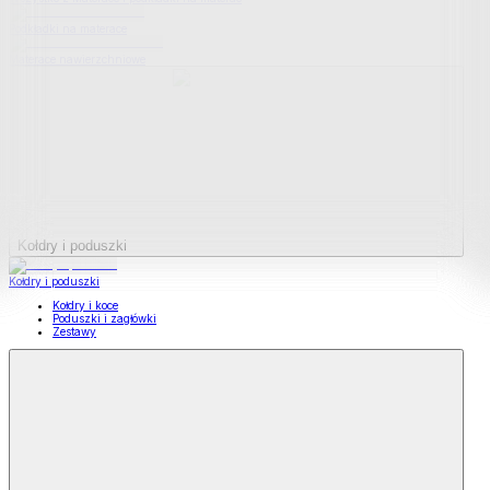
Podkładki na materace
Materace nawierzchniowe
Kołdry i poduszki
Kołdry i poduszki
Kołdry i koce
Poduszki i zagłówki
Zestawy