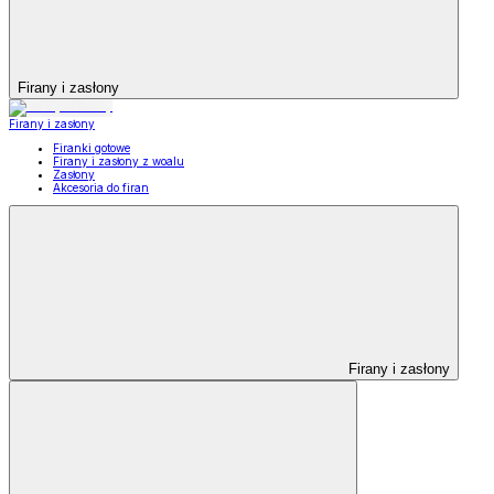
Firany i zasłony
Firany i zasłony
Firanki gotowe
Firany i zasłony z woalu
Zasłony
Akcesoria do firan
Firany i zasłony