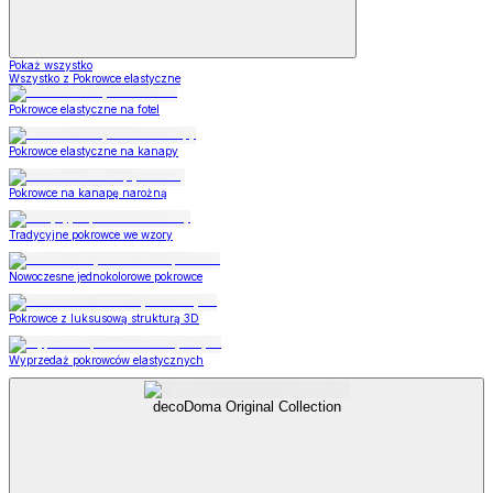
Pokaż wszystko
Wszystko z Pokrowce elastyczne
Pokrowce elastyczne na fotel
Pokrowce elastyczne na kanapy
Pokrowce na kanapę narożną
Tradycyjne pokrowce we wzory
Nowoczesne jednokolorowe pokrowce
Pokrowce z luksusową strukturą 3D
Wyprzedaż pokrowców elastycznych
decoDoma Original Collection