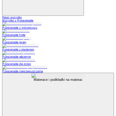
Pokaż wszystko
Wszystko z Prześcieradła
Prześcieradła z mikropluszu
Prześcieradła frotte
Prześcieradła jersey
Prześcieradła z elastanem
Prześcieradła płócienne
Prześcieradła dla dzieci
Prześcieradła nieprzepuszczalne
Materace i podkładki na materac