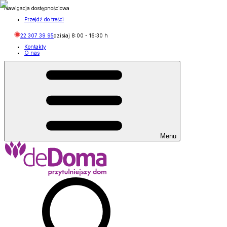
Nawigacja dostępnościowa
Przejdź do treści
22 307 39 95
dzisiaj
8:00
-
16:30
h
Kontakty
O nas
Menu