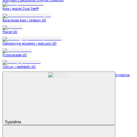
Wszystko z decoDoma Original Collection
Koce i pościel Dual Feel®
Barankowe koce i zestawy dD
Pościel dD
Dekoracyjne poszewki i poduszki dD
Prześcieradła dD
Obrusy i podkładki dD
Sypialnia
Sypialnia