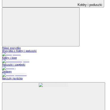
Kołdry i poduszki
Pokaż wszystko
Wszystko z Kołdry i poduszki
Kołdry i koce
Poduszki i zagłówki
Zestawy
Narzuty na łózka