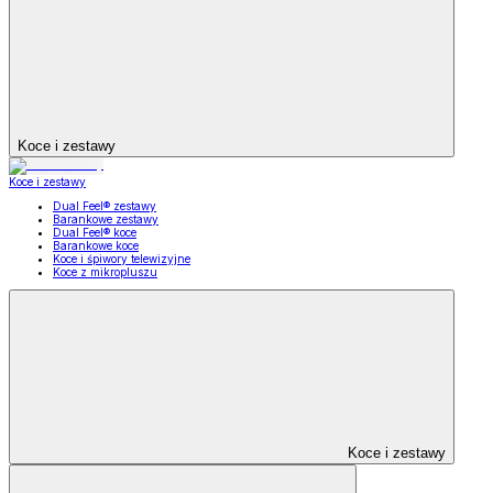
Koce i zestawy
Koce i zestawy
Dual Feel® zestawy
Barankowe zestawy
Dual Feel® koce
Barankowe koce
Koce i śpiwory telewizyjne
Koce z mikropluszu
Koce i zestawy