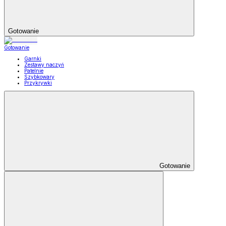
Gotowanie
Gotowanie
Garnki
Zestawy naczyń
Patelnie
Szybkowary
Przykrywki
Gotowanie