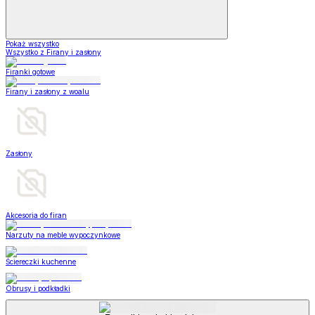
Pokaż wszystko
Wszystko z Firany i zasłony
Firanki gotowe
Firany i zasłony z woalu
Zasłony
Akcesoria do firan
Narzuty na meble wypoczynkowe
Ściereczki kuchenne
Obrusy i podkładki