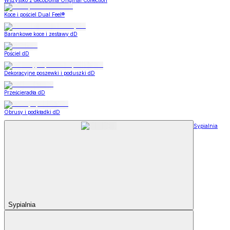
Wszystko z decoDoma Original Collection
Koce i pościel Dual Feel®
Barankowe koce i zestawy dD
Pościel dD
Dekoracyjne poszewki i poduszki dD
Prześcieradła dD
Obrusy i podkładki dD
Sypialnia
Sypialnia