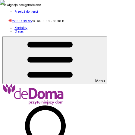
Nawigacja dostępnościowa
Przejdź do treści
22 307 39 95
dzisiaj
8:00
-
16:30
h
Kontakty
O nas
Menu