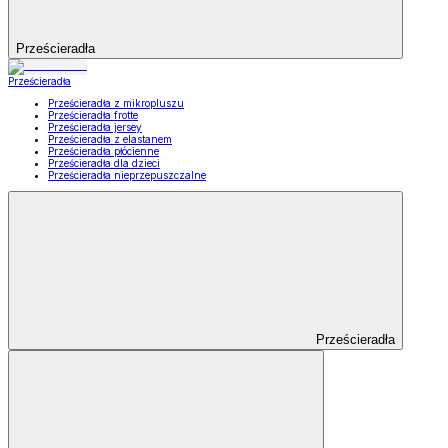
Prześcieradła
Prześcieradła
Prześcieradła z mikropluszu
Prześcieradła frotte
Prześcieradła jersey
Prześcieradła z elastanem
Prześcieradła płócienne
Prześcieradła dla dzieci
Prześcieradła nieprzepuszczalne
Prześcieradła