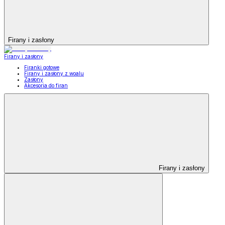
Firany i zasłony
Firany i zasłony
Firanki gotowe
Firany i zasłony z woalu
Zasłony
Akcesoria do firan
Firany i zasłony