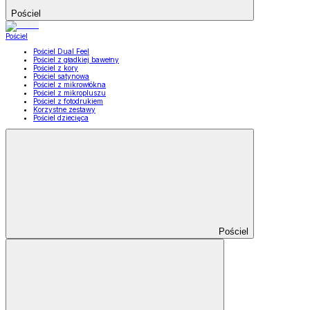
Pościel
Pościel
Pościel Dual Feel
Pościel z gładkiej bawełny
Pościel z kory
Pościel satynowa
Pościel z mikrowłókna
Pościel z mikropluszu
Pościel z fotodrukiem
Korzystne zestawy
Pościel dziecięca
Pościel