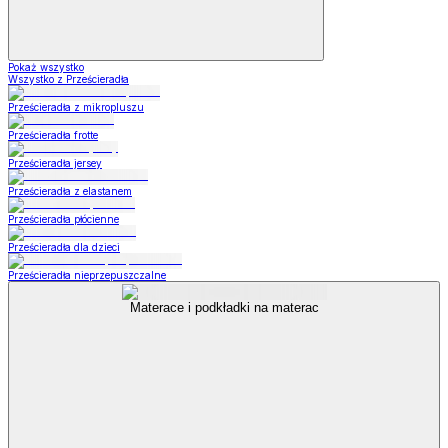
Pokaż wszystko
Wszystko z Prześcieradła
Prześcieradła z mikropluszu
Prześcieradła frotte
Prześcieradła jersey
Prześcieradła z elastanem
Prześcieradła płócienne
Prześcieradła dla dzieci
Prześcieradła nieprzepuszczalne
Materace i podkładki na materac