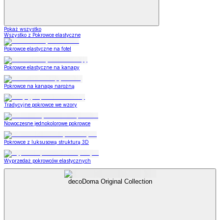
Pokaż wszystko
Wszystko z Pokrowce elastyczne
Pokrowce elastyczne na fotel
Pokrowce elastyczne na kanapy
Pokrowce na kanapę narożną
Tradycyjne pokrowce we wzory
Nowoczesne jednokolorowe pokrowce
Pokrowce z luksusową strukturą 3D
Wyprzedaż pokrowców elastycznych
decoDoma Original Collection