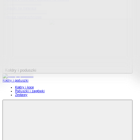
Podkładki na materace
Materace nawierzchniowe
Kołdry i poduszki
Kołdry i poduszki
Kołdry i koce
Poduszki i zagłówki
Zestawy