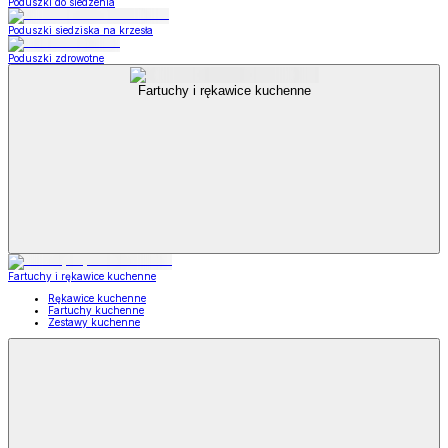
Poduszki do siedzenia
Poduszki siedziska na krzesła
Poduszki zdrowotne
Fartuchy i rękawice kuchenne
Fartuchy i rękawice kuchenne
Rękawice kuchenne
Fartuchy kuchenne
Zestawy kuchenne