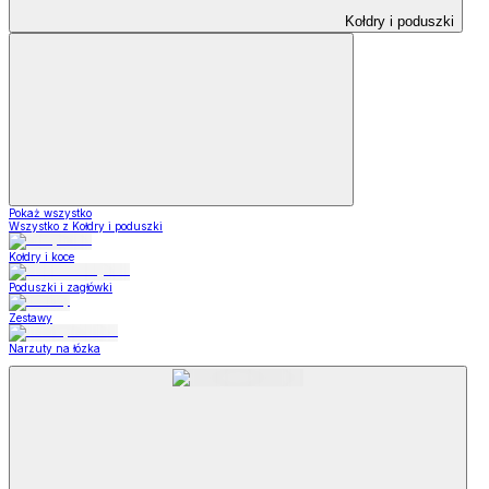
Kołdry i poduszki
Pokaż wszystko
Wszystko z Kołdry i poduszki
Kołdry i koce
Poduszki i zagłówki
Zestawy
Narzuty na łózka