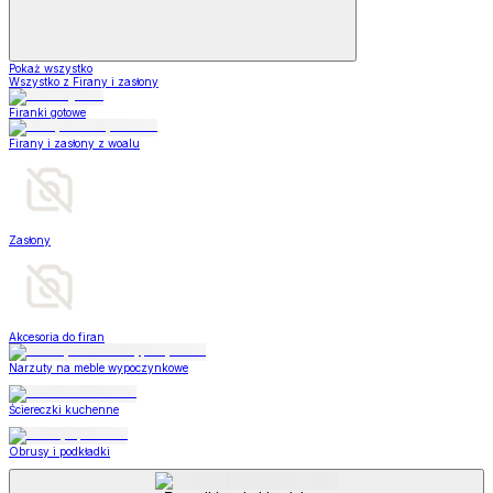
Pokaż wszystko
Wszystko z Firany i zasłony
Firanki gotowe
Firany i zasłony z woalu
Zasłony
Akcesoria do firan
Narzuty na meble wypoczynkowe
Ściereczki kuchenne
Obrusy i podkładki