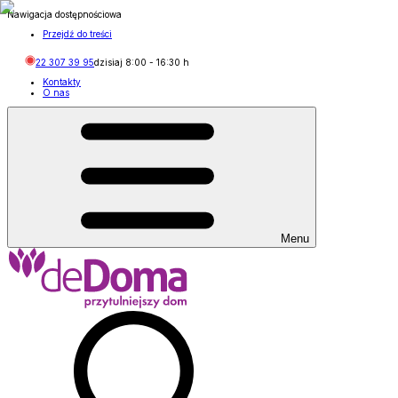
Nawigacja dostępnościowa
Przejdź do treści
22 307 39 95
dzisiaj
8:00
-
16:30
h
Kontakty
O nas
Menu