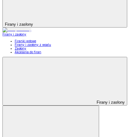
Firany i zasłony
Firany i zasłony
Firanki gotowe
Firany i zasłony z woalu
Zasłony
Akcesoria do firan
Firany i zasłony