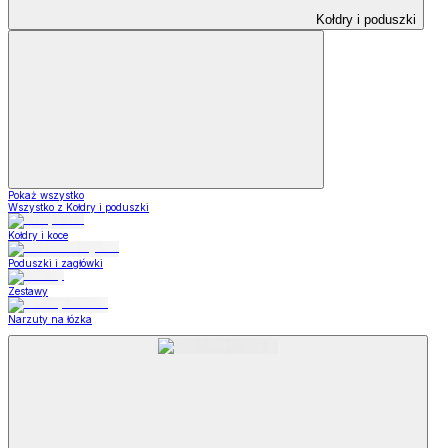
Kołdry i poduszki
Pokaż wszystko
Wszystko z Kołdry i poduszki
Kołdry i koce
Poduszki i zagłówki
Zestawy
Narzuty na łózka