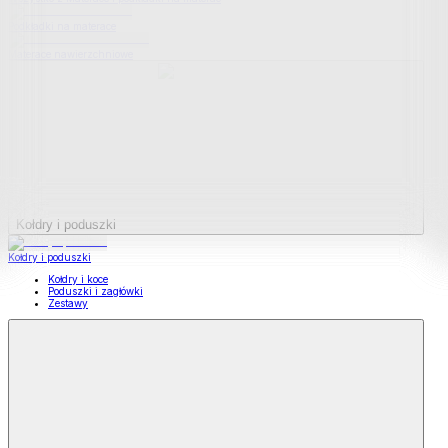
Podkładki na materace
Materace nawierzchniowe
Kołdry i poduszki
Kołdry i poduszki
Kołdry i koce
Poduszki i zagłówki
Zestawy