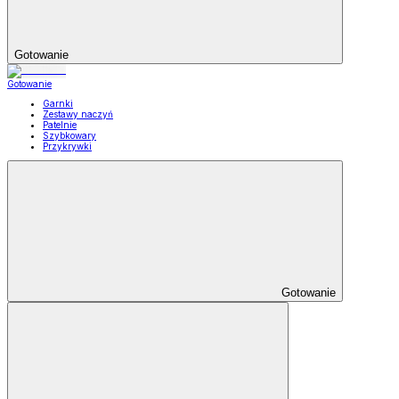
Gotowanie
Gotowanie
Garnki
Zestawy naczyń
Patelnie
Szybkowary
Przykrywki
Gotowanie