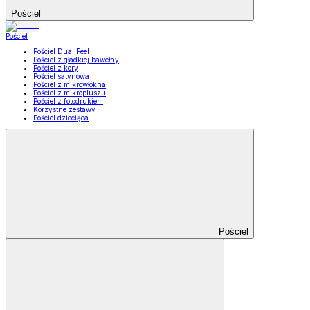
Pościel
Pościel
Pościel Dual Feel
Pościel z gładkiej bawełny
Pościel z kory
Pościel satynowa
Pościel z mikrowłókna
Pościel z mikropluszu
Pościel z fotodrukiem
Korzystne zestawy
Pościel dziecięca
Pościel