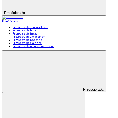
Prześcieradła
Prześcieradła
Prześcieradła z mikropluszu
Prześcieradła frotte
Prześcieradła jersey
Prześcieradła z elastanem
Prześcieradła płócienne
Prześcieradła dla dzieci
Prześcieradła nieprzepuszczalne
Prześcieradła