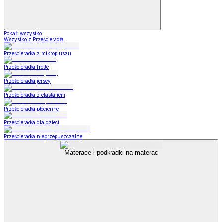
Pokaż wszystko
Wszystko z Prześcieradła
Prześcieradła z mikropluszu
Prześcieradła frotte
Prześcieradła jersey
Prześcieradła z elastanem
Prześcieradła płócienne
Prześcieradła dla dzieci
Prześcieradła nieprzepuszczalne
Materace i podkładki na materac