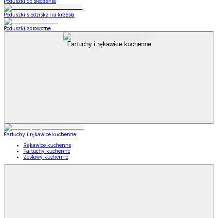
Poduszki do siedzenia
Poduszki siedziska na krzesła
Poduszki zdrowotne
Fartuchy i rękawice kuchenne
Fartuchy i rękawice kuchenne
Rękawice kuchenne
Fartuchy kuchenne
Zestawy kuchenne