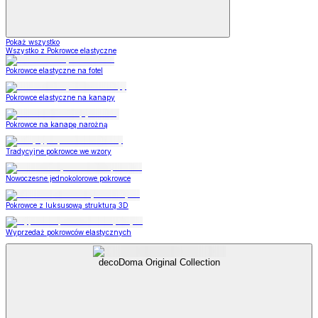
Pokaż wszystko
Wszystko z Pokrowce elastyczne
Pokrowce elastyczne na fotel
Pokrowce elastyczne na kanapy
Pokrowce na kanapę narożną
Tradycyjne pokrowce we wzory
Nowoczesne jednokolorowe pokrowce
Pokrowce z luksusową strukturą 3D
Wyprzedaż pokrowców elastycznych
decoDoma Original Collection