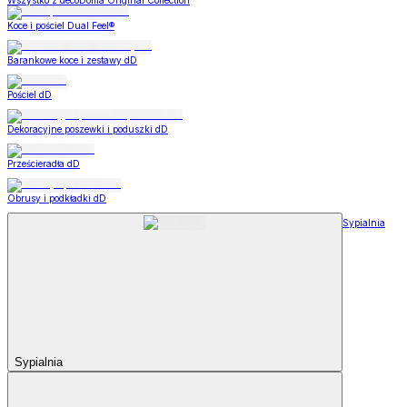
Wszystko z decoDoma Original Collection
Koce i pościel Dual Feel®
Barankowe koce i zestawy dD
Pościel dD
Dekoracyjne poszewki i poduszki dD
Prześcieradła dD
Obrusy i podkładki dD
Sypialnia
Sypialnia