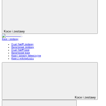
Koce i zestawy
Koce i zestawy
Dual Feel® zestawy
Barankowe zestawy
Dual Feel® koce
Barankowe koce
Koce i śpiwory telewizyjne
Koce z mikropluszu
Koce i zestawy