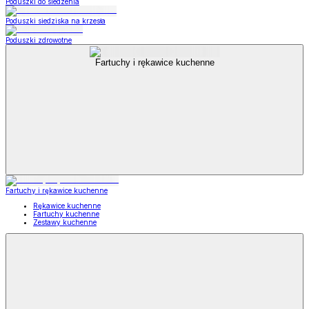
Poduszki do siedzenia
Poduszki siedziska na krzesła
Poduszki zdrowotne
Fartuchy i rękawice kuchenne
Fartuchy i rękawice kuchenne
Rękawice kuchenne
Fartuchy kuchenne
Zestawy kuchenne