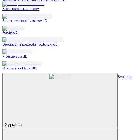
Wszystko z decoDoma Original Collection
Koce i pościel Dual Feel®
Barankowe koce i zestawy dD
Pościel dD
Dekoracyjne poszewki i poduszki dD
Prześcieradła dD
Obrusy i podkładki dD
Sypialnia
Sypialnia