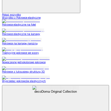
Pokaż wszystko
Wszystko z Pokrowce elastyczne
Pokrowce elastyczne na fotel
Pokrowce elastyczne na kanapy
Pokrowce na kanapę narożną
Tradycyjne pokrowce we wzory
Nowoczesne jednokolorowe pokrowce
Pokrowce z luksusową strukturą 3D
Wyprzedaż pokrowców elastycznych
decoDoma Original Collection