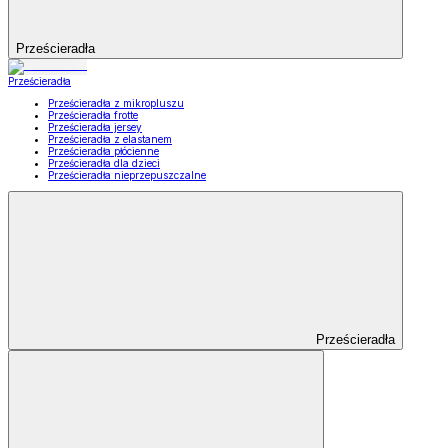
Prześcieradła
Prześcieradła
Prześcieradła z mikropluszu
Prześcieradła frotte
Prześcieradła jersey
Prześcieradła z elastanem
Prześcieradła płócienne
Prześcieradła dla dzieci
Prześcieradła nieprzepuszczalne
Prześcieradła