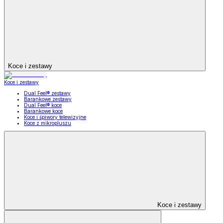
Koce i zestawy
Koce i zestawy
Dual Feel® zestawy
Barankowe zestawy
Dual Feel® koce
Barankowe koce
Koce i śpiwory telewizyjne
Koce z mikropluszu
Koce i zestawy