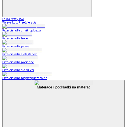
Pokaż wszystko
Wszystko z Prześcieradła
Prześcieradła z mikropluszu
Prześcieradła frotte
Prześcieradła jersey
Prześcieradła z elastanem
Prześcieradła płócienne
Prześcieradła dla dzieci
Prześcieradła nieprzepuszczalne
Materace i podkładki na materac