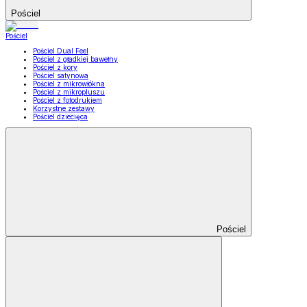
Pościel
Pościel
Pościel Dual Feel
Pościel z gładkiej bawełny
Pościel z kory
Pościel satynowa
Pościel z mikrowłókna
Pościel z mikropluszu
Pościel z fotodrukiem
Korzystne zestawy
Pościel dziecięca
Pościel