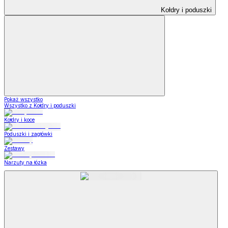
Kołdry i poduszki
Pokaż wszystko
Wszystko z Kołdry i poduszki
Kołdry i koce
Poduszki i zagłówki
Zestawy
Narzuty na łózka