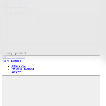
Podkładki na materace
Materace nawierzchniowe
Kołdry i poduszki
Kołdry i poduszki
Kołdry i koce
Poduszki i zagłówki
Zestawy