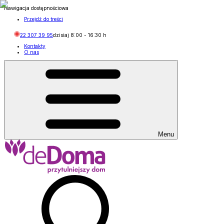
Nawigacja dostępnościowa
Przejdź do treści
22 307 39 95
dzisiaj
8:00
-
16:30
h
Kontakty
O nas
Menu