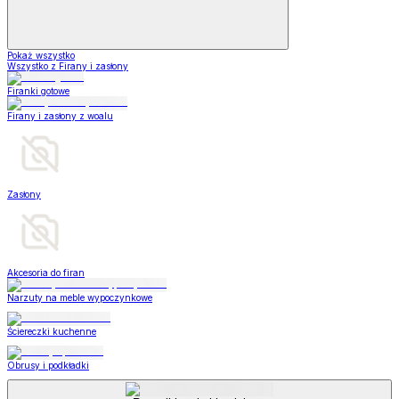
Pokaż wszystko
Wszystko z Firany i zasłony
Firanki gotowe
Firany i zasłony z woalu
Zasłony
Akcesoria do firan
Narzuty na meble wypoczynkowe
Ściereczki kuchenne
Obrusy i podkładki