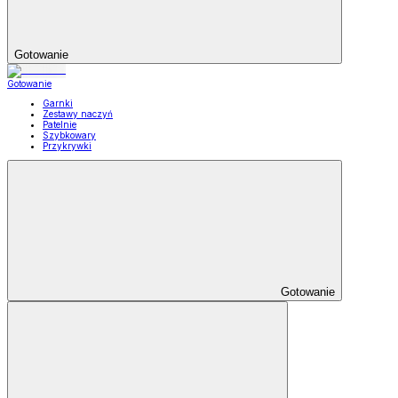
Gotowanie
Gotowanie
Garnki
Zestawy naczyń
Patelnie
Szybkowary
Przykrywki
Gotowanie