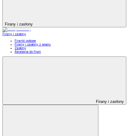
Firany i zasłony
Firany i zasłony
Firanki gotowe
Firany i zasłony z woalu
Zasłony
Akcesoria do firan
Firany i zasłony