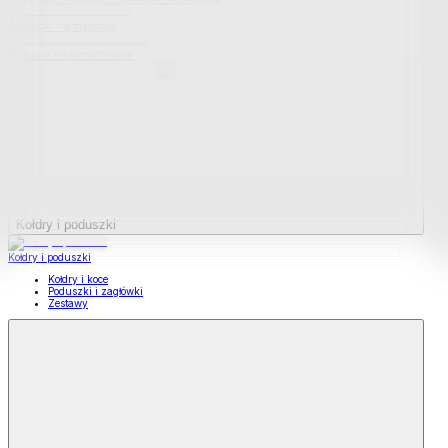
Podkładki na materace
Materace nawierzchniowe
Kołdry i poduszki
Kołdry i poduszki
Kołdry i koce
Poduszki i zagłówki
Zestawy