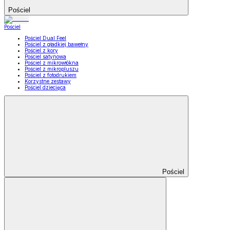
Pościel
Pościel
Pościel Dual Feel
Pościel z gładkiej bawełny
Pościel z kory
Pościel satynowa
Pościel z mikrowłókna
Pościel z mikropluszu
Pościel z fotodrukiem
Korzystne zestawy
Pościel dziecięca
Pościel