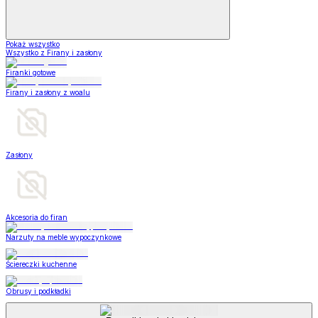
Pokaż wszystko
Wszystko z Firany i zasłony
Firanki gotowe
Firany i zasłony z woalu
Zasłony
Akcesoria do firan
Narzuty na meble wypoczynkowe
Ściereczki kuchenne
Obrusy i podkładki