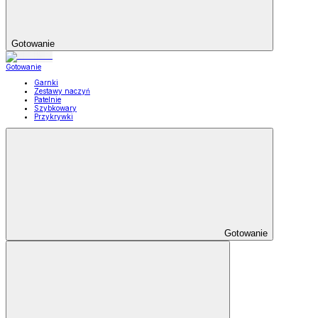
Gotowanie
Gotowanie
Garnki
Zestawy naczyń
Patelnie
Szybkowary
Przykrywki
Gotowanie