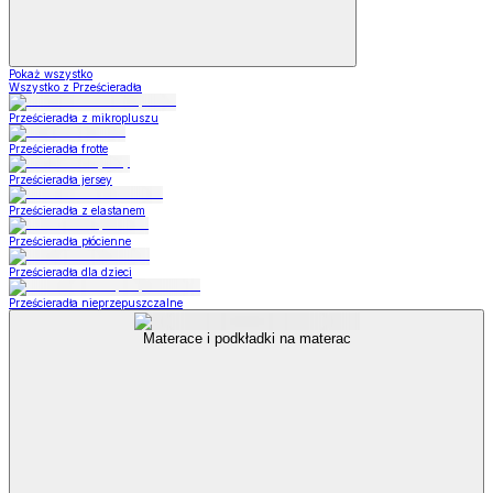
Pokaż wszystko
Wszystko z Prześcieradła
Prześcieradła z mikropluszu
Prześcieradła frotte
Prześcieradła jersey
Prześcieradła z elastanem
Prześcieradła płócienne
Prześcieradła dla dzieci
Prześcieradła nieprzepuszczalne
Materace i podkładki na materac