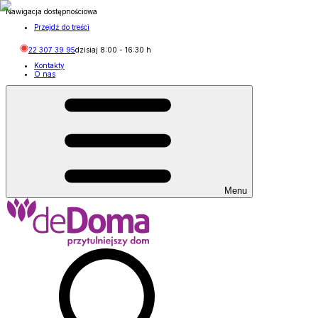
Nawigacja dostępnościowa
Przejdź do treści
22 307 39 95
dzisiaj
8:00
-
16:30
h
Kontakty
O nas
Menu