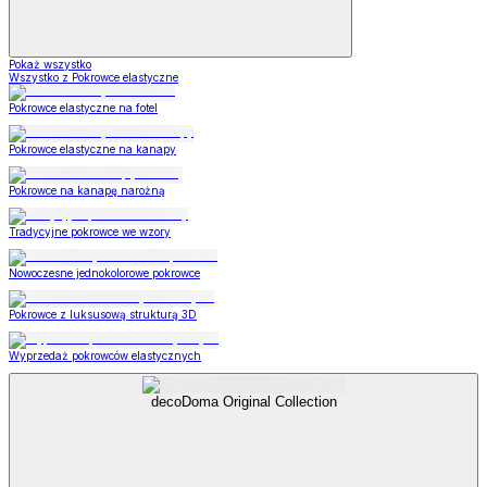
Pokaż wszystko
Wszystko z Pokrowce elastyczne
Pokrowce elastyczne na fotel
Pokrowce elastyczne na kanapy
Pokrowce na kanapę narożną
Tradycyjne pokrowce we wzory
Nowoczesne jednokolorowe pokrowce
Pokrowce z luksusową strukturą 3D
Wyprzedaż pokrowców elastycznych
decoDoma Original Collection