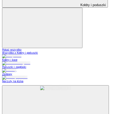
Kołdry i poduszki
Pokaż wszystko
Wszystko z Kołdry i poduszki
Kołdry i koce
Poduszki i zagłówki
Zestawy
Narzuty na łózka