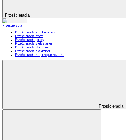
Prześcieradła
Prześcieradła
Prześcieradła z mikropluszu
Prześcieradła frotte
Prześcieradła jersey
Prześcieradła z elastanem
Prześcieradła płócienne
Prześcieradła dla dzieci
Prześcieradła nieprzepuszczalne
Prześcieradła