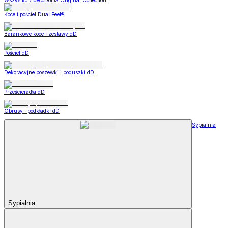
Wszystko z decoDoma Original Collection
Koce i pościel Dual Feel®
Barankowe koce i zestawy dD
Pościel dD
Dekoracyjne poszewki i poduszki dD
Prześcieradła dD
Obrusy i podkładki dD
Sypialnia
Sypialnia