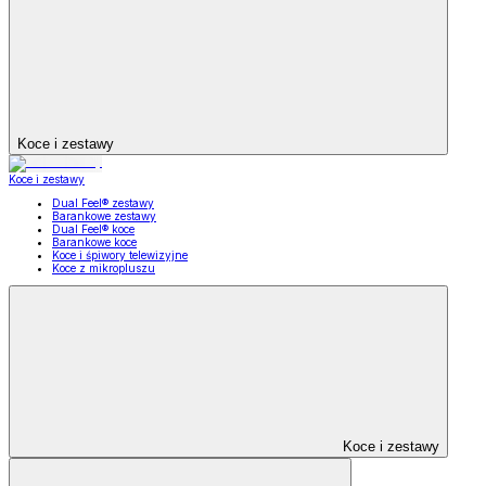
Koce i zestawy
Koce i zestawy
Dual Feel® zestawy
Barankowe zestawy
Dual Feel® koce
Barankowe koce
Koce i śpiwory telewizyjne
Koce z mikropluszu
Koce i zestawy