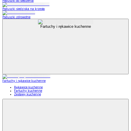
Poduszki do siedzenia
Poduszki siedziska na krzesła
Poduszki zdrowotne
Fartuchy i rękawice kuchenne
Fartuchy i rękawice kuchenne
Rękawice kuchenne
Fartuchy kuchenne
Zestawy kuchenne