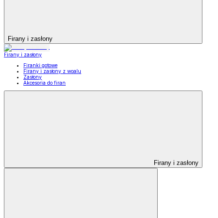
Firany i zasłony
Firany i zasłony
Firanki gotowe
Firany i zasłony z woalu
Zasłony
Akcesoria do firan
Firany i zasłony