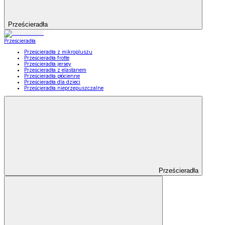
Prześcieradła
Prześcieradła
Prześcieradła z mikropluszu
Prześcieradła frotte
Prześcieradła jersey
Prześcieradła z elastanem
Prześcieradła płócienne
Prześcieradła dla dzieci
Prześcieradła nieprzepuszczalne
Prześcieradła