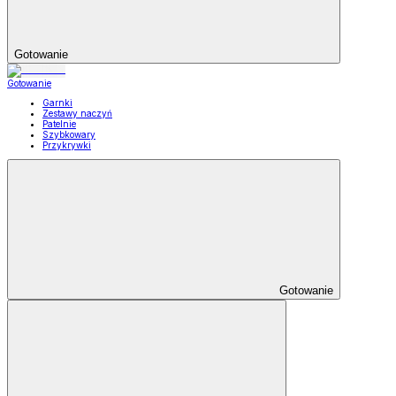
Gotowanie
Gotowanie
Garnki
Zestawy naczyń
Patelnie
Szybkowary
Przykrywki
Gotowanie