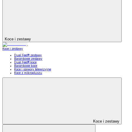
Koce i zestawy
Koce i zestawy
Dual Feel® zestawy
Barankowe zestawy
Dual Feel® koce
Barankowe koce
Koce i śpiwory telewizyjne
Koce z mikropluszu
Koce i zestawy