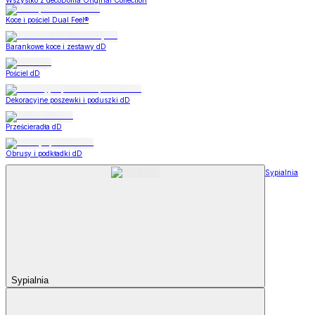
Wszystko z decoDoma Original Collection
Koce i pościel Dual Feel®
Barankowe koce i zestawy dD
Pościel dD
Dekoracyjne poszewki i poduszki dD
Prześcieradła dD
Obrusy i podkładki dD
Sypialnia
Sypialnia