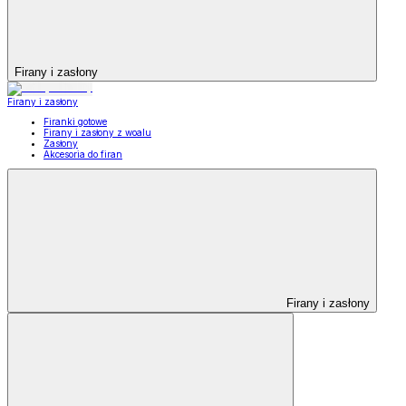
Firany i zasłony
Firany i zasłony
Firanki gotowe
Firany i zasłony z woalu
Zasłony
Akcesoria do firan
Firany i zasłony