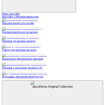
Pokaż wszystko
Wszystko z Pokrowce elastyczne
Pokrowce elastyczne na fotel
Pokrowce elastyczne na kanapy
Pokrowce na kanapę narożną
Tradycyjne pokrowce we wzory
Nowoczesne jednokolorowe pokrowce
Pokrowce z luksusową strukturą 3D
Wyprzedaż pokrowców elastycznych
decoDoma Original Collection