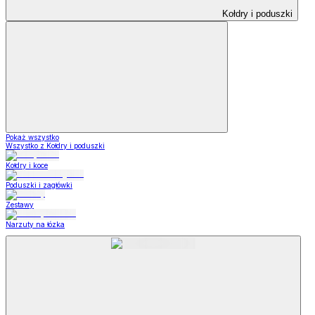
Kołdry i poduszki
Pokaż wszystko
Wszystko z Kołdry i poduszki
Kołdry i koce
Poduszki i zagłówki
Zestawy
Narzuty na łózka