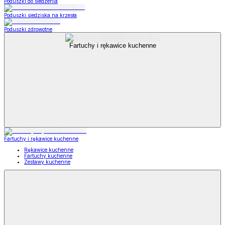
Poduszki do siedzenia
Poduszki siedziska na krzesła
Poduszki zdrowotne
Fartuchy i rękawice kuchenne
Fartuchy i rękawice kuchenne
Rękawice kuchenne
Fartuchy kuchenne
Zestawy kuchenne