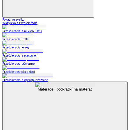
Pokaż wszystko
Wszystko z Prześcieradła
Prześcieradła z mikropluszu
Prześcieradła frotte
Prześcieradła jersey
Prześcieradła z elastanem
Prześcieradła płócienne
Prześcieradła dla dzieci
Prześcieradła nieprzepuszczalne
Materace i podkładki na materac