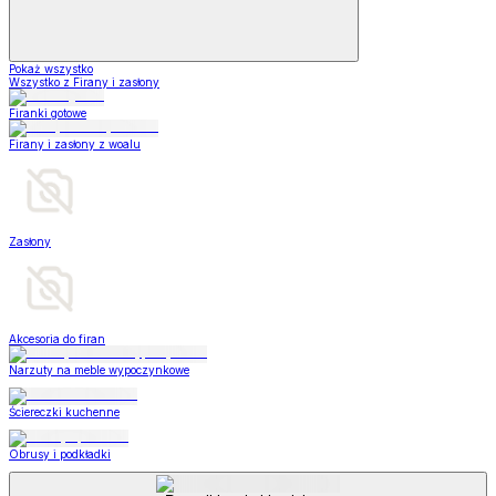
Pokaż wszystko
Wszystko z Firany i zasłony
Firanki gotowe
Firany i zasłony z woalu
Zasłony
Akcesoria do firan
Narzuty na meble wypoczynkowe
Ściereczki kuchenne
Obrusy i podkładki