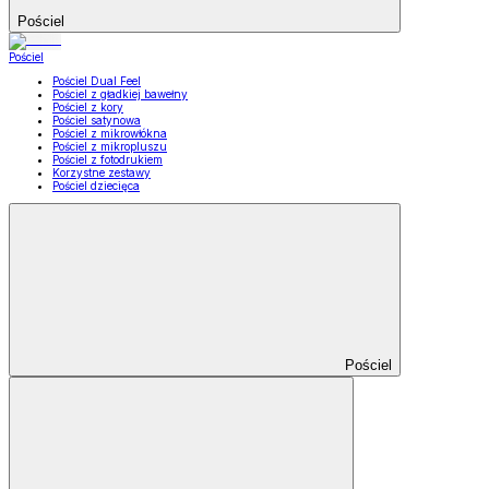
Pościel
Pościel
Pościel Dual Feel
Pościel z gładkiej bawełny
Pościel z kory
Pościel satynowa
Pościel z mikrowłókna
Pościel z mikropluszu
Pościel z fotodrukiem
Korzystne zestawy
Pościel dziecięca
Pościel