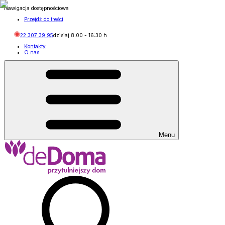
Nawigacja dostępnościowa
Przejdź do treści
22 307 39 95
dzisiaj
8:00
-
16:30
h
Kontakty
O nas
Menu