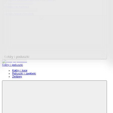
Podkładki na materace
Materace nawierzchniowe
Kołdry i poduszki
Kołdry i poduszki
Kołdry i koce
Poduszki i zagłówki
Zestawy