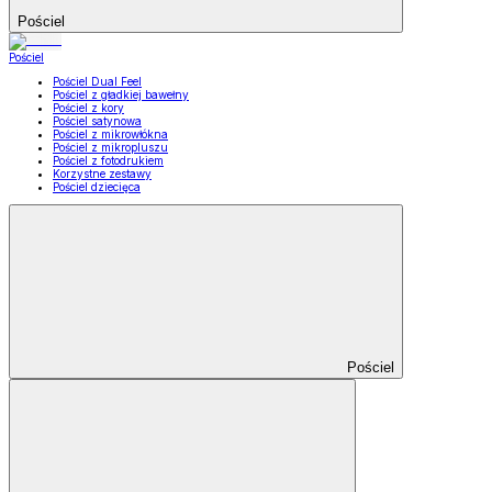
Pościel
Pościel
Pościel Dual Feel
Pościel z gładkiej bawełny
Pościel z kory
Pościel satynowa
Pościel z mikrowłókna
Pościel z mikropluszu
Pościel z fotodrukiem
Korzystne zestawy
Pościel dziecięca
Pościel