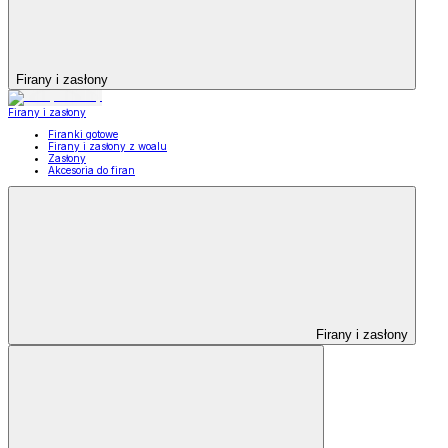
Firany i zasłony
Firany i zasłony
Firanki gotowe
Firany i zasłony z woalu
Zasłony
Akcesoria do firan
Firany i zasłony