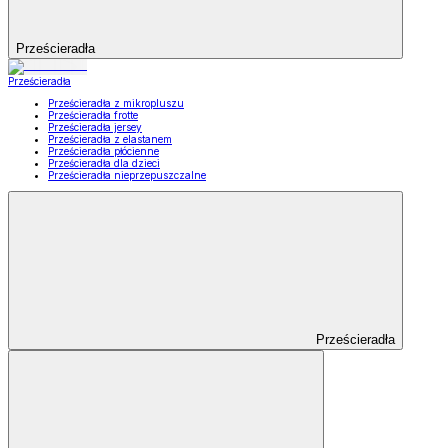
Prześcieradła
Prześcieradła
Prześcieradła z mikropluszu
Prześcieradła frotte
Prześcieradła jersey
Prześcieradła z elastanem
Prześcieradła płócienne
Prześcieradła dla dzieci
Prześcieradła nieprzepuszczalne
Prześcieradła