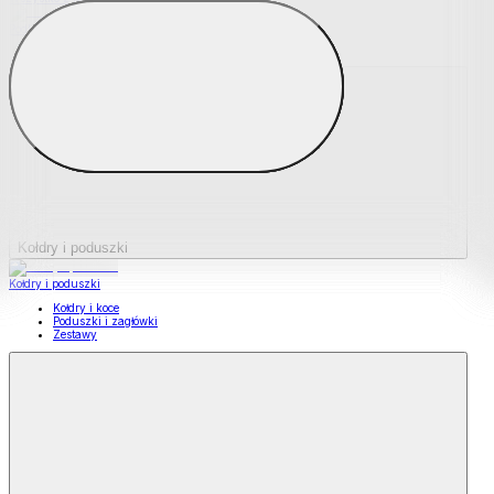
Podkładki na materace
Materace nawierzchniowe
Kołdry i poduszki
Kołdry i poduszki
Kołdry i koce
Poduszki i zagłówki
Zestawy