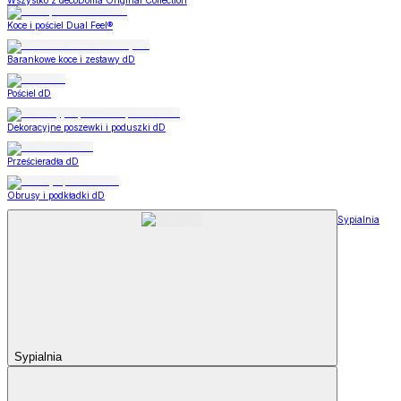
Wszystko z decoDoma Original Collection
Koce i pościel Dual Feel®
Barankowe koce i zestawy dD
Pościel dD
Dekoracyjne poszewki i poduszki dD
Prześcieradła dD
Obrusy i podkładki dD
Sypialnia
Sypialnia