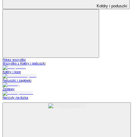
Kołdry i poduszki
Pokaż wszystko
Wszystko z Kołdry i poduszki
Kołdry i koce
Poduszki i zagłówki
Zestawy
Narzuty na łózka