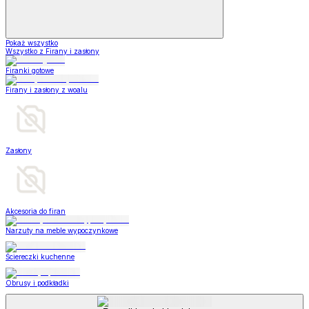
Pokaż wszystko
Wszystko z Firany i zasłony
Firanki gotowe
Firany i zasłony z woalu
Zasłony
Akcesoria do firan
Narzuty na meble wypoczynkowe
Ściereczki kuchenne
Obrusy i podkładki