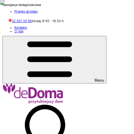
Nawigacja dostępnościowa
Przejdź do treści
22 307 39 95
dzisiaj
8:00
-
16:30
h
Kontakty
O nas
Menu