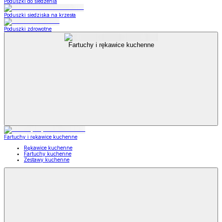
Poduszki do siedzenia
Poduszki siedziska na krzesła
Poduszki zdrowotne
Fartuchy i rękawice kuchenne
Fartuchy i rękawice kuchenne
Rękawice kuchenne
Fartuchy kuchenne
Zestawy kuchenne