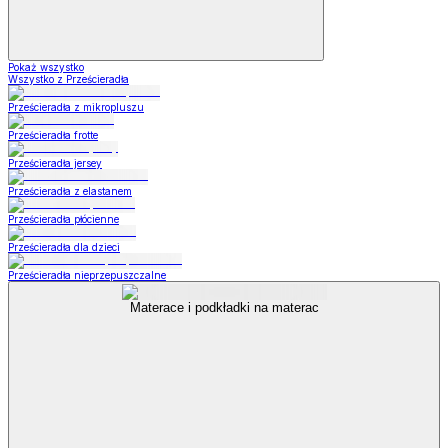
Pokaż wszystko
Wszystko z Prześcieradła
Prześcieradła z mikropluszu
Prześcieradła frotte
Prześcieradła jersey
Prześcieradła z elastanem
Prześcieradła płócienne
Prześcieradła dla dzieci
Prześcieradła nieprzepuszczalne
Materace i podkładki na materac