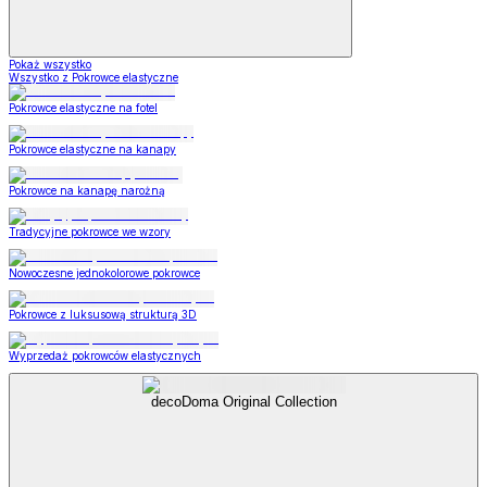
Pokaż wszystko
Wszystko z Pokrowce elastyczne
Pokrowce elastyczne na fotel
Pokrowce elastyczne na kanapy
Pokrowce na kanapę narożną
Tradycyjne pokrowce we wzory
Nowoczesne jednokolorowe pokrowce
Pokrowce z luksusową strukturą 3D
Wyprzedaż pokrowców elastycznych
decoDoma Original Collection