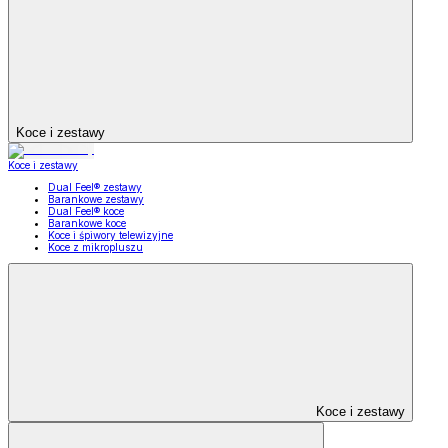
Koce i zestawy
Koce i zestawy
Dual Feel® zestawy
Barankowe zestawy
Dual Feel® koce
Barankowe koce
Koce i śpiwory telewizyjne
Koce z mikropluszu
Koce i zestawy