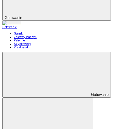
Gotowanie
Gotowanie
Garnki
Zestawy naczyń
Patelnie
Szybkowary
Przykrywki
Gotowanie