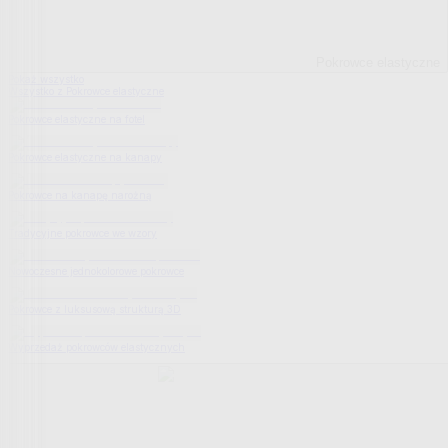
Pokrowce elastyczne
Pokaż wszystko
Wszystko z Pokrowce elastyczne
Pokrowce elastyczne na fotel
Pokrowce elastyczne na kanapy
Pokrowce na kanapę narożną
Tradycyjne pokrowce we wzory
Nowoczesne jednokolorowe pokrowce
Pokrowce z luksusową strukturą 3D
Wyprzedaż pokrowców elastycznych