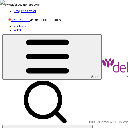
Nawigacja dostępnościowa
Przejdź do treści
22 307 39 95
dzisiaj
8:00
-
16:30
h
Kontakty
O nas
Menu