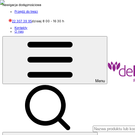
Nawigacja dostępnościowa
Przejdź do treści
22 307 39 95
dzisiaj
8:00
-
16:30
h
Kontakty
O nas
Menu