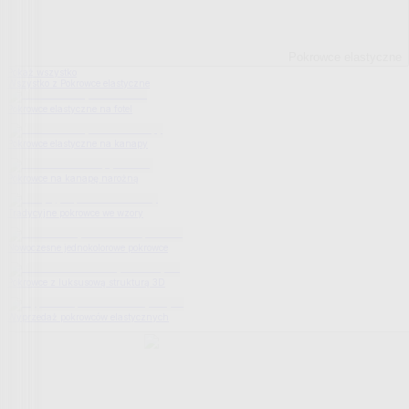
Pokrowce elastyczne
Pokaż wszystko
Wszystko z Pokrowce elastyczne
Pokrowce elastyczne na fotel
Pokrowce elastyczne na kanapy
Pokrowce na kanapę narożną
Tradycyjne pokrowce we wzory
Nowoczesne jednokolorowe pokrowce
Pokrowce z luksusową strukturą 3D
Wyprzedaż pokrowców elastycznych