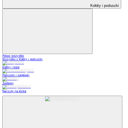
Kołdry i poduszki
Pokaż wszystko
Wszystko z Kołdry i poduszki
Kołdry i koce
Poduszki i zagłówki
Zestawy
Narzuty na łózka