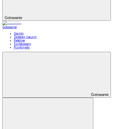
Gotowanie
Gotowanie
Garnki
Zestawy naczyń
Patelnie
Szybkowary
Przykrywki
Gotowanie