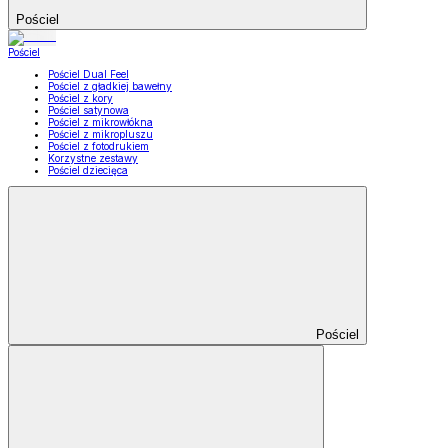
Pościel
Pościel
Pościel Dual Feel
Pościel z gładkiej bawełny
Pościel z kory
Pościel satynowa
Pościel z mikrowłókna
Pościel z mikropluszu
Pościel z fotodrukiem
Korzystne zestawy
Pościel dziecięca
Pościel