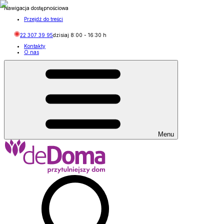
Nawigacja dostępnościowa
Przejdź do treści
22 307 39 95
dzisiaj
8:00
-
16:30
h
Kontakty
O nas
Menu