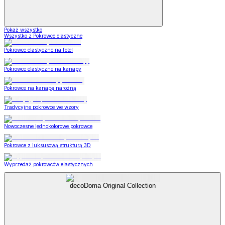
Pokaż wszystko
Wszystko z Pokrowce elastyczne
Pokrowce elastyczne na fotel
Pokrowce elastyczne na kanapy
Pokrowce na kanapę narożną
Tradycyjne pokrowce we wzory
Nowoczesne jednokolorowe pokrowce
Pokrowce z luksusową strukturą 3D
Wyprzedaż pokrowców elastycznych
decoDoma Original Collection