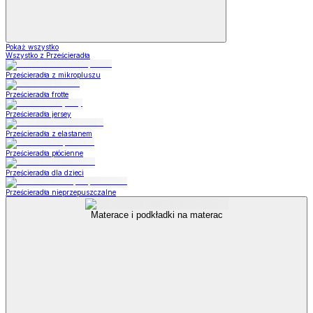
Pokaż wszystko
Wszystko z Prześcieradła
Prześcieradła z mikropluszu
Prześcieradła frotte
Prześcieradła jersey
Prześcieradła z elastanem
Prześcieradła płócienne
Prześcieradła dla dzieci
Prześcieradła nieprzepuszczalne
Materace i podkładki na materac