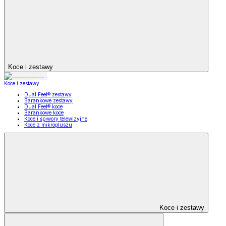
Koce i zestawy
Koce i zestawy
Dual Feel® zestawy
Barankowe zestawy
Dual Feel® koce
Barankowe koce
Koce i śpiwory telewizyjne
Koce z mikropluszu
Koce i zestawy