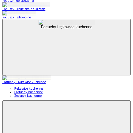
Poduszki do siedzenia
Poduszki siedziska na krzesła
Poduszki zdrowotne
Fartuchy i rękawice kuchenne
Fartuchy i rękawice kuchenne
Rękawice kuchenne
Fartuchy kuchenne
Zestawy kuchenne