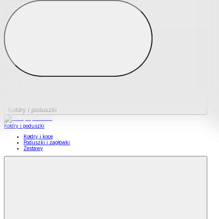
Podkładki na materace
Materace nawierzchniowe
Kołdry i poduszki
Kołdry i poduszki
Kołdry i koce
Poduszki i zagłówki
Zestawy