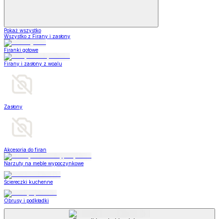
Pokaż wszystko
Wszystko z Firany i zasłony
Firanki gotowe
Firany i zasłony z woalu
Zasłony
Akcesoria do firan
Narzuty na meble wypoczynkowe
Ściereczki kuchenne
Obrusy i podkładki