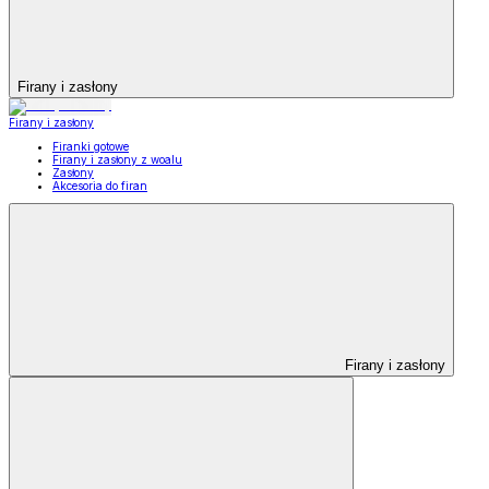
Firany i zasłony
Firany i zasłony
Firanki gotowe
Firany i zasłony z woalu
Zasłony
Akcesoria do firan
Firany i zasłony