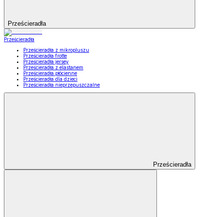
Prześcieradła
Prześcieradła
Prześcieradła z mikropluszu
Prześcieradła frotte
Prześcieradła jersey
Prześcieradła z elastanem
Prześcieradła płócienne
Prześcieradła dla dzieci
Prześcieradła nieprzepuszczalne
Prześcieradła