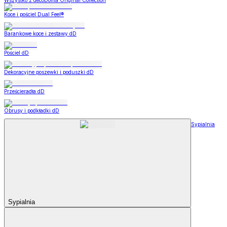
Wszystko z decoDoma Original Collection
Koce i pościel Dual Feel®
Barankowe koce i zestawy dD
Pościel dD
Dekoracyjne poszewki i poduszki dD
Prześcieradła dD
Obrusy i podkładki dD
Sypialnia
Sypialnia