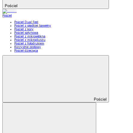
Pościel
Pościel
Pościel Dual Feel
Pościel z gładkiej bawełny
Pościel z kory
Pościel satynowa
Pościel z mikrowłókna
Pościel z mikropluszu
Pościel z fotodrukiem
Korzystne zestawy
Pościel dziecięca
Pościel