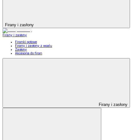
Firany i zasłony
Firany i zasłony
Firanki gotowe
Firany i zasłony z woalu
Zasłony
Akcesoria do firan
Firany i zasłony