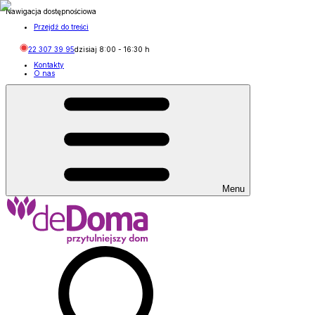
Nawigacja dostępnościowa
Przejdź do treści
22 307 39 95
dzisiaj
8:00
-
16:30
h
Kontakty
O nas
Menu