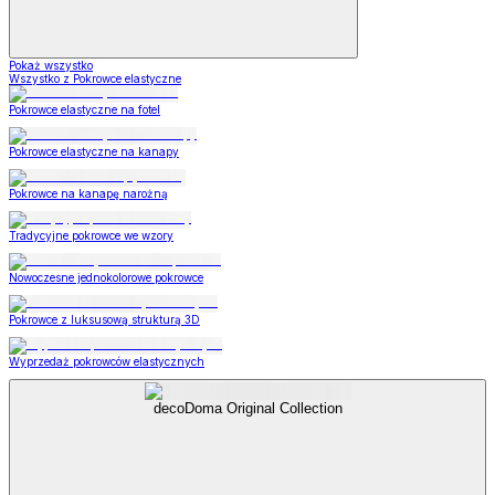
Pokaż wszystko
Wszystko z Pokrowce elastyczne
Pokrowce elastyczne na fotel
Pokrowce elastyczne na kanapy
Pokrowce na kanapę narożną
Tradycyjne pokrowce we wzory
Nowoczesne jednokolorowe pokrowce
Pokrowce z luksusową strukturą 3D
Wyprzedaż pokrowców elastycznych
decoDoma Original Collection