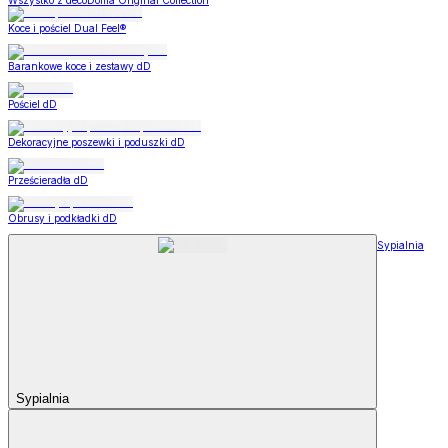
Wszystko z decoDoma Original Collection
Koce i pościel Dual Feel®
Barankowe koce i zestawy dD
Pościel dD
Dekoracyjne poszewki i poduszki dD
Prześcieradła dD
Obrusy i podkładki dD
Sypialnia
Sypialnia