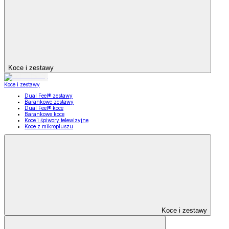
Koce i zestawy
Koce i zestawy
Dual Feel® zestawy
Barankowe zestawy
Dual Feel® koce
Barankowe koce
Koce i śpiwory telewizyjne
Koce z mikropluszu
Koce i zestawy