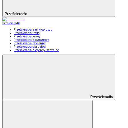
Prześcieradła
Prześcieradła
Prześcieradła z mikropluszu
Prześcieradła frotte
Prześcieradła jersey
Prześcieradła z elastanem
Prześcieradła płócienne
Prześcieradła dla dzieci
Prześcieradła nieprzepuszczalne
Prześcieradła