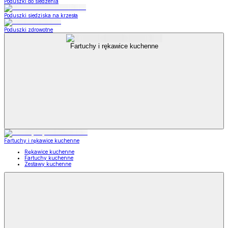
Poduszki do siedzenia
Poduszki siedziska na krzesła
Poduszki zdrowotne
Fartuchy i rękawice kuchenne
Fartuchy i rękawice kuchenne
Rękawice kuchenne
Fartuchy kuchenne
Zestawy kuchenne