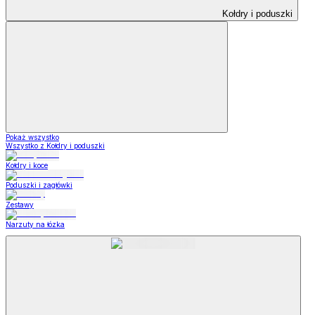
Kołdry i poduszki
Pokaż wszystko
Wszystko z Kołdry i poduszki
Kołdry i koce
Poduszki i zagłówki
Zestawy
Narzuty na łózka