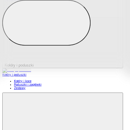
Podkładki na materace
Materace nawierzchniowe
Kołdry i poduszki
Kołdry i poduszki
Kołdry i koce
Poduszki i zagłówki
Zestawy