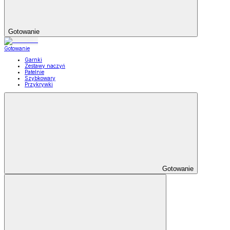
Gotowanie
Gotowanie
Garnki
Zestawy naczyń
Patelnie
Szybkowary
Przykrywki
Gotowanie