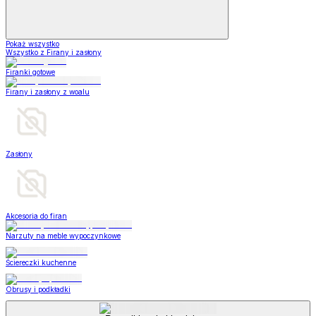
Pokaż wszystko
Wszystko z Firany i zasłony
Firanki gotowe
Firany i zasłony z woalu
Zasłony
Akcesoria do firan
Narzuty na meble wypoczynkowe
Ściereczki kuchenne
Obrusy i podkładki