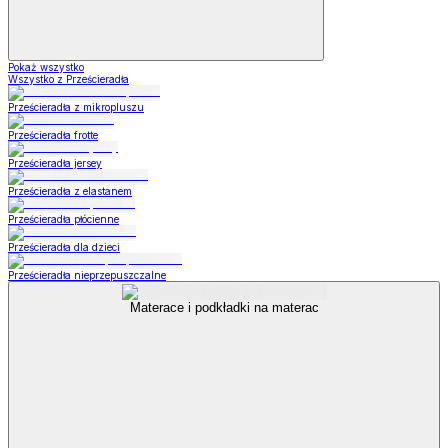
Pokaż wszystko
Wszystko z Prześcieradła
Prześcieradła z mikropluszu
Prześcieradła frotte
Prześcieradła jersey
Prześcieradła z elastanem
Prześcieradła płócienne
Prześcieradła dla dzieci
Prześcieradła nieprzepuszczalne
Materace i podkładki na materac