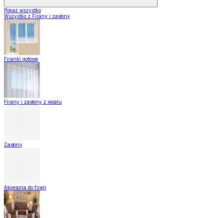
Pokaż wszystko
Wszystko z Firany i zasłony
Firanki gotowe
Firany i zasłony z woalu
Zasłony
Akcesoria do firan