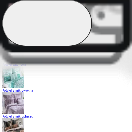
Pościel Dual Feel
Pościel z gładkiej bawełny
Pościel satynowa
Pościel z mikrowłókna
Pościel z mikropluszu