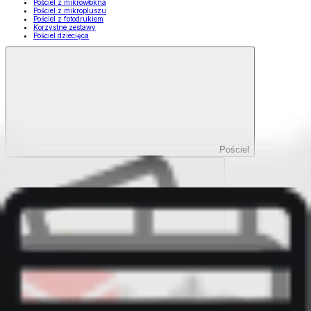
Pościel z mikrowłókna
Pościel z mikropluszu
Pościel z fotodrukiem
Korzystne zestawy
Pościel dziecięca
Pościel
Pokaż wszystko
Wszystko z Pościel