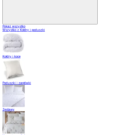
Pokaż wszystko
Wszystko z Kołdry i poduszki
Kołdry i koce
Poduszki i zagłówki
Zestawy