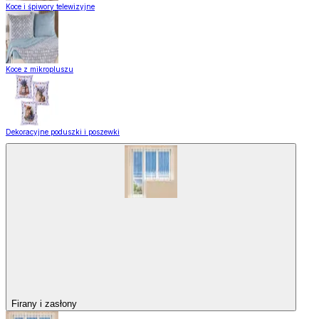
Koce i śpiwory telewizyjne
Koce z mikropluszu
Dekoracyjne poduszki i poszewki
Firany i zasłony