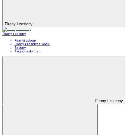
Firany i zasłony
Firany i zasłony
Firanki gotowe
Firany i zasłony z woalu
Zasłony
Akcesoria do firan
Firany i zasłony