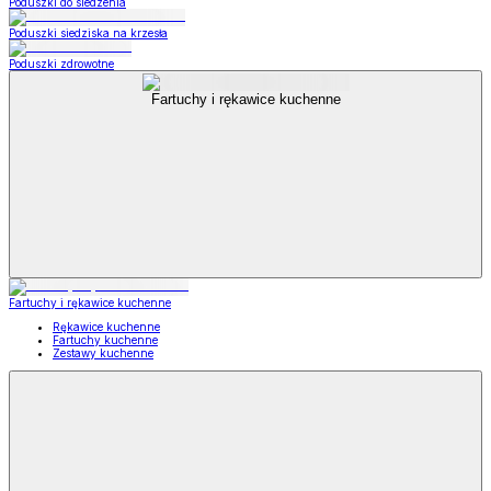
Poduszki do siedzenia
Poduszki siedziska na krzesła
Poduszki zdrowotne
Fartuchy i rękawice kuchenne
Fartuchy i rękawice kuchenne
Rękawice kuchenne
Fartuchy kuchenne
Zestawy kuchenne