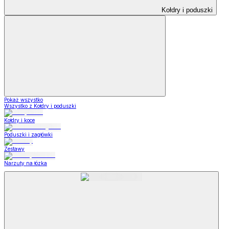
Kołdry i poduszki
Pokaż wszystko
Wszystko z Kołdry i poduszki
Kołdry i koce
Poduszki i zagłówki
Zestawy
Narzuty na łózka