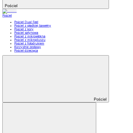
Pościel
Pościel
Pościel Dual Feel
Pościel z gładkiej bawełny
Pościel z kory
Pościel satynowa
Pościel z mikrowłókna
Pościel z mikropluszu
Pościel z fotodrukiem
Korzystne zestawy
Pościel dziecięca
Pościel