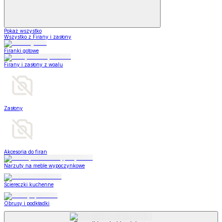
Pokaż wszystko
Wszystko z Firany i zasłony
Firanki gotowe
Firany i zasłony z woalu
Zasłony
Akcesoria do firan
Narzuty na meble wypoczynkowe
Ściereczki kuchenne
Obrusy i podkładki