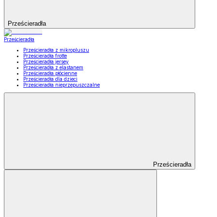
Prześcieradła
Prześcieradła
Prześcieradła z mikropluszu
Prześcieradła frotte
Prześcieradła jersey
Prześcieradła z elastanem
Prześcieradła płócienne
Prześcieradła dla dzieci
Prześcieradła nieprzepuszczalne
Prześcieradła