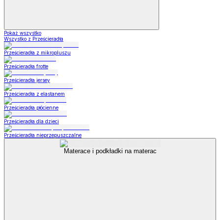
Pokaż wszystko
Wszystko z Prześcieradła
Prześcieradła z mikropluszu
Prześcieradła frotte
Prześcieradła jersey
Prześcieradła z elastanem
Prześcieradła płócienne
Prześcieradła dla dzieci
Prześcieradła nieprzepuszczalne
Materace i podkładki na materac