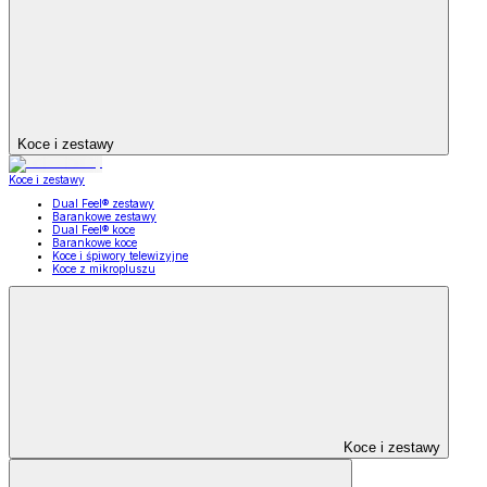
Koce i zestawy
Koce i zestawy
Dual Feel® zestawy
Barankowe zestawy
Dual Feel® koce
Barankowe koce
Koce i śpiwory telewizyjne
Koce z mikropluszu
Koce i zestawy