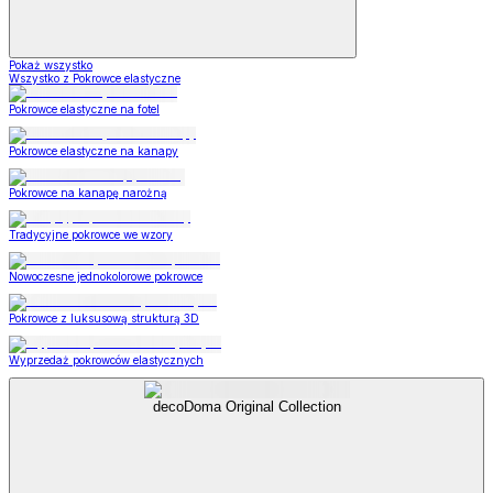
Pokaż wszystko
Wszystko z Pokrowce elastyczne
Pokrowce elastyczne na fotel
Pokrowce elastyczne na kanapy
Pokrowce na kanapę narożną
Tradycyjne pokrowce we wzory
Nowoczesne jednokolorowe pokrowce
Pokrowce z luksusową strukturą 3D
Wyprzedaż pokrowców elastycznych
decoDoma Original Collection