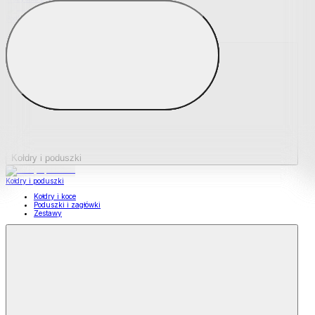
Podkładki na materace
Materace nawierzchniowe
Kołdry i poduszki
Kołdry i poduszki
Kołdry i koce
Poduszki i zagłówki
Zestawy