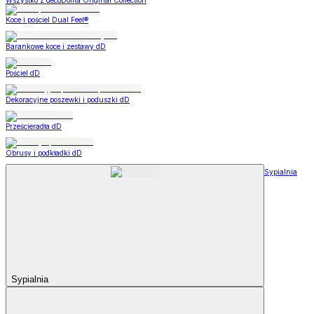
Wszystko z decoDoma Original Collection
Koce i pościel Dual Feel®
Barankowe koce i zestawy dD
Pościel dD
Dekoracyjne poszewki i poduszki dD
Prześcieradła dD
Obrusy i podkładki dD
Sypialnia
Sypialnia