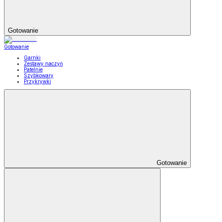
Gotowanie
Gotowanie
Garnki
Zestawy naczyń
Patelnie
Szybkowary
Przykrywki
Gotowanie