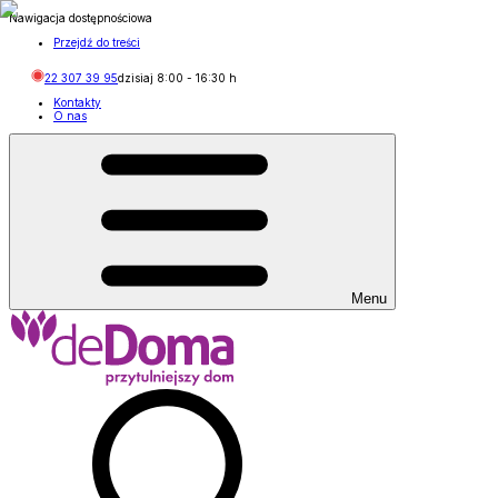
Nawigacja dostępnościowa
Przejdź do treści
22 307 39 95
dzisiaj
8:00
-
16:30
h
Kontakty
O nas
Menu