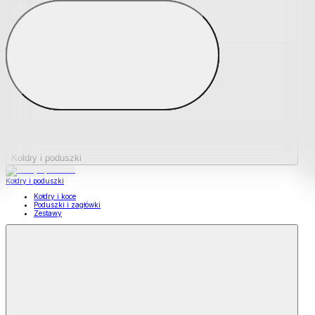
Podkładki na materace
Materace nawierzchniowe
Kołdry i poduszki
Kołdry i poduszki
Kołdry i koce
Poduszki i zagłówki
Zestawy