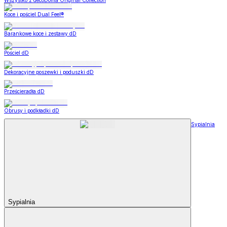
Wszystko z decoDoma Original Collection
Koce i pościel Dual Feel®
Barankowe koce i zestawy dD
Pościel dD
Dekoracyjne poszewki i poduszki dD
Prześcieradła dD
Obrusy i podkładki dD
Sypialnia
Sypialnia