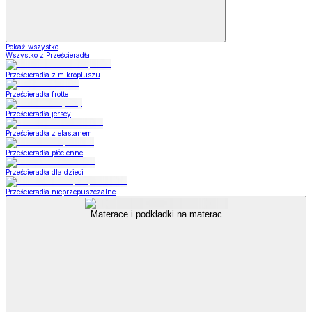
Pokaż wszystko
Wszystko z Prześcieradła
Prześcieradła z mikropluszu
Prześcieradła frotte
Prześcieradła jersey
Prześcieradła z elastanem
Prześcieradła płócienne
Prześcieradła dla dzieci
Prześcieradła nieprzepuszczalne
Materace i podkładki na materac