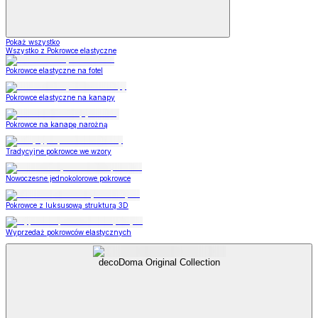
Pokaż wszystko
Wszystko z Pokrowce elastyczne
Pokrowce elastyczne na fotel
Pokrowce elastyczne na kanapy
Pokrowce na kanapę narożną
Tradycyjne pokrowce we wzory
Nowoczesne jednokolorowe pokrowce
Pokrowce z luksusową strukturą 3D
Wyprzedaż pokrowców elastycznych
decoDoma Original Collection