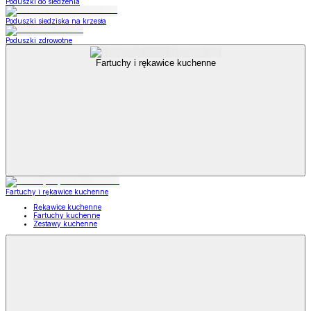
Poduszki do siedzenia
Poduszki siedziska na krzesła
Poduszki zdrowotne
Fartuchy i rękawice kuchenne
Fartuchy i rękawice kuchenne
Rękawice kuchenne
Fartuchy kuchenne
Zestawy kuchenne