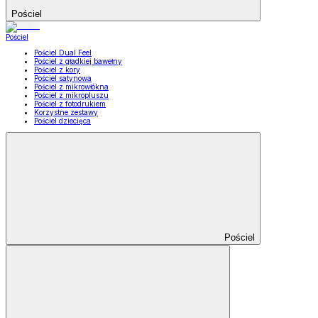
Pościel
Pościel
Pościel Dual Feel
Pościel z gładkiej bawełny
Pościel z kory
Pościel satynowa
Pościel z mikrowłókna
Pościel z mikropluszu
Pościel z fotodrukiem
Korzystne zestawy
Pościel dziecięca
Pościel