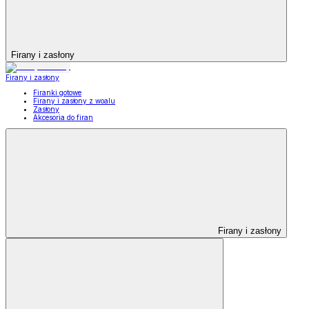
Firany i zasłony
Firany i zasłony
Firanki gotowe
Firany i zasłony z woalu
Zasłony
Akcesoria do firan
Firany i zasłony