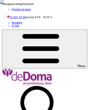
Nawigacja dostępnościowa
Przejdź do treści
22 307 39 95
dzisiaj
8:00
-
16:30
h
Kontakty
O nas
Menu