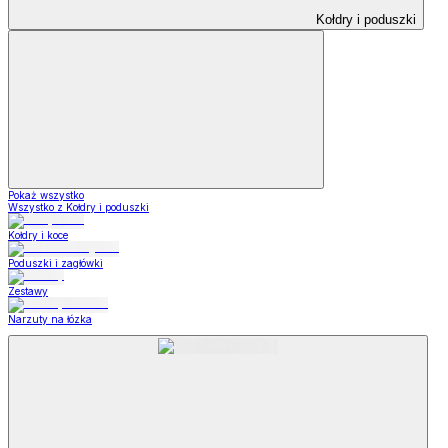
Kołdry i poduszki
Pokaż wszystko
Wszystko z Kołdry i poduszki
Kołdry i koce
Poduszki i zagłówki
Zestawy
Narzuty na łózka