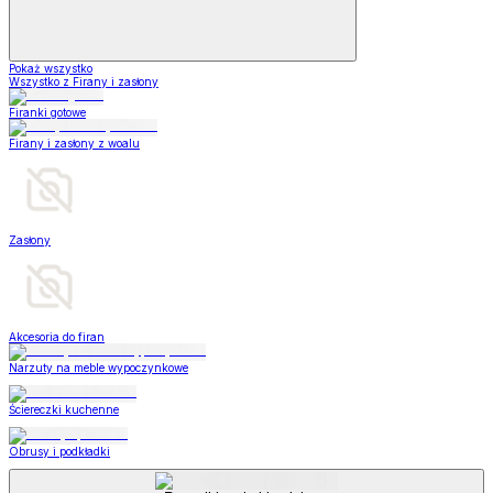
Pokaż wszystko
Wszystko z Firany i zasłony
Firanki gotowe
Firany i zasłony z woalu
Zasłony
Akcesoria do firan
Narzuty na meble wypoczynkowe
Ściereczki kuchenne
Obrusy i podkładki