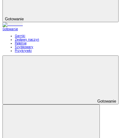
Gotowanie
Gotowanie
Garnki
Zestawy naczyń
Patelnie
Szybkowary
Przykrywki
Gotowanie