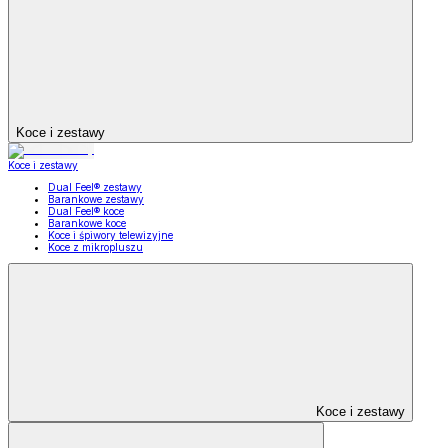
Koce i zestawy
Koce i zestawy
Dual Feel® zestawy
Barankowe zestawy
Dual Feel® koce
Barankowe koce
Koce i śpiwory telewizyjne
Koce z mikropluszu
Koce i zestawy