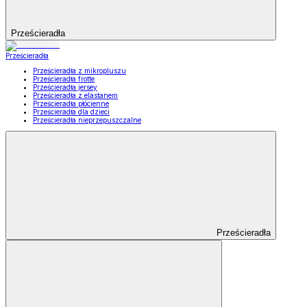
Prześcieradła
Prześcieradła
Prześcieradła z mikropluszu
Prześcieradła frotte
Prześcieradła jersey
Prześcieradła z elastanem
Prześcieradła płócienne
Prześcieradła dla dzieci
Prześcieradła nieprzepuszczalne
Prześcieradła