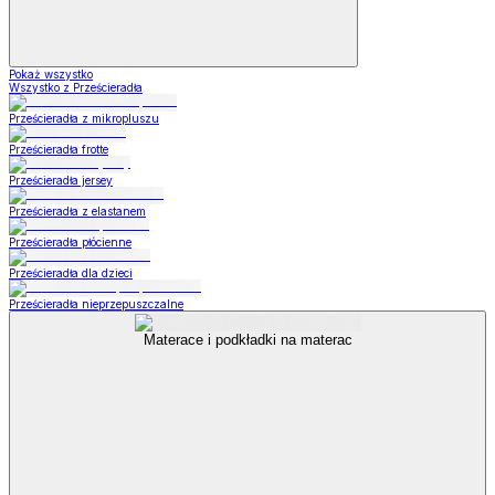
Pokaż wszystko
Wszystko z Prześcieradła
Prześcieradła z mikropluszu
Prześcieradła frotte
Prześcieradła jersey
Prześcieradła z elastanem
Prześcieradła płócienne
Prześcieradła dla dzieci
Prześcieradła nieprzepuszczalne
Materace i podkładki na materac