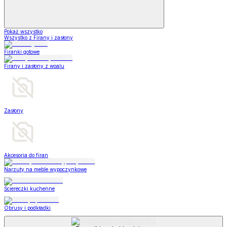
Pokaż wszystko
Wszystko z Firany i zasłony
Firanki gotowe
Firany i zasłony z woalu
Zasłony
Akcesoria do firan
Narzuty na meble wypoczynkowe
Ściereczki kuchenne
Obrusy i podkładki