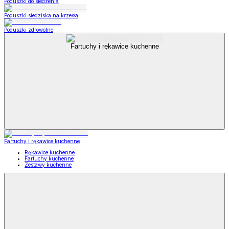
Poduszki do siedzenia
Poduszki siedziska na krzesła
Poduszki zdrowotne
Fartuchy i rękawice kuchenne
Fartuchy i rękawice kuchenne
Rękawice kuchenne
Fartuchy kuchenne
Zestawy kuchenne