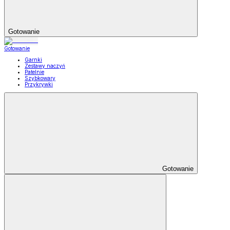
Gotowanie
Gotowanie
Garnki
Zestawy naczyń
Patelnie
Szybkowary
Przykrywki
Gotowanie