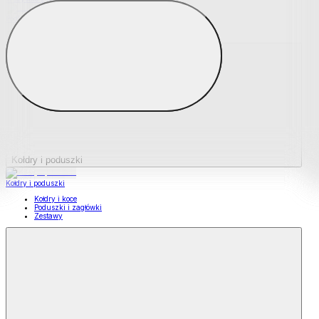
Podkładki na materace
Materace nawierzchniowe
Kołdry i poduszki
Kołdry i poduszki
Kołdry i koce
Poduszki i zagłówki
Zestawy