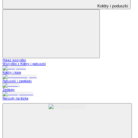
Kołdry i poduszki
Pokaż wszystko
Wszystko z Kołdry i poduszki
Kołdry i koce
Poduszki i zagłówki
Zestawy
Narzuty na łózka