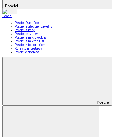
Pościel
Pościel
Pościel Dual Feel
Pościel z gładkiej bawełny
Pościel z kory
Pościel satynowa
Pościel z mikrowłókna
Pościel z mikropluszu
Pościel z fotodrukiem
Korzystne zestawy
Pościel dziecięca
Pościel