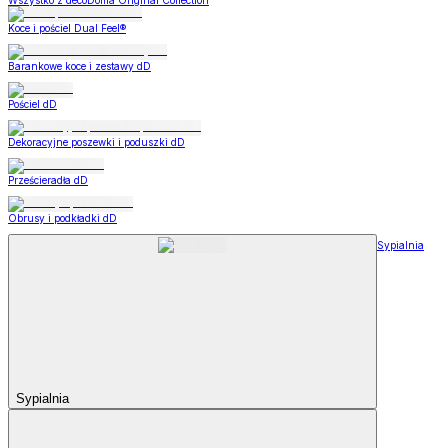
Wszystko z decoDoma Original Collection
Koce i pościel Dual Feel®
Barankowe koce i zestawy dD
Pościel dD
Dekoracyjne poszewki i poduszki dD
Prześcieradła dD
Obrusy i podkładki dD
Sypialnia
Sypialnia