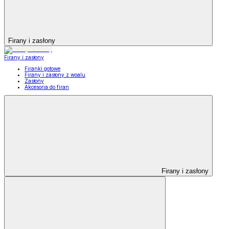
Firany i zasłony
Firany i zasłony
Firanki gotowe
Firany i zasłony z woalu
Zasłony
Akcesoria do firan
Firany i zasłony