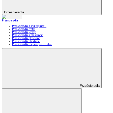
Prześcieradła
Prześcieradła
Prześcieradła z mikropluszu
Prześcieradła frotte
Prześcieradła jersey
Prześcieradła z elastanem
Prześcieradła płócienne
Prześcieradła dla dzieci
Prześcieradła nieprzepuszczalne
Prześcieradła