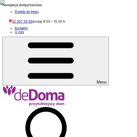
Nawigacja dostępnościowa
Przejdź do treści
22 307 39 95
dzisiaj
8:00
-
16:30
h
Kontakty
O nas
Menu