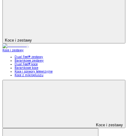
Koce i zestawy
Koce i zestawy
Dual Feel® zestawy
Barankowe zestawy
Dual Feel® koce
Barankowe koce
Koce i śpiwory telewizyjne
Koce z mikropluszu
Koce i zestawy