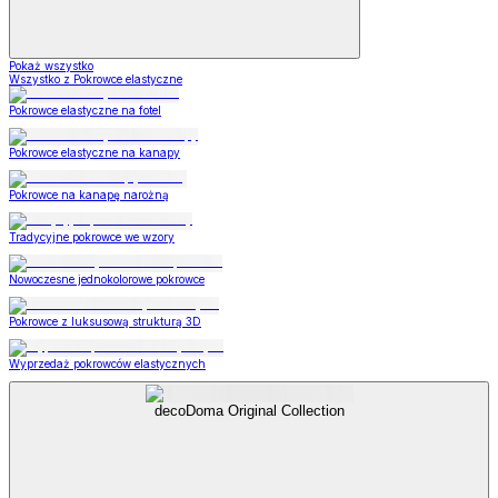
Pokaż wszystko
Wszystko z Pokrowce elastyczne
Pokrowce elastyczne na fotel
Pokrowce elastyczne na kanapy
Pokrowce na kanapę narożną
Tradycyjne pokrowce we wzory
Nowoczesne jednokolorowe pokrowce
Pokrowce z luksusową strukturą 3D
Wyprzedaż pokrowców elastycznych
decoDoma Original Collection