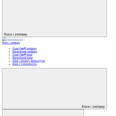
Koce i zestawy
Koce i zestawy
Dual Feel® zestawy
Barankowe zestawy
Dual Feel® koce
Barankowe koce
Koce i śpiwory telewizyjne
Koce z mikropluszu
Koce i zestawy