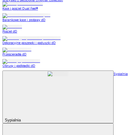
Wszystko z decoDoma Original Collection
Koce i pościel Dual Feel®
Barankowe koce i zestawy dD
Pościel dD
Dekoracyjne poszewki i poduszki dD
Prześcieradła dD
Obrusy i podkładki dD
Sypialnia
Sypialnia