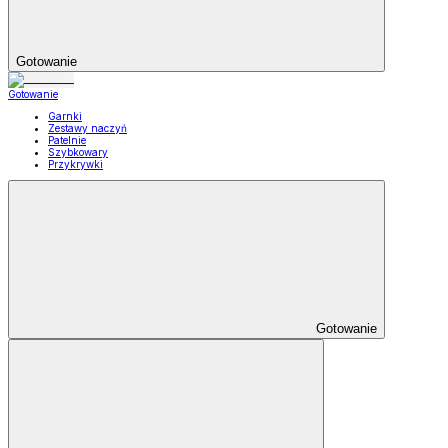
Gotowanie
Gotowanie
Garnki
Zestawy naczyń
Patelnie
Szybkowary
Przykrywki
Gotowanie