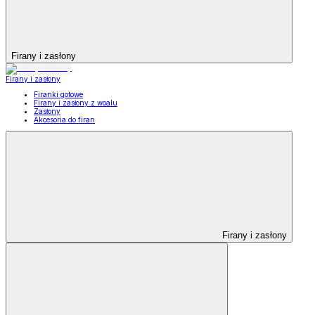
Firany i zasłony
Firany i zasłony
Firanki gotowe
Firany i zasłony z woalu
Zasłony
Akcesoria do firan
Firany i zasłony