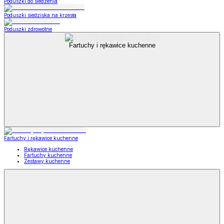
Poduszki do siedzenia
Poduszki siedziska na krzesła
Poduszki zdrowotne
Fartuchy i rękawice kuchenne
Fartuchy i rękawice kuchenne
Rękawice kuchenne
Fartuchy kuchenne
Zestawy kuchenne