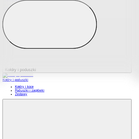
Podkładki na materace
Materace nawierzchniowe
Kołdry i poduszki
Kołdry i poduszki
Kołdry i koce
Poduszki i zagłówki
Zestawy