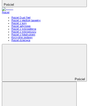
Pościel
Pościel
Pościel Dual Feel
Pościel z gładkiej bawełny
Pościel z kory
Pościel satynowa
Pościel z mikrowłókna
Pościel z mikropluszu
Pościel z fotodrukiem
Korzystne zestawy
Pościel dziecięca
Pościel