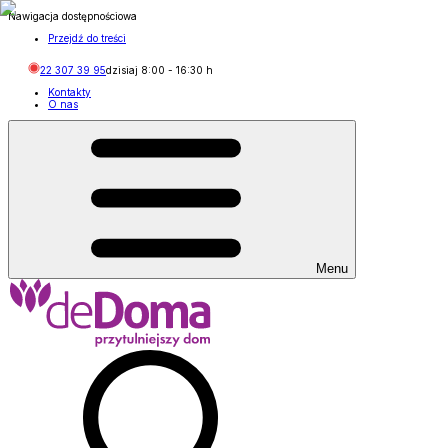
Nawigacja dostępnościowa
Przejdź do treści
22 307 39 95
dzisiaj
8:00
-
16:30
h
Kontakty
O nas
Menu