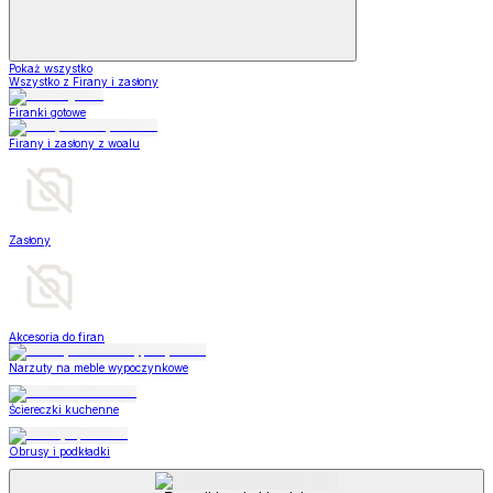
Pokaż wszystko
Wszystko z Firany i zasłony
Firanki gotowe
Firany i zasłony z woalu
Zasłony
Akcesoria do firan
Narzuty na meble wypoczynkowe
Ściereczki kuchenne
Obrusy i podkładki