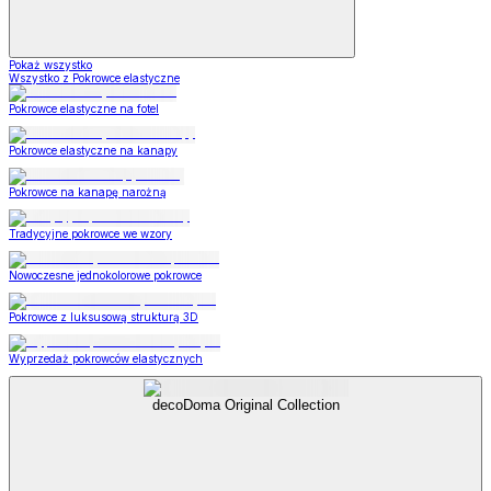
Pokaż wszystko
Wszystko z Pokrowce elastyczne
Pokrowce elastyczne na fotel
Pokrowce elastyczne na kanapy
Pokrowce na kanapę narożną
Tradycyjne pokrowce we wzory
Nowoczesne jednokolorowe pokrowce
Pokrowce z luksusową strukturą 3D
Wyprzedaż pokrowców elastycznych
decoDoma Original Collection