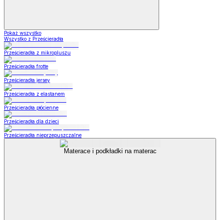
Pokaż wszystko
Wszystko z Prześcieradła
Prześcieradła z mikropluszu
Prześcieradła frotte
Prześcieradła jersey
Prześcieradła z elastanem
Prześcieradła płócienne
Prześcieradła dla dzieci
Prześcieradła nieprzepuszczalne
Materace i podkładki na materac