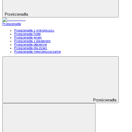
Prześcieradła
Prześcieradła
Prześcieradła z mikropluszu
Prześcieradła frotte
Prześcieradła jersey
Prześcieradła z elastanem
Prześcieradła płócienne
Prześcieradła dla dzieci
Prześcieradła nieprzepuszczalne
Prześcieradła