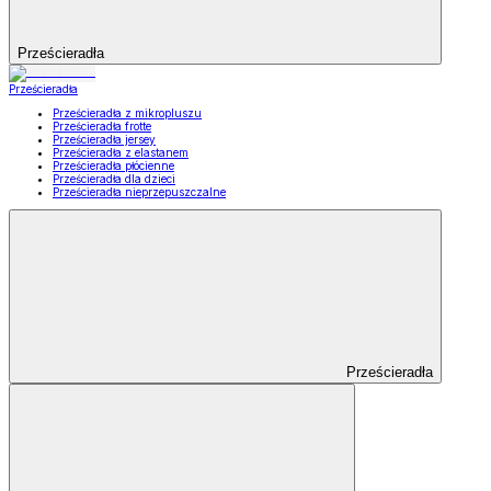
Prześcieradła
Prześcieradła
Prześcieradła z mikropluszu
Prześcieradła frotte
Prześcieradła jersey
Prześcieradła z elastanem
Prześcieradła płócienne
Prześcieradła dla dzieci
Prześcieradła nieprzepuszczalne
Prześcieradła