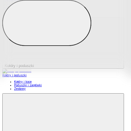
Podkładki na materace
Materace nawierzchniowe
Kołdry i poduszki
Kołdry i poduszki
Kołdry i koce
Poduszki i zagłówki
Zestawy