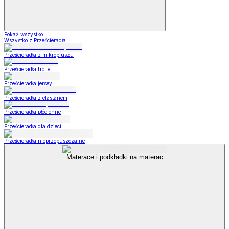
Pokaż wszystko
Wszystko z Prześcieradła
Prześcieradła z mikropluszu
Prześcieradła frotte
Prześcieradła jersey
Prześcieradła z elastanem
Prześcieradła płócienne
Prześcieradła dla dzieci
Prześcieradła nieprzepuszczalne
Materace i podkładki na materac