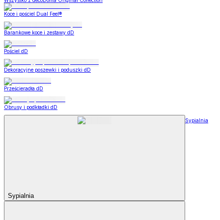
Wszystko z decoDoma Original Collection
Koce i pościel Dual Feel®
Barankowe koce i zestawy dD
Pościel dD
Dekoracyjne poszewki i poduszki dD
Prześcieradła dD
Obrusy i podkładki dD
Sypialnia
Sypialnia