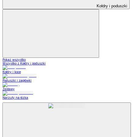
Kołdry i poduszki
Pokaż wszystko
Wszystko z Kołdry i poduszki
Kołdry i koce
Poduszki i zagłówki
Zestawy
Narzuty na łózka