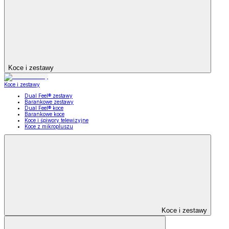
Koce i zestawy
Koce i zestawy
Dual Feel® zestawy
Barankowe zestawy
Dual Feel® koce
Barankowe koce
Koce i śpiwory telewizyjne
Koce z mikropluszu
Koce i zestawy