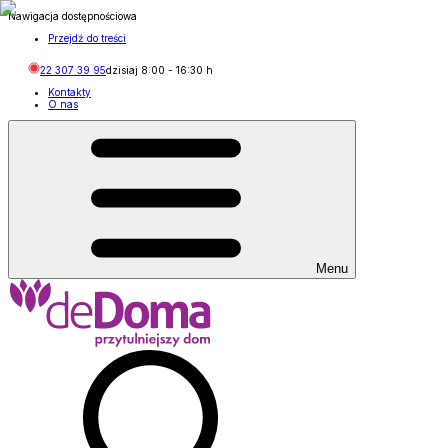
Nawigacja dostępnościowa
Przejdź do treści
22 307 39 95
dzisiaj
8:00
-
16:30
h
Kontakty
O nas
Menu