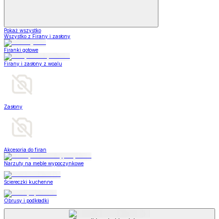
Pokaż wszystko
Wszystko z Firany i zasłony
Firanki gotowe
Firany i zasłony z woalu
Zasłony
Akcesoria do firan
Narzuty na meble wypoczynkowe
Ściereczki kuchenne
Obrusy i podkładki