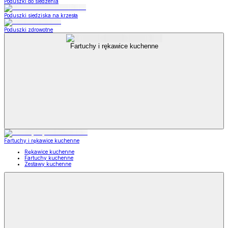
Poduszki do siedzenia
Poduszki siedziska na krzesła
Poduszki zdrowotne
Fartuchy i rękawice kuchenne
Fartuchy i rękawice kuchenne
Rękawice kuchenne
Fartuchy kuchenne
Zestawy kuchenne