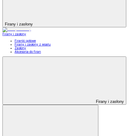
Firany i zasłony
Firany i zasłony
Firanki gotowe
Firany i zasłony z woalu
Zasłony
Akcesoria do firan
Firany i zasłony