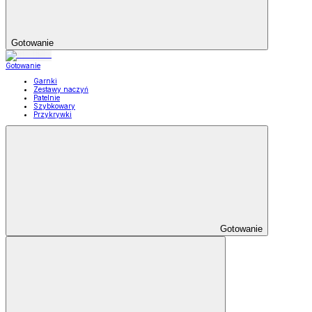
Gotowanie
Gotowanie
Garnki
Zestawy naczyń
Patelnie
Szybkowary
Przykrywki
Gotowanie