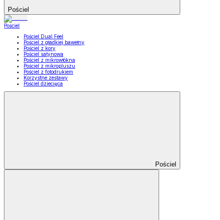
Pościel
Pościel
Pościel Dual Feel
Pościel z gładkiej bawełny
Pościel z kory
Pościel satynowa
Pościel z mikrowłókna
Pościel z mikropluszu
Pościel z fotodrukiem
Korzystne zestawy
Pościel dziecięca
Pościel