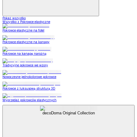
Pokaż wszystko
Wszystko z Pokrowce elastyczne
Pokrowce elastyczne na fotel
Pokrowce elastyczne na kanapy
Pokrowce na kanapę narożną
Tradycyjne pokrowce we wzory
Nowoczesne jednokolorowe pokrowce
Pokrowce z luksusową strukturą 3D
Wyprzedaż pokrowców elastycznych
decoDoma Original Collection