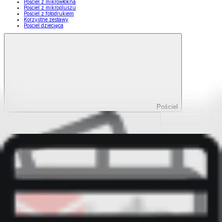
Pościel z mikrowłókna
Pościel z mikropluszu
Pościel z fotodrukiem
Korzystne zestawy
Pościel dziecięca
Pościel
Pokaż wszystko
Wszystko z Pościel