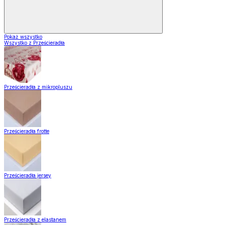
Pokaż wszystko
Wszystko z Prześcieradła
Prześcieradła z mikropluszu
Prześcieradła frotte
Prześcieradła jersey
Prześcieradła z elastanem