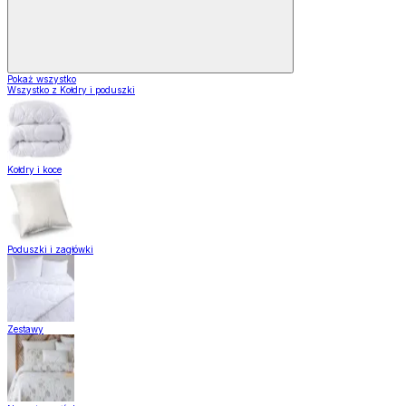
Pokaż wszystko
Wszystko z Kołdry i poduszki
Kołdry i koce
Poduszki i zagłówki
Zestawy