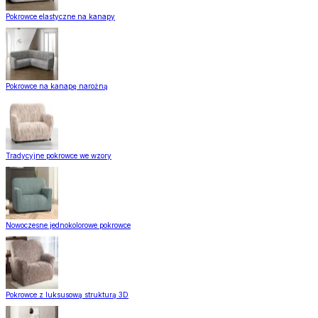
Pokrowce elastyczne na kanapy
Pokrowce na kanapę narożną
Tradycyjne pokrowce we wzory
Nowoczesne jednokolorowe pokrowce
Pokrowce z luksusową strukturą 3D