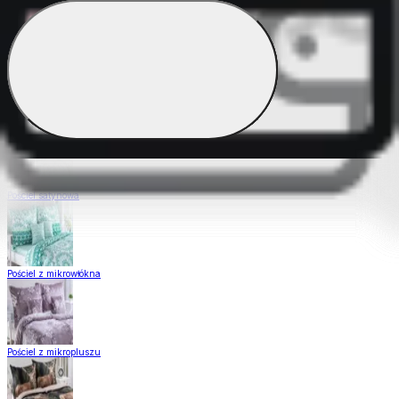
Pościel Dual Feel
Pościel z gładkiej bawełny
Pościel satynowa
Pościel z mikrowłókna
Pościel z mikropluszu