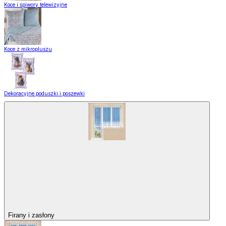
Koce i śpiwory telewizyjne
Koce z mikropluszu
Dekoracyjne poduszki i poszewki
Firany i zasłony