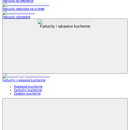
Poduszki do siedzenia
Poduszki siedziska na krzesła
Poduszki zdrowotne
Fartuchy i rękawice kuchenne
Fartuchy i rękawice kuchenne
Rękawice kuchenne
Fartuchy kuchenne
Zestawy kuchenne