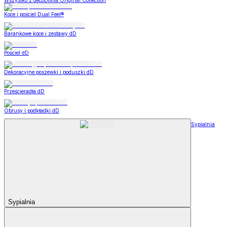
Wszystko z decoDoma Original Collection
Koce i pościel Dual Feel®
Barankowe koce i zestawy dD
Pościel dD
Dekoracyjne poszewki i poduszki dD
Prześcieradła dD
Obrusy i podkładki dD
Sypialnia
Sypialnia