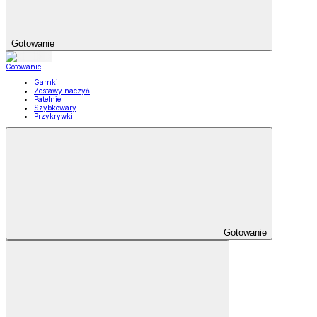
Gotowanie
Gotowanie
Garnki
Zestawy naczyń
Patelnie
Szybkowary
Przykrywki
Gotowanie