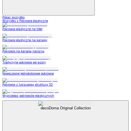
Pokaż wszystko
Wszystko z Pokrowce elastyczne
Pokrowce elastyczne na fotel
Pokrowce elastyczne na kanapy
Pokrowce na kanapę narożną
Tradycyjne pokrowce we wzory
Nowoczesne jednokolorowe pokrowce
Pokrowce z luksusową strukturą 3D
Wyprzedaż pokrowców elastycznych
decoDoma Original Collection