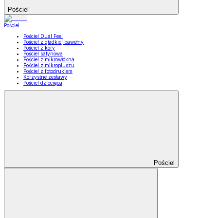
Pościel
Pościel
Pościel Dual Feel
Pościel z gładkiej bawełny
Pościel z kory
Pościel satynowa
Pościel z mikrowłókna
Pościel z mikropluszu
Pościel z fotodrukiem
Korzystne zestawy
Pościel dziecięca
Pościel