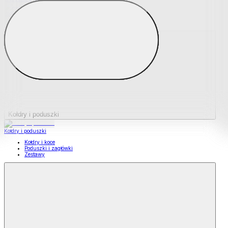
Podkładki na materace
Materace nawierzchniowe
Kołdry i poduszki
Kołdry i poduszki
Kołdry i koce
Poduszki i zagłówki
Zestawy