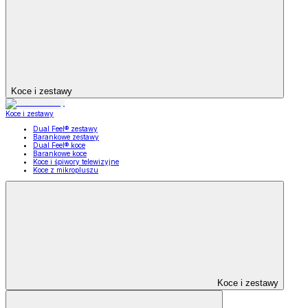
Koce i zestawy
Koce i zestawy
Dual Feel® zestawy
Barankowe zestawy
Dual Feel® koce
Barankowe koce
Koce i śpiwory telewizyjne
Koce z mikropluszu
Koce i zestawy