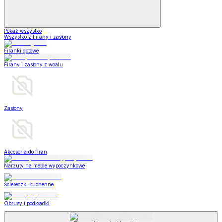
Pokaż wszystko
Wszystko z Firany i zasłony
Firanki gotowe
Firany i zasłony z woalu
Zasłony
Akcesoria do firan
Narzuty na meble wypoczynkowe
Ściereczki kuchenne
Obrusy i podkładki