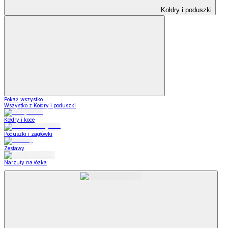
Kołdry i poduszki
Pokaż wszystko
Wszystko z Kołdry i poduszki
Kołdry i koce
Poduszki i zagłówki
Zestawy
Narzuty na łózka