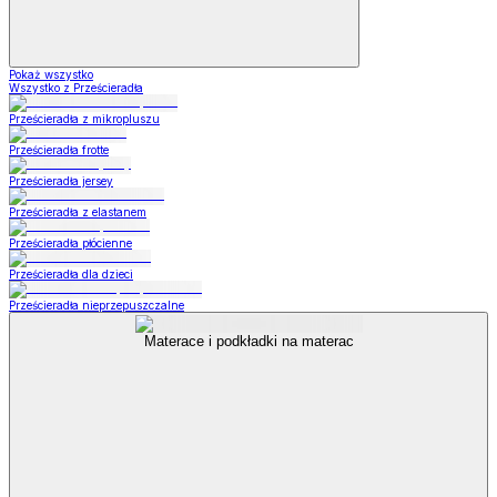
Pokaż wszystko
Wszystko z Prześcieradła
Prześcieradła z mikropluszu
Prześcieradła frotte
Prześcieradła jersey
Prześcieradła z elastanem
Prześcieradła płócienne
Prześcieradła dla dzieci
Prześcieradła nieprzepuszczalne
Materace i podkładki na materac