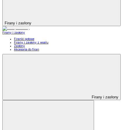
Firany i zasłony
Firany i zasłony
Firanki gotowe
Firany i zasłony z woalu
Zasłony
Akcesoria do firan
Firany i zasłony