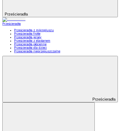
Prześcieradła
Prześcieradła
Prześcieradła z mikropluszu
Prześcieradła frotte
Prześcieradła jersey
Prześcieradła z elastanem
Prześcieradła płócienne
Prześcieradła dla dzieci
Prześcieradła nieprzepuszczalne
Prześcieradła