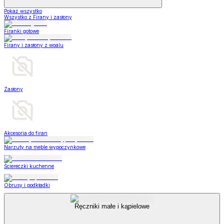
Pokaż wszystko
Wszystko z Firany i zasłony
Firanki gotowe
Firany i zasłony z woalu
Zasłony
Akcesoria do firan
Narzuty na meble wypoczynkowe
Ściereczki kuchenne
Obrusy i podkładki
Ręczniki małe i kąpielowe