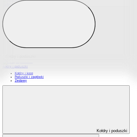
Materace nawierzchniowe
Kołdry i poduszki
Kołdry i poduszki
Kołdry i koce
Poduszki i zagłówki
Zestawy
Kołdry i poduszki