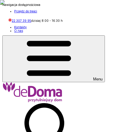
Nawigacja dostępnościowa
Przejdź do treści
22 307 39 95
dzisiaj
8:00
-
16:30
h
Kontakty
O nas
Menu