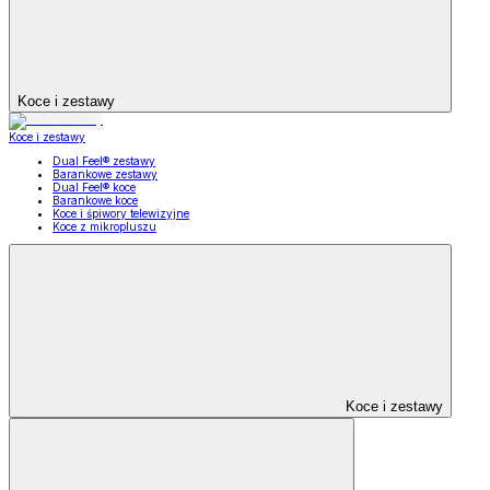
Koce i zestawy
Koce i zestawy
Dual Feel® zestawy
Barankowe zestawy
Dual Feel® koce
Barankowe koce
Koce i śpiwory telewizyjne
Koce z mikropluszu
Koce i zestawy