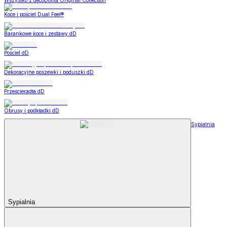
Wszystko z decoDoma Original Collection
Koce i pościel Dual Feel®
Barankowe koce i zestawy dD
Pościel dD
Dekoracyjne poszewki i poduszki dD
Prześcieradła dD
Obrusy i podkładki dD
Sypialnia
Sypialnia