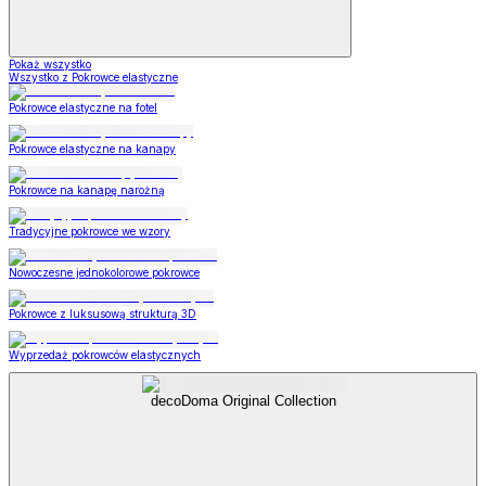
Pokaż wszystko
Wszystko z Pokrowce elastyczne
Pokrowce elastyczne na fotel
Pokrowce elastyczne na kanapy
Pokrowce na kanapę narożną
Tradycyjne pokrowce we wzory
Nowoczesne jednokolorowe pokrowce
Pokrowce z luksusową strukturą 3D
Wyprzedaż pokrowców elastycznych
decoDoma Original Collection