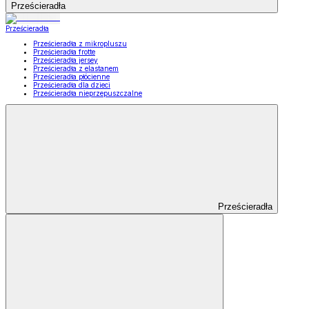
Prześcieradła
Prześcieradła
Prześcieradła z mikropluszu
Prześcieradła frotte
Prześcieradła jersey
Prześcieradła z elastanem
Prześcieradła płócienne
Prześcieradła dla dzieci
Prześcieradła nieprzepuszczalne
Prześcieradła