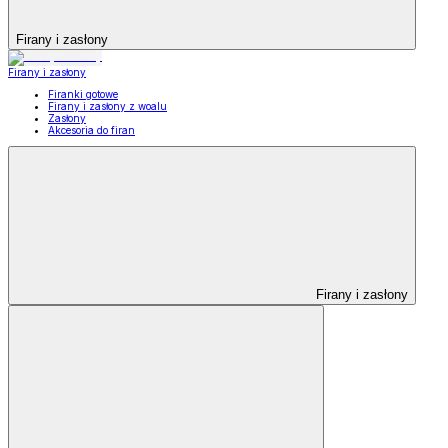
Firany i zasłony
Firany i zasłony
Firanki gotowe
Firany i zasłony z woalu
Zasłony
Akcesoria do firan
Firany i zasłony