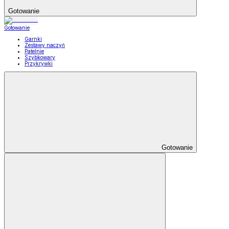
Gotowanie
Gotowanie
Garnki
Zestawy naczyń
Patelnie
Szybkowary
Przykrywki
Gotowanie