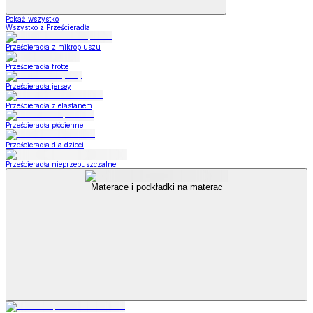
Pokaż wszystko
Wszystko z Prześcieradła
Prześcieradła z mikropluszu
Prześcieradła frotte
Prześcieradła jersey
Prześcieradła z elastanem
Prześcieradła płócienne
Prześcieradła dla dzieci
Prześcieradła nieprzepuszczalne
Materace i podkładki na materac