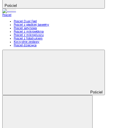
Pościel
Pościel
Pościel Dual Feel
Pościel z gładkiej bawełny
Pościel satynowa
Pościel z mikrowłókna
Pościel z mikropluszu
Pościel z fotodrukiem
Korzystne zestawy
Pościel dziecięca
Pościel