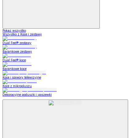
Pokaż wszystko
Wszystko z Koce i zestawy
Dual Feel® zestawy
Barankowe zestawy
Dual Feel® koce
Barankowe koce
Koce i śpiwory telewizyjne
Koce z mikropluszu
Dekoracyjne poduszki i poszewki