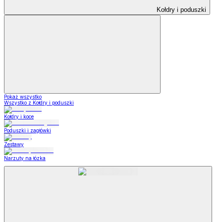
Kołdry i poduszki
Pokaż wszystko
Wszystko z Kołdry i poduszki
Kołdry i koce
Poduszki i zagłówki
Zestawy
Narzuty na łózka