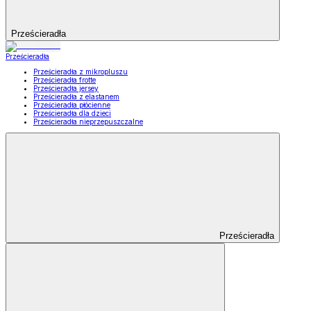
Prześcieradła
Prześcieradła
Prześcieradła z mikropluszu
Prześcieradła frotte
Prześcieradła jersey
Prześcieradła z elastanem
Prześcieradła płócienne
Prześcieradła dla dzieci
Prześcieradła nieprzepuszczalne
Prześcieradła