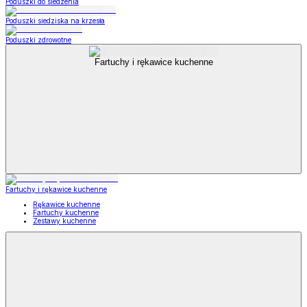
Poduszki do siedzenia
Poduszki siedziska na krzesła
Poduszki zdrowotne
Fartuchy i rękawice kuchenne
Fartuchy i rękawice kuchenne
Rękawice kuchenne
Fartuchy kuchenne
Zestawy kuchenne