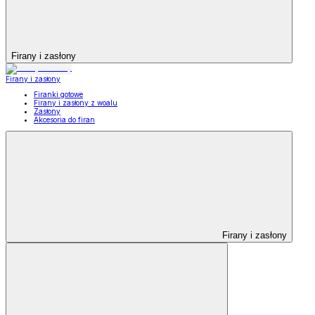
Firany i zasłony
Firany i zasłony
Firanki gotowe
Firany i zasłony z woalu
Zasłony
Akcesoria do firan
Firany i zasłony