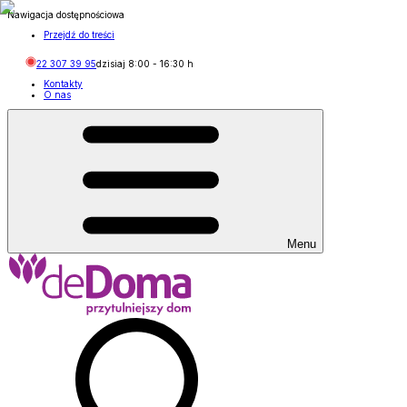
Nawigacja dostępnościowa
Przejdź do treści
22 307 39 95
dzisiaj
8:00
-
16:30
h
Kontakty
O nas
Menu