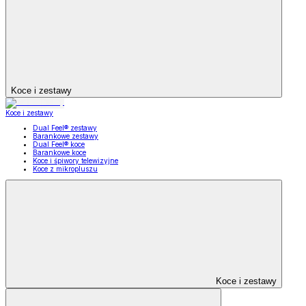
Koce i zestawy
Koce i zestawy
Dual Feel® zestawy
Barankowe zestawy
Dual Feel® koce
Barankowe koce
Koce i śpiwory telewizyjne
Koce z mikropluszu
Koce i zestawy