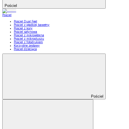
Pościel
Pościel
Pościel Dual Feel
Pościel z gładkiej bawełny
Pościel z kory
Pościel satynowa
Pościel z mikrowłókna
Pościel z mikropluszu
Pościel z fotodrukiem
Korzystne zestawy
Pościel dziecięca
Pościel