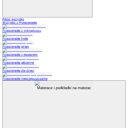
Pokaż wszystko
Wszystko z Prześcieradła
Prześcieradła z mikropluszu
Prześcieradła frotte
Prześcieradła jersey
Prześcieradła z elastanem
Prześcieradła płócienne
Prześcieradła dla dzieci
Prześcieradła nieprzepuszczalne
Materace i podkładki na materac