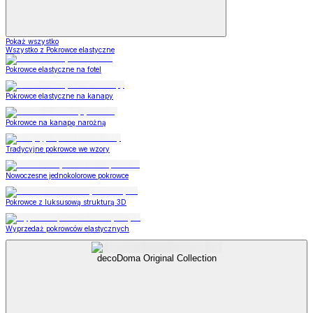
Pokaż wszystko
Wszystko z Pokrowce elastyczne
Pokrowce elastyczne na fotel
Pokrowce elastyczne na kanapy
Pokrowce na kanapę narożną
Tradycyjne pokrowce we wzory
Nowoczesne jednokolorowe pokrowce
Pokrowce z luksusową strukturą 3D
Wyprzedaż pokrowców elastycznych
decoDoma Original Collection