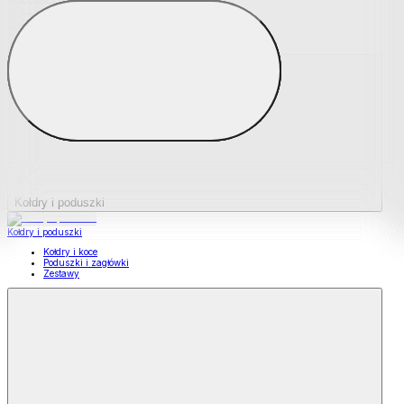
Podkładki na materace
Materace nawierzchniowe
Kołdry i poduszki
Kołdry i poduszki
Kołdry i koce
Poduszki i zagłówki
Zestawy