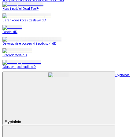
Wszystko z decoDoma Original Collection
Koce i pościel Dual Feel®
Barankowe koce i zestawy dD
Pościel dD
Dekoracyjne poszewki i poduszki dD
Prześcieradła dD
Obrusy i podkładki dD
Sypialnia
Sypialnia