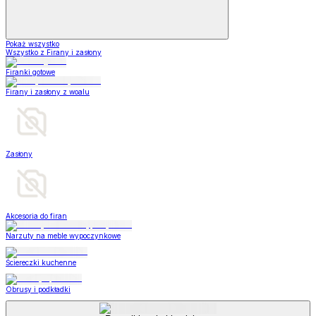
Pokaż wszystko
Wszystko z Firany i zasłony
Firanki gotowe
Firany i zasłony z woalu
Zasłony
Akcesoria do firan
Narzuty na meble wypoczynkowe
Ściereczki kuchenne
Obrusy i podkładki