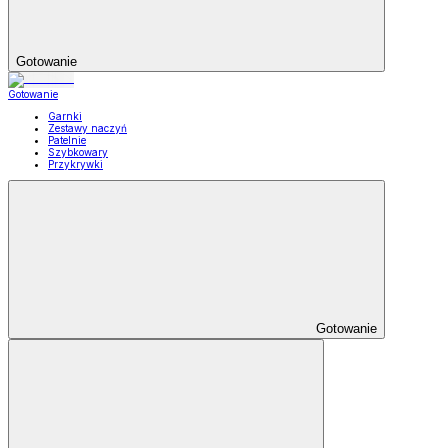
Gotowanie
Gotowanie
Garnki
Zestawy naczyń
Patelnie
Szybkowary
Przykrywki
Gotowanie