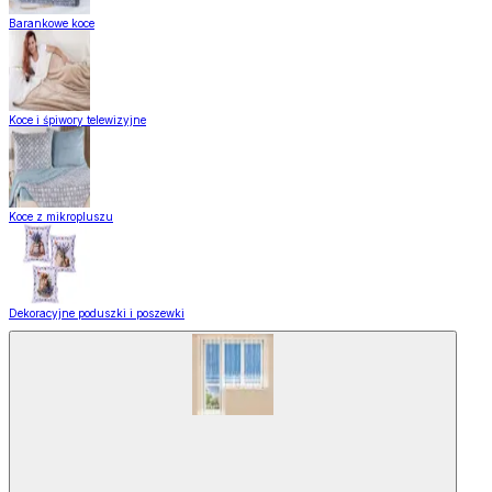
Barankowe koce
Koce i śpiwory telewizyjne
Koce z mikropluszu
Dekoracyjne poduszki i poszewki