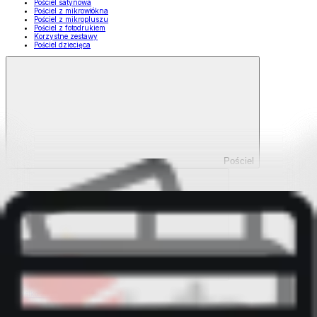
Pościel satynowa
Pościel z mikrowłókna
Pościel z mikropluszu
Pościel z fotodrukiem
Korzystne zestawy
Pościel dziecięca
Pościel
Pokaż wszystko
Wszystko z Pościel