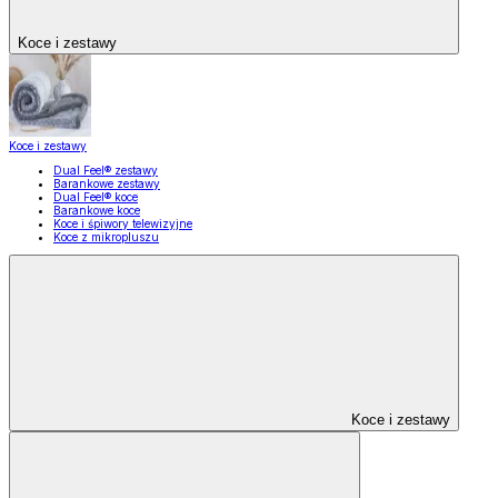
Koce i zestawy
Koce i zestawy
Dual Feel® zestawy
Barankowe zestawy
Dual Feel® koce
Barankowe koce
Koce i śpiwory telewizyjne
Koce z mikropluszu
Koce i zestawy