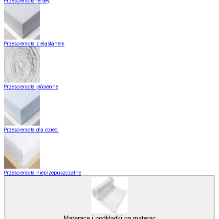
Prześcieradła jersey
Prześcieradła z elastanem
Prześcieradła płócienne
Prześcieradła dla dzieci
Prześcieradła nieprzepuszczalne
Materace i podkładki na materac