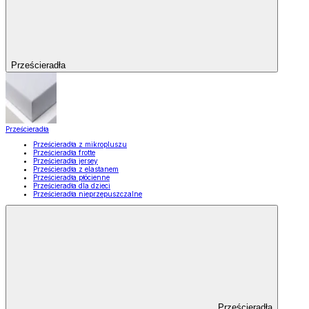
Prześcieradła
Prześcieradła
Prześcieradła z mikropluszu
Prześcieradła frotte
Prześcieradła jersey
Prześcieradła z elastanem
Prześcieradła płócienne
Prześcieradła dla dzieci
Prześcieradła nieprzepuszczalne
Prześcieradła