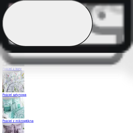
Pościel Dual Feel
Pościel z gładkiej bawełny
Pościel z kory
Pościel satynowa
Pościel z mikrowłókna