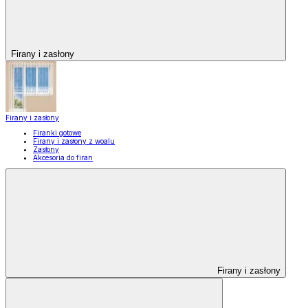
Firany i zasłony
Firany i zasłony
Firanki gotowe
Firany i zasłony z woalu
Zasłony
Akcesoria do firan
Firany i zasłony