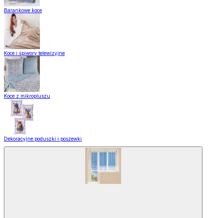
Barankowe koce
Koce i śpiwory telewizyjne
Koce z mikropluszu
Dekoracyjne poduszki i poszewki