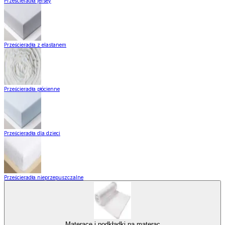
Prześcieradła jersey
Prześcieradła z elastanem
Prześcieradła płócienne
Prześcieradła dla dzieci
Prześcieradła nieprzepuszczalne
Materace i podkładki na materac