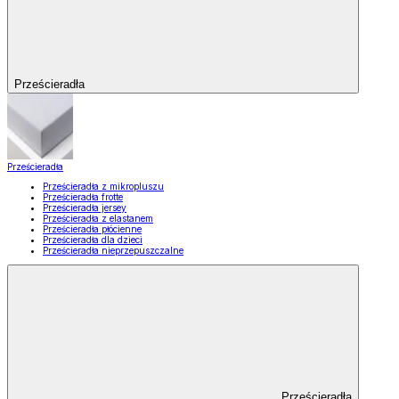
Prześcieradła
Prześcieradła
Prześcieradła z mikropluszu
Prześcieradła frotte
Prześcieradła jersey
Prześcieradła z elastanem
Prześcieradła płócienne
Prześcieradła dla dzieci
Prześcieradła nieprzepuszczalne
Prześcieradła