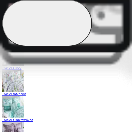
Pościel Dual Feel
Pościel z gładkiej bawełny
Pościel z kory
Pościel satynowa
Pościel z mikrowłókna