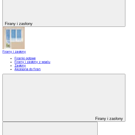
Firany i zasłony
Firany i zasłony
Firanki gotowe
Firany i zasłony z woalu
Zasłony
Akcesoria do firan
Firany i zasłony