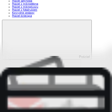
Pościel satynowa
Pościel z mikrowłókna
Pościel z mikropluszu
Pościel z fotodrukiem
Korzystne zestawy
Pościel dziecięca
Pościel
Pokaż wszystko
Wszystko z Pościel