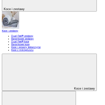
Koce i zestawy
Koce i zestawy
Dual Feel® zestawy
Barankowe zestawy
Dual Feel® koce
Barankowe koce
Koce i śpiwory telewizyjne
Koce z mikropluszu
Koce i zestawy