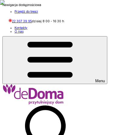
Nawigacja dostępnościowa
Przejdź do treści
22 307 39 95
dzisiaj
8:00
-
16:30
h
Kontakty
O nas
Menu