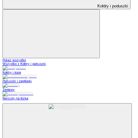
Kołdry i poduszki
Pokaż wszystko
Wszystko z Kołdry i poduszki
Kołdry i koce
Poduszki i zagłówki
Zestawy
Narzuty na łózka