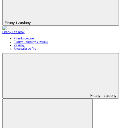
Firany i zasłony
Firany i zasłony
Firanki gotowe
Firany i zasłony z woalu
Zasłony
Akcesoria do firan
Firany i zasłony