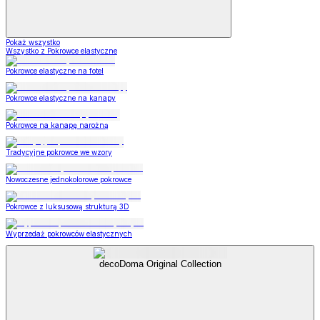
Pokaż wszystko
Wszystko z Pokrowce elastyczne
Pokrowce elastyczne na fotel
Pokrowce elastyczne na kanapy
Pokrowce na kanapę narożną
Tradycyjne pokrowce we wzory
Nowoczesne jednokolorowe pokrowce
Pokrowce z luksusową strukturą 3D
Wyprzedaż pokrowców elastycznych
decoDoma Original Collection