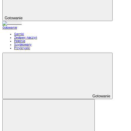
Gotowanie
Gotowanie
Garnki
Zestawy naczyń
Patelnie
Szybkowary
Przykrywki
Gotowanie