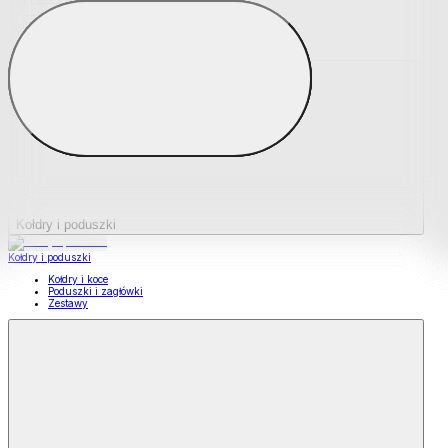
Podkładki na materace
Materace nawierzchniowe
Kołdry i poduszki
Kołdry i poduszki
Kołdry i koce
Poduszki i zagłówki
Zestawy