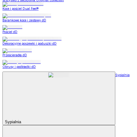
Wszystko z decoDoma Original Collection
Koce i pościel Dual Feel®
Barankowe koce i zestawy dD
Pościel dD
Dekoracyjne poszewki i poduszki dD
Prześcieradła dD
Obrusy i podkładki dD
Sypialnia
Sypialnia