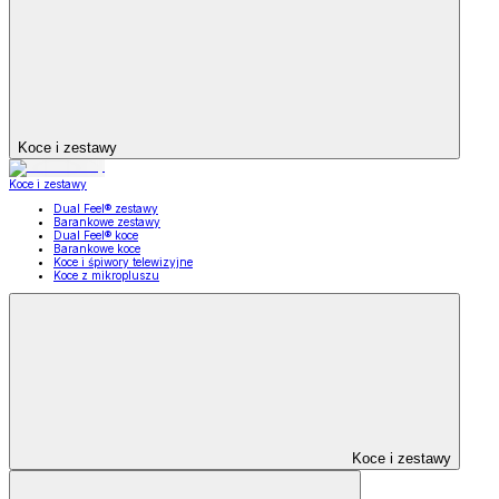
Koce i zestawy
Koce i zestawy
Dual Feel® zestawy
Barankowe zestawy
Dual Feel® koce
Barankowe koce
Koce i śpiwory telewizyjne
Koce z mikropluszu
Koce i zestawy