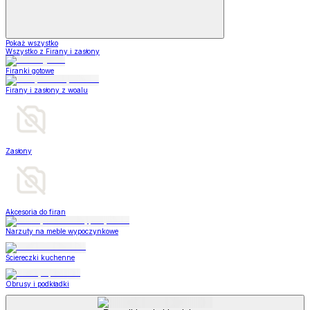
Pokaż wszystko
Wszystko z Firany i zasłony
Firanki gotowe
Firany i zasłony z woalu
Zasłony
Akcesoria do firan
Narzuty na meble wypoczynkowe
Ściereczki kuchenne
Obrusy i podkładki