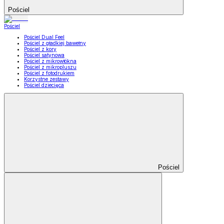
Pościel
Pościel
Pościel Dual Feel
Pościel z gładkiej bawełny
Pościel z kory
Pościel satynowa
Pościel z mikrowłókna
Pościel z mikropluszu
Pościel z fotodrukiem
Korzystne zestawy
Pościel dziecięca
Pościel