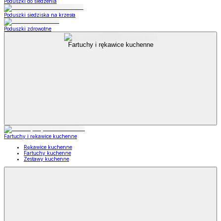
Poduszki do siedzenia
Poduszki siedziska na krzesła
Poduszki zdrowotne
Fartuchy i rękawice kuchenne
Fartuchy i rękawice kuchenne
Rękawice kuchenne
Fartuchy kuchenne
Zestawy kuchenne