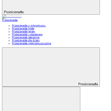
Prześcieradła
Prześcieradła
Prześcieradła z mikropluszu
Prześcieradła frotte
Prześcieradła jersey
Prześcieradła z elastanem
Prześcieradła płócienne
Prześcieradła dla dzieci
Prześcieradła nieprzepuszczalne
Prześcieradła