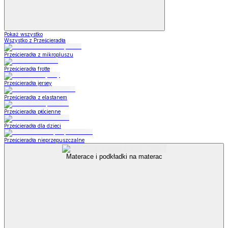
Pokaż wszystko
Wszystko z Prześcieradła
Prześcieradła z mikropluszu
Prześcieradła frotte
Prześcieradła jersey
Prześcieradła z elastanem
Prześcieradła płócienne
Prześcieradła dla dzieci
Prześcieradła nieprzepuszczalne
Materace i podkładki na materac