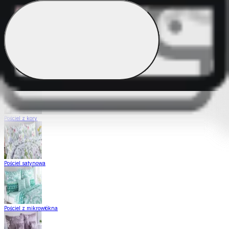
Pościel Dual Feel
Pościel z gładkiej bawełny
Pościel z kory
Pościel satynowa
Pościel z mikrowłókna