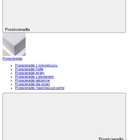
Prześcieradła
Prześcieradła
Prześcieradła z mikropluszu
Prześcieradła frotte
Prześcieradła jersey
Prześcieradła z elastanem
Prześcieradła płócienne
Prześcieradła dla dzieci
Prześcieradła nieprzepuszczalne
Prześcieradła