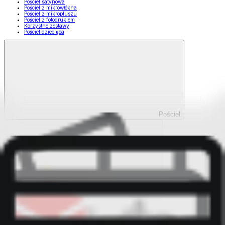
Pościel satynowa
Pościel z mikrowłókna
Pościel z mikropluszu
Pościel z fotodrukiem
Korzystne zestawy
Pościel dziecięca
Pościel
Pokaż wszystko
Wszystko z Pościel