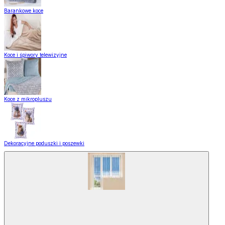
Barankowe koce
Koce i śpiwory telewizyjne
Koce z mikropluszu
Dekoracyjne poduszki i poszewki