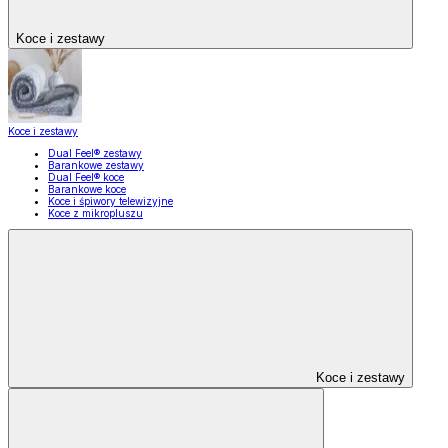
Koce i zestawy
Koce i zestawy
Dual Feel® zestawy
Barankowe zestawy
Dual Feel® koce
Barankowe koce
Koce i śpiwory telewizyjne
Koce z mikropluszu
Koce i zestawy