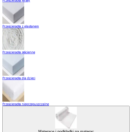
Prześcieradła jersey
Prześcieradła z elastanem
Prześcieradła płócienne
Prześcieradła dla dzieci
Prześcieradła nieprzepuszczalne
Materace i podkładki na materac