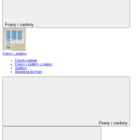
Firany i zasłony
Firany i zasłony
Firanki gotowe
Firany i zasłony z woalu
Zasłony
Akcesoria do firan
Firany i zasłony