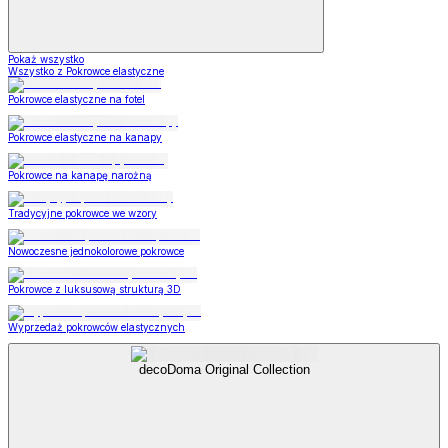
Pokaż wszystko
Wszystko z Pokrowce elastyczne
Pokrowce elastyczne na fotel
Pokrowce elastyczne na kanapy
Pokrowce na kanapę narożną
Tradycyjne pokrowce we wzory
Nowoczesne jednokolorowe pokrowce
Pokrowce z luksusową strukturą 3D
Wyprzedaż pokrowców elastycznych
decoDoma Original Collection