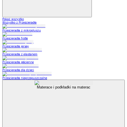
Pokaż wszystko
Wszystko z Prześcieradła
Prześcieradła z mikropluszu
Prześcieradła frotte
Prześcieradła jersey
Prześcieradła z elastanem
Prześcieradła płócienne
Prześcieradła dla dzieci
Prześcieradła nieprzepuszczalne
Materace i podkładki na materac