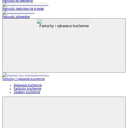
Poduszki do siedzenia
Poduszki siedziska na krzesła
Poduszki zdrowotne
Fartuchy i rękawice kuchenne
Fartuchy i rękawice kuchenne
Rękawice kuchenne
Fartuchy kuchenne
Zestawy kuchenne