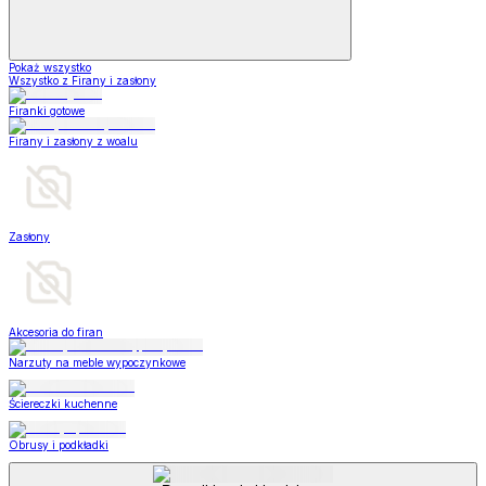
Pokaż wszystko
Wszystko z Firany i zasłony
Firanki gotowe
Firany i zasłony z woalu
Zasłony
Akcesoria do firan
Narzuty na meble wypoczynkowe
Ściereczki kuchenne
Obrusy i podkładki