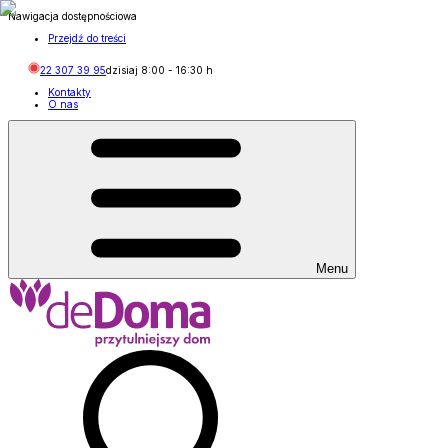
Nawigacja dostępnościowa
Przejdź do treści
22 307 39 95
dzisiaj
8:00
-
16:30
h
Kontakty
O nas
Menu