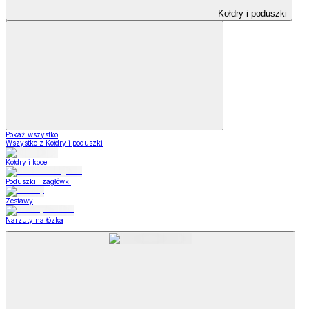
Kołdry i poduszki
Pokaż wszystko
Wszystko z Kołdry i poduszki
Kołdry i koce
Poduszki i zagłówki
Zestawy
Narzuty na łózka