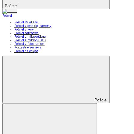
Pościel
Pościel
Pościel Dual Feel
Pościel z gładkiej bawełny
Pościel z kory
Pościel satynowa
Pościel z mikrowłókna
Pościel z mikropluszu
Pościel z fotodrukiem
Korzystne zestawy
Pościel dziecięca
Pościel