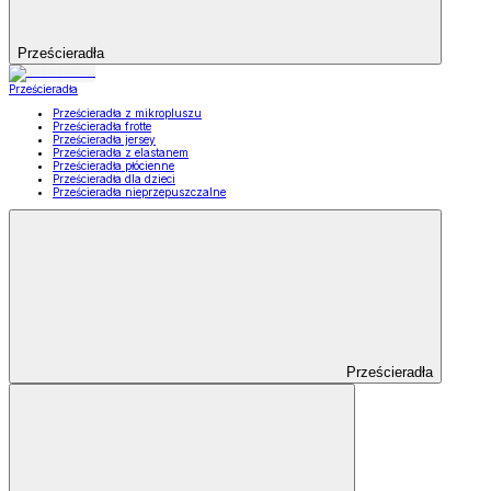
Prześcieradła
Prześcieradła
Prześcieradła z mikropluszu
Prześcieradła frotte
Prześcieradła jersey
Prześcieradła z elastanem
Prześcieradła płócienne
Prześcieradła dla dzieci
Prześcieradła nieprzepuszczalne
Prześcieradła