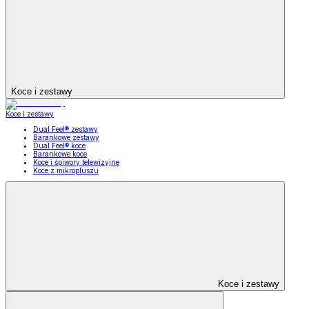
Koce i zestawy
Koce i zestawy
Dual Feel® zestawy
Barankowe zestawy
Dual Feel® koce
Barankowe koce
Koce i śpiwory telewizyjne
Koce z mikropluszu
Koce i zestawy