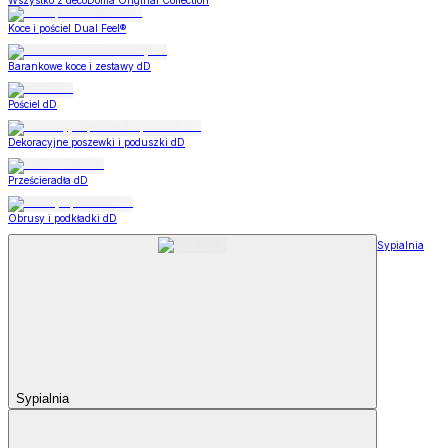
Wszystko z decoDoma Original Collection
Koce i pościel Dual Feel®
Barankowe koce i zestawy dD
Pościel dD
Dekoracyjne poszewki i poduszki dD
Prześcieradła dD
Obrusy i podkładki dD
Sypialnia
Sypialnia