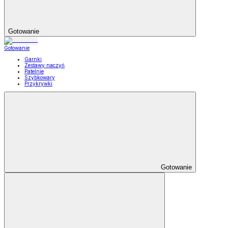
Gotowanie
Gotowanie
Garnki
Zestawy naczyń
Patelnie
Szybkowary
Przykrywki
Gotowanie