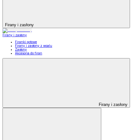
Firany i zasłony
Firany i zasłony
Firanki gotowe
Firany i zasłony z woalu
Zasłony
Akcesoria do firan
Firany i zasłony