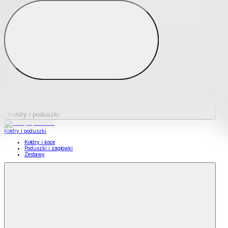
Podkładki na materace
Materace nawierzchniowe
Kołdry i poduszki
Kołdry i poduszki
Kołdry i koce
Poduszki i zagłówki
Zestawy