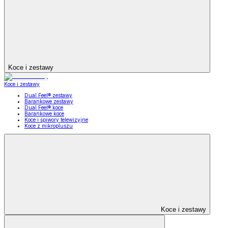
Koce i zestawy
Koce i zestawy
Dual Feel® zestawy
Barankowe zestawy
Dual Feel® koce
Barankowe koce
Koce i śpiwory telewizyjne
Koce z mikropluszu
Koce i zestawy