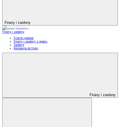
Firany i zasłony
Firany i zasłony
Firanki gotowe
Firany i zasłony z woalu
Zasłony
Akcesoria do firan
Firany i zasłony