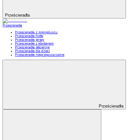
Prześcieradła
Prześcieradła
Prześcieradła z mikropluszu
Prześcieradła frotte
Prześcieradła jersey
Prześcieradła z elastanem
Prześcieradła płócienne
Prześcieradła dla dzieci
Prześcieradła nieprzepuszczalne
Prześcieradła