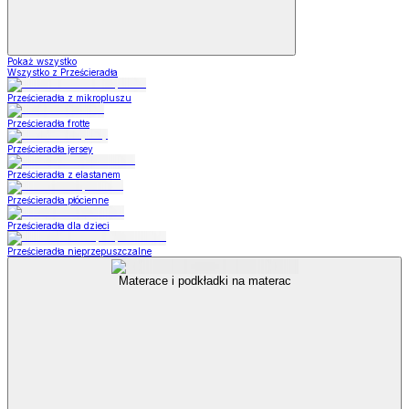
Pokaż wszystko
Wszystko z Prześcieradła
Prześcieradła z mikropluszu
Prześcieradła frotte
Prześcieradła jersey
Prześcieradła z elastanem
Prześcieradła płócienne
Prześcieradła dla dzieci
Prześcieradła nieprzepuszczalne
Materace i podkładki na materac