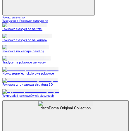
Pokaż wszystko
Wszystko z Pokrowce elastyczne
Pokrowce elastyczne na fotel
Pokrowce elastyczne na kanapy
Pokrowce na kanapę narożną
Tradycyjne pokrowce we wzory
Nowoczesne jednokolorowe pokrowce
Pokrowce z luksusową strukturą 3D
Wyprzedaż pokrowców elastycznych
decoDoma Original Collection