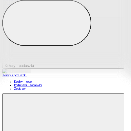
Podkładki na materace
Materace nawierzchniowe
Kołdry i poduszki
Kołdry i poduszki
Kołdry i koce
Poduszki i zagłówki
Zestawy