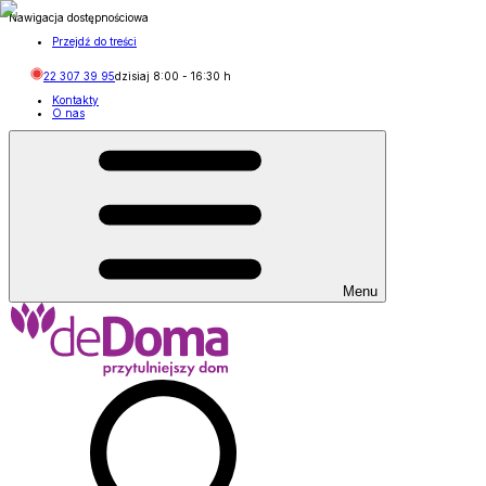
Nawigacja dostępnościowa
Przejdź do treści
22 307 39 95
dzisiaj
8:00
-
16:30
h
Kontakty
O nas
Menu