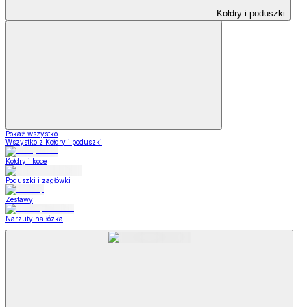
Kołdry i poduszki
Pokaż wszystko
Wszystko z Kołdry i poduszki
Kołdry i koce
Poduszki i zagłówki
Zestawy
Narzuty na łózka