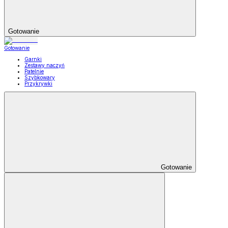
Gotowanie
Gotowanie
Garnki
Zestawy naczyń
Patelnie
Szybkowary
Przykrywki
Gotowanie