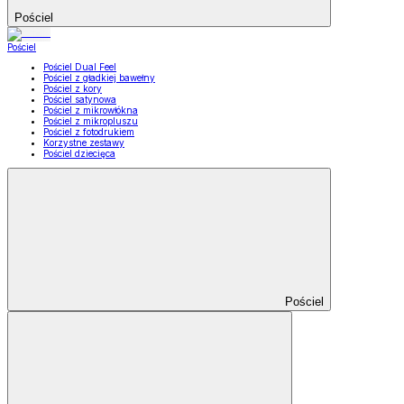
Pościel
Pościel
Pościel Dual Feel
Pościel z gładkiej bawełny
Pościel z kory
Pościel satynowa
Pościel z mikrowłókna
Pościel z mikropluszu
Pościel z fotodrukiem
Korzystne zestawy
Pościel dziecięca
Pościel