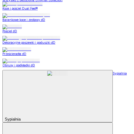
Wszystko z decoDoma Original Collection
Koce i pościel Dual Feel®
Barankowe koce i zestawy dD
Pościel dD
Dekoracyjne poszewki i poduszki dD
Prześcieradła dD
Obrusy i podkładki dD
Sypialnia
Sypialnia