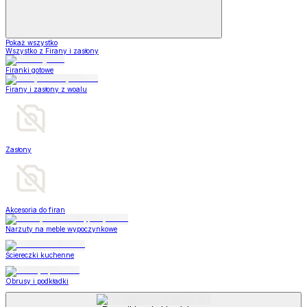
Pokaż wszystko
Wszystko z Firany i zasłony
Firanki gotowe
Firany i zasłony z woalu
Zasłony
Akcesoria do firan
Narzuty na meble wypoczynkowe
Ściereczki kuchenne
Obrusy i podkładki