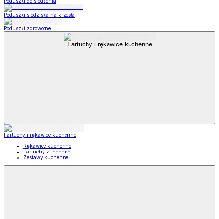
Poduszki do siedzenia
Poduszki siedziska na krzesła
Poduszki zdrowotne
Fartuchy i rękawice kuchenne
Fartuchy i rękawice kuchenne
Rękawice kuchenne
Fartuchy kuchenne
Zestawy kuchenne