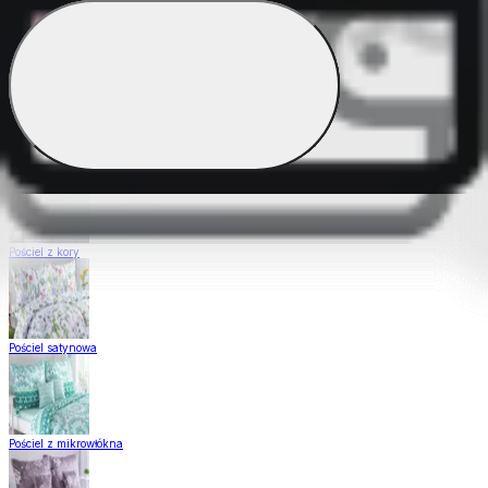
Pościel Dual Feel
Pościel z gładkiej bawełny
Pościel z kory
Pościel satynowa
Pościel z mikrowłókna