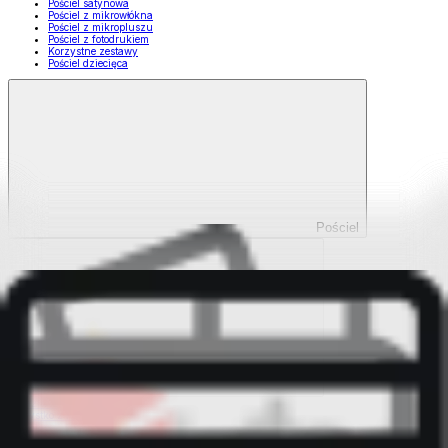
Pościel satynowa
Pościel z mikrowłókna
Pościel z mikropluszu
Pościel z fotodrukiem
Korzystne zestawy
Pościel dziecięca
Pościel
Pokaż wszystko
Wszystko z Pościel