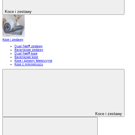
Koce i zestawy
Koce i zestawy
Dual Feel® zestawy
Barankowe zestawy
Dual Feel® koce
Barankowe koce
Koce i śpiwory telewizyjne
Koce z mikropluszu
Koce i zestawy