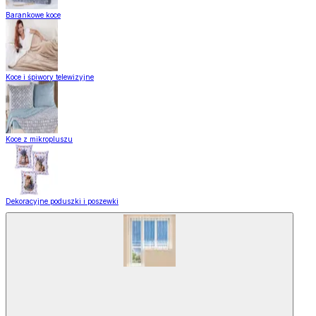
Barankowe koce
Koce i śpiwory telewizyjne
Koce z mikropluszu
Dekoracyjne poduszki i poszewki