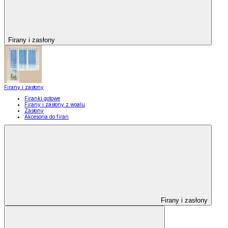
Firany i zasłony
Firany i zasłony
Firanki gotowe
Firany i zasłony z woalu
Zasłony
Akcesoria do firan
Firany i zasłony