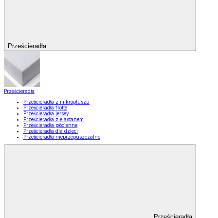
Prześcieradła
Prześcieradła
Prześcieradła z mikropluszu
Prześcieradła frotte
Prześcieradła jersey
Prześcieradła z elastanem
Prześcieradła płócienne
Prześcieradła dla dzieci
Prześcieradła nieprzepuszczalne
Prześcieradła