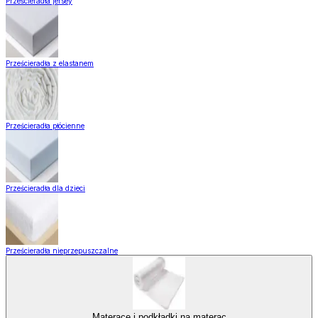
Prześcieradła jersey
Prześcieradła z elastanem
Prześcieradła płócienne
Prześcieradła dla dzieci
Prześcieradła nieprzepuszczalne
Materace i podkładki na materac