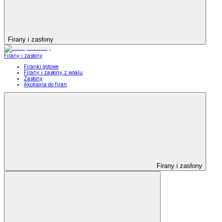
Firany i zasłony
Firany i zasłony
Firanki gotowe
Firany i zasłony z woalu
Zasłony
Akcesoria do firan
Firany i zasłony