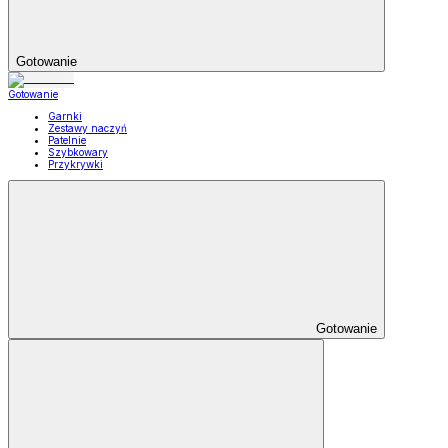
Gotowanie
Gotowanie
Garnki
Zestawy naczyń
Patelnie
Szybkowary
Przykrywki
Gotowanie