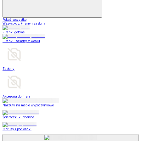
Pokaż wszystko
Wszystko z Firany i zasłony
Firanki gotowe
Firany i zasłony z woalu
Zasłony
Akcesoria do firan
Narzuty na meble wypoczynkowe
Ściereczki kuchenne
Obrusy i podkładki