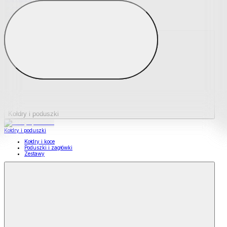
Podkładki na materace
Materace nawierzchniowe
Kołdry i poduszki
Kołdry i poduszki
Kołdry i koce
Poduszki i zagłówki
Zestawy