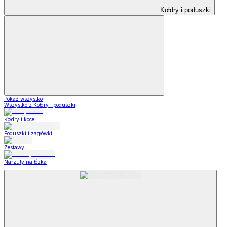
Kołdry i poduszki
Pokaż wszystko
Wszystko z Kołdry i poduszki
Kołdry i koce
Poduszki i zagłówki
Zestawy
Narzuty na łózka