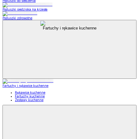
Poduszki do siedzenia
Poduszki siedziska na krzesła
Poduszki zdrowotne
Fartuchy i rękawice kuchenne
Fartuchy i rękawice kuchenne
Rękawice kuchenne
Fartuchy kuchenne
Zestawy kuchenne