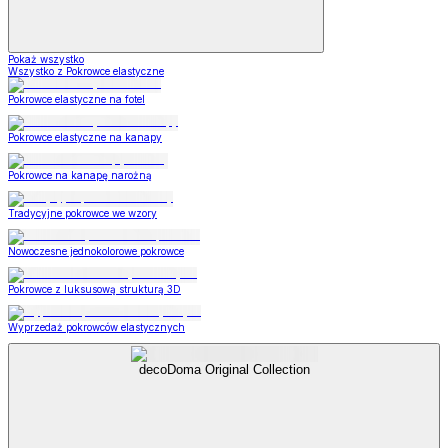
Pokaż wszystko
Wszystko z Pokrowce elastyczne
Pokrowce elastyczne na fotel
Pokrowce elastyczne na kanapy
Pokrowce na kanapę narożną
Tradycyjne pokrowce we wzory
Nowoczesne jednokolorowe pokrowce
Pokrowce z luksusową strukturą 3D
Wyprzedaż pokrowców elastycznych
decoDoma Original Collection