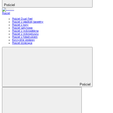
Pościel
Pościel
Pościel Dual Feel
Pościel z gładkiej bawełny
Pościel z kory
Pościel satynowa
Pościel z mikrowłókna
Pościel z mikropluszu
Pościel z fotodrukiem
Korzystne zestawy
Pościel dziecięca
Pościel