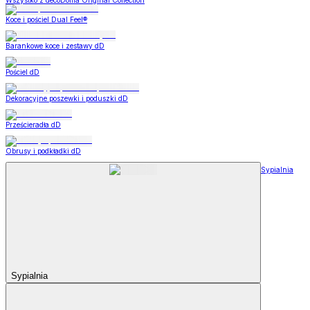
Wszystko z decoDoma Original Collection
Koce i pościel Dual Feel®
Barankowe koce i zestawy dD
Pościel dD
Dekoracyjne poszewki i poduszki dD
Prześcieradła dD
Obrusy i podkładki dD
Sypialnia
Sypialnia