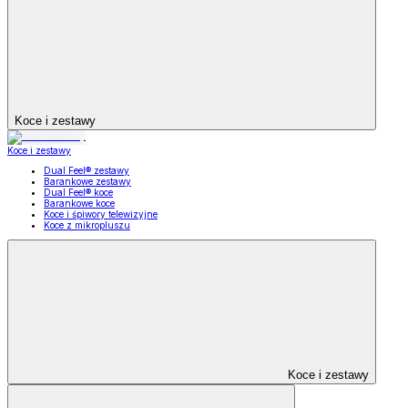
Koce i zestawy
Koce i zestawy
Dual Feel® zestawy
Barankowe zestawy
Dual Feel® koce
Barankowe koce
Koce i śpiwory telewizyjne
Koce z mikropluszu
Koce i zestawy