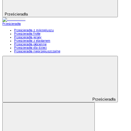
Prześcieradła
Prześcieradła
Prześcieradła z mikropluszu
Prześcieradła frotte
Prześcieradła jersey
Prześcieradła z elastanem
Prześcieradła płócienne
Prześcieradła dla dzieci
Prześcieradła nieprzepuszczalne
Prześcieradła