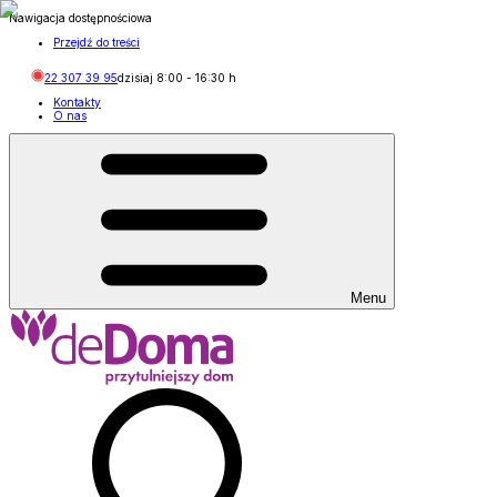
Nawigacja dostępnościowa
Przejdź do treści
22 307 39 95
dzisiaj
8:00
-
16:30
h
Kontakty
O nas
Menu