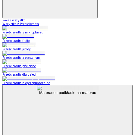
Pokaż wszystko
Wszystko z Prześcieradła
Prześcieradła z mikropluszu
Prześcieradła frotte
Prześcieradła jersey
Prześcieradła z elastanem
Prześcieradła płócienne
Prześcieradła dla dzieci
Prześcieradła nieprzepuszczalne
Materace i podkładki na materac