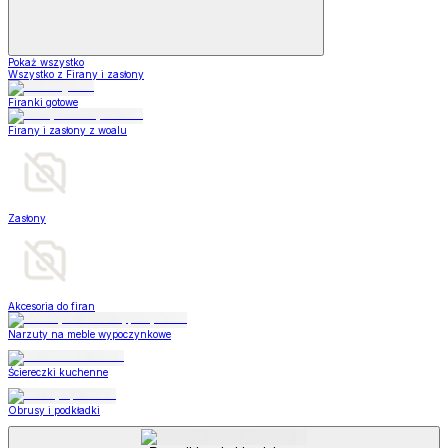
Pokaż wszystko
Wszystko z Firany i zasłony
Firanki gotowe
Firany i zasłony z woalu
Zasłony
Akcesoria do firan
Narzuty na meble wypoczynkowe
Ściereczki kuchenne
Obrusy i podkładki