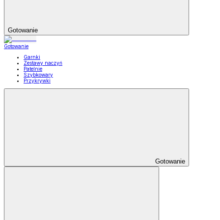
Gotowanie
Gotowanie
Garnki
Zestawy naczyń
Patelnie
Szybkowary
Przykrywki
Gotowanie