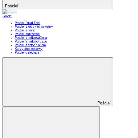
Pościel
Pościel
Pościel Dual Feel
Pościel z gładkiej bawełny
Pościel z kory
Pościel satynowa
Pościel z mikrowłókna
Pościel z mikropluszu
Pościel z fotodrukiem
Korzystne zestawy
Pościel dziecięca
Pościel