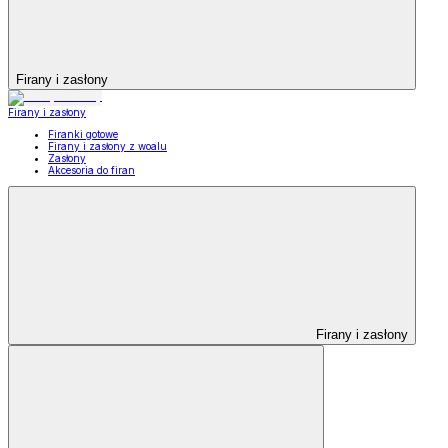
Firany i zasłony
Firany i zasłony
Firanki gotowe
Firany i zasłony z woalu
Zasłony
Akcesoria do firan
Firany i zasłony