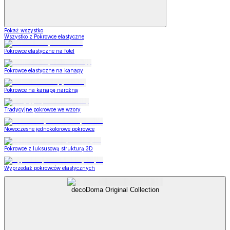
Pokaż wszystko
Wszystko z Pokrowce elastyczne
Pokrowce elastyczne na fotel
Pokrowce elastyczne na kanapy
Pokrowce na kanapę narożną
Tradycyjne pokrowce we wzory
Nowoczesne jednokolorowe pokrowce
Pokrowce z luksusową strukturą 3D
Wyprzedaż pokrowców elastycznych
decoDoma Original Collection