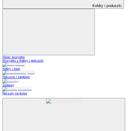
Kołdry i poduszki
Pokaż wszystko
Wszystko z Kołdry i poduszki
Kołdry i koce
Poduszki i zagłówki
Zestawy
Narzuty na łózka