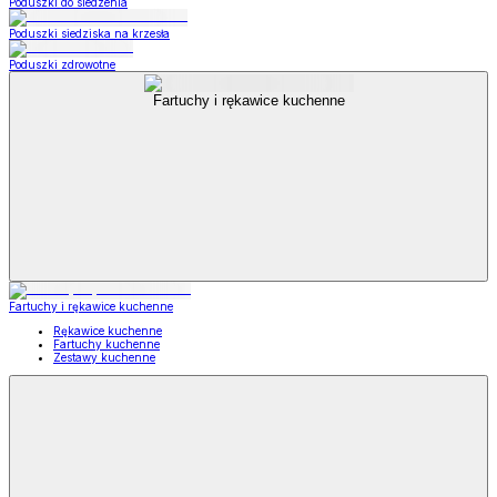
Poduszki do siedzenia
Poduszki siedziska na krzesła
Poduszki zdrowotne
Fartuchy i rękawice kuchenne
Fartuchy i rękawice kuchenne
Rękawice kuchenne
Fartuchy kuchenne
Zestawy kuchenne