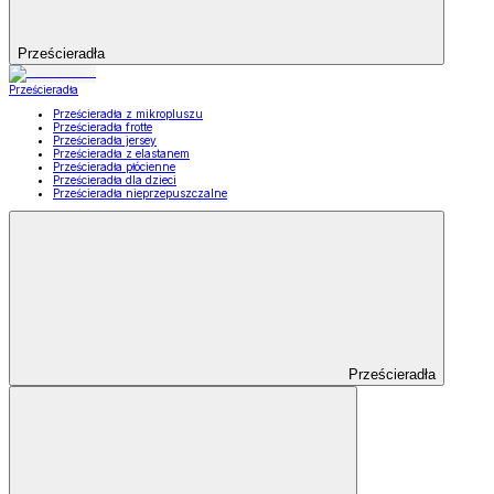
Prześcieradła
Prześcieradła
Prześcieradła z mikropluszu
Prześcieradła frotte
Prześcieradła jersey
Prześcieradła z elastanem
Prześcieradła płócienne
Prześcieradła dla dzieci
Prześcieradła nieprzepuszczalne
Prześcieradła