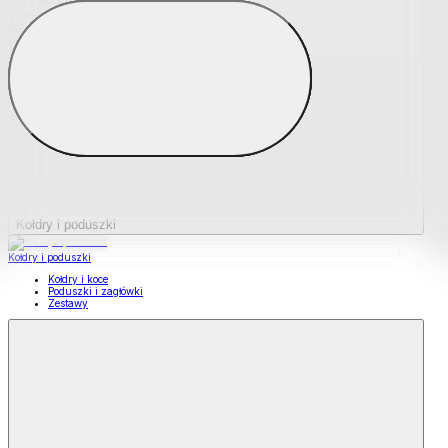
Podkładki na materace
Materace nawierzchniowe
Kołdry i poduszki
Kołdry i poduszki
Kołdry i koce
Poduszki i zagłówki
Zestawy