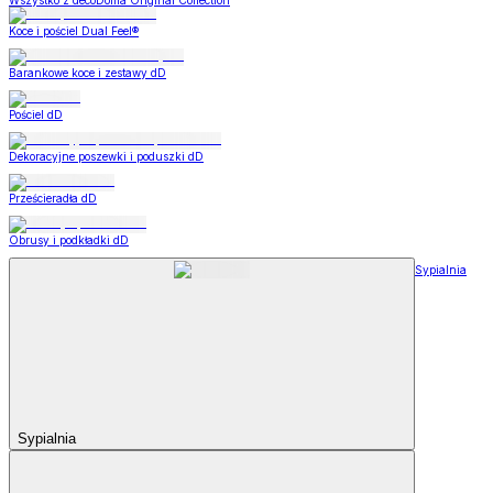
Wszystko z decoDoma Original Collection
Koce i pościel Dual Feel®
Barankowe koce i zestawy dD
Pościel dD
Dekoracyjne poszewki i poduszki dD
Prześcieradła dD
Obrusy i podkładki dD
Sypialnia
Sypialnia