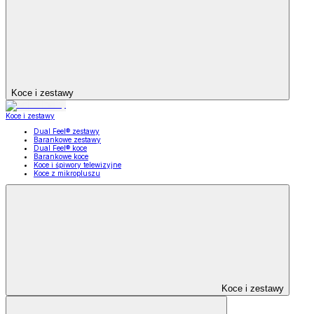
Koce i zestawy
Koce i zestawy
Dual Feel® zestawy
Barankowe zestawy
Dual Feel® koce
Barankowe koce
Koce i śpiwory telewizyjne
Koce z mikropluszu
Koce i zestawy