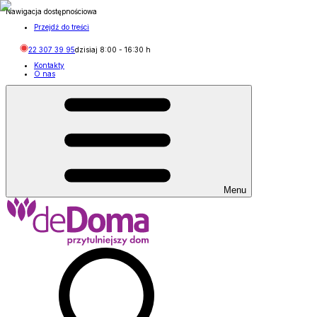
Nawigacja dostępnościowa
Przejdź do treści
22 307 39 95
dzisiaj
8:00
-
16:30
h
Kontakty
O nas
Menu