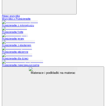
Pokaż wszystko
Wszystko z Prześcieradła
Prześcieradła z mikropluszu
Prześcieradła frotte
Prześcieradła jersey
Prześcieradła z elastanem
Prześcieradła płócienne
Prześcieradła dla dzieci
Prześcieradła nieprzepuszczalne
Materace i podkładki na materac