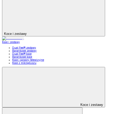
Koce i zestawy
Koce i zestawy
Dual Feel® zestawy
Barankowe zestawy
Dual Feel® koce
Barankowe koce
Koce i śpiwory telewizyjne
Koce z mikropluszu
Koce i zestawy