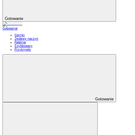
Gotowanie
Gotowanie
Garnki
Zestawy naczyń
Patelnie
Szybkowary
Przykrywki
Gotowanie