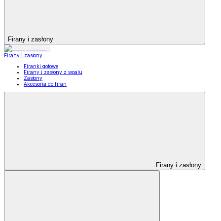
Firany i zasłony
Firany i zasłony
Firanki gotowe
Firany i zasłony z woalu
Zasłony
Akcesoria do firan
Firany i zasłony