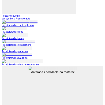
Pokaż wszystko
Wszystko z Prześcieradła
Prześcieradła z mikropluszu
Prześcieradła frotte
Prześcieradła jersey
Prześcieradła z elastanem
Prześcieradła płócienne
Prześcieradła dla dzieci
Prześcieradła nieprzepuszczalne
Materace i podkładki na materac