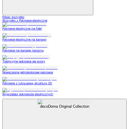
Pokaż wszystko
Wszystko z Pokrowce elastyczne
Pokrowce elastyczne na fotel
Pokrowce elastyczne na kanapy
Pokrowce na kanapę narożną
Tradycyjne pokrowce we wzory
Nowoczesne jednokolorowe pokrowce
Pokrowce z luksusową strukturą 3D
Wyprzedaż pokrowców elastycznych
decoDoma Original Collection