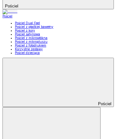
Pościel
Pościel
Pościel Dual Feel
Pościel z gładkiej bawełny
Pościel z kory
Pościel satynowa
Pościel z mikrowłókna
Pościel z mikropluszu
Pościel z fotodrukiem
Korzystne zestawy
Pościel dziecięca
Pościel