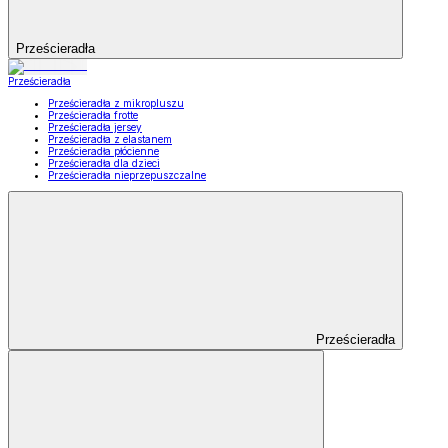
Prześcieradła
Prześcieradła
Prześcieradła z mikropluszu
Prześcieradła frotte
Prześcieradła jersey
Prześcieradła z elastanem
Prześcieradła płócienne
Prześcieradła dla dzieci
Prześcieradła nieprzepuszczalne
Prześcieradła