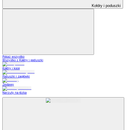
Kołdry i poduszki
Pokaż wszystko
Wszystko z Kołdry i poduszki
Kołdry i koce
Poduszki i zagłówki
Zestawy
Narzuty na łózka