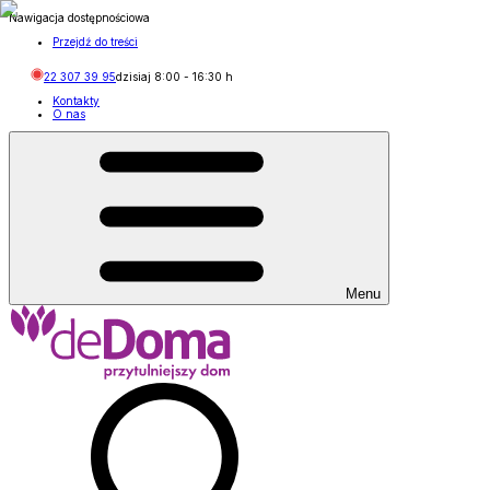
Nawigacja dostępnościowa
Przejdź do treści
22 307 39 95
dzisiaj
8:00
-
16:30
h
Kontakty
O nas
Menu