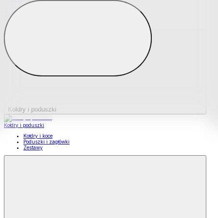
Podkładki na materace
Materace nawierzchniowe
Kołdry i poduszki
Kołdry i poduszki
Kołdry i koce
Poduszki i zagłówki
Zestawy