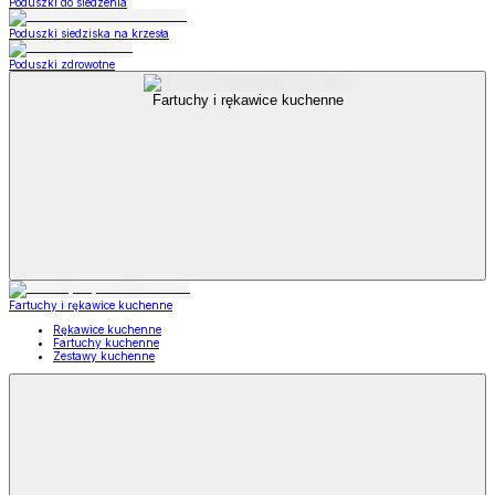
Poduszki do siedzenia
Poduszki siedziska na krzesła
Poduszki zdrowotne
Fartuchy i rękawice kuchenne
Fartuchy i rękawice kuchenne
Rękawice kuchenne
Fartuchy kuchenne
Zestawy kuchenne