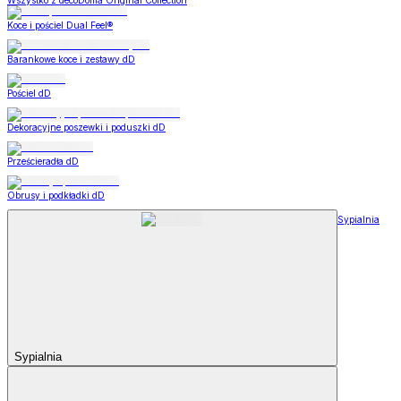
Wszystko z decoDoma Original Collection
Koce i pościel Dual Feel®
Barankowe koce i zestawy dD
Pościel dD
Dekoracyjne poszewki i poduszki dD
Prześcieradła dD
Obrusy i podkładki dD
Sypialnia
Sypialnia