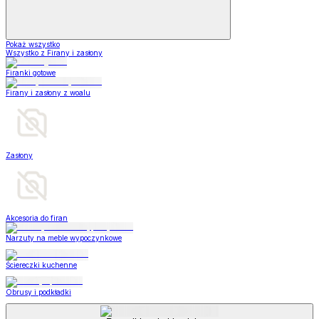
Pokaż wszystko
Wszystko z Firany i zasłony
Firanki gotowe
Firany i zasłony z woalu
Zasłony
Akcesoria do firan
Narzuty na meble wypoczynkowe
Ściereczki kuchenne
Obrusy i podkładki