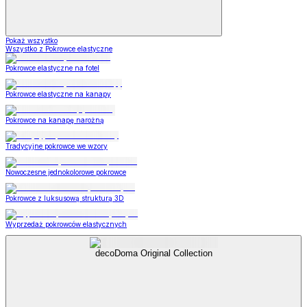
Pokaż wszystko
Wszystko z Pokrowce elastyczne
Pokrowce elastyczne na fotel
Pokrowce elastyczne na kanapy
Pokrowce na kanapę narożną
Tradycyjne pokrowce we wzory
Nowoczesne jednokolorowe pokrowce
Pokrowce z luksusową strukturą 3D
Wyprzedaż pokrowców elastycznych
decoDoma Original Collection