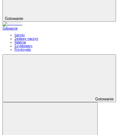
Gotowanie
Gotowanie
Garnki
Zestawy naczyń
Patelnie
Szybkowary
Przykrywki
Gotowanie