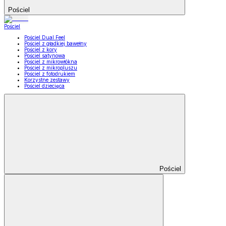
Pościel
Pościel
Pościel Dual Feel
Pościel z gładkiej bawełny
Pościel z kory
Pościel satynowa
Pościel z mikrowłókna
Pościel z mikropluszu
Pościel z fotodrukiem
Korzystne zestawy
Pościel dziecięca
Pościel