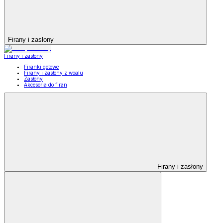
Firany i zasłony
Firany i zasłony
Firanki gotowe
Firany i zasłony z woalu
Zasłony
Akcesoria do firan
Firany i zasłony