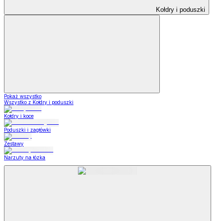
Kołdry i poduszki
Pokaż wszystko
Wszystko z Kołdry i poduszki
Kołdry i koce
Poduszki i zagłówki
Zestawy
Narzuty na łózka