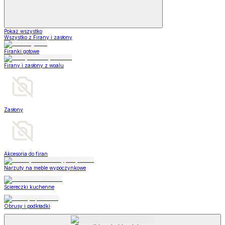
Pokaż wszystko
Wszystko z Firany i zasłony
Firanki gotowe
Firany i zasłony z woalu
Zasłony
Akcesoria do firan
Narzuty na meble wypoczynkowe
Ściereczki kuchenne
Obrusy i podkładki