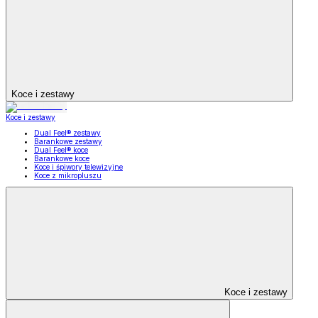
Koce i zestawy
Koce i zestawy
Dual Feel® zestawy
Barankowe zestawy
Dual Feel® koce
Barankowe koce
Koce i śpiwory telewizyjne
Koce z mikropluszu
Koce i zestawy