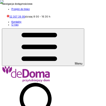
Nawigacja dostępnościowa
Przejdź do treści
22 307 39 95
dzisiaj
8:00
-
16:30
h
Kontakty
O nas
Menu