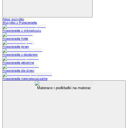
Pokaż wszystko
Wszystko z Prześcieradła
Prześcieradła z mikropluszu
Prześcieradła frotte
Prześcieradła jersey
Prześcieradła z elastanem
Prześcieradła płócienne
Prześcieradła dla dzieci
Prześcieradła nieprzepuszczalne
Materace i podkładki na materac