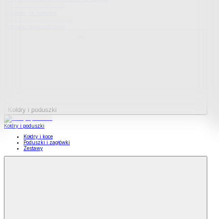
Podkładki na materace
Materace nawierzchniowe
Kołdry i poduszki
Kołdry i poduszki
Kołdry i koce
Poduszki i zagłówki
Zestawy