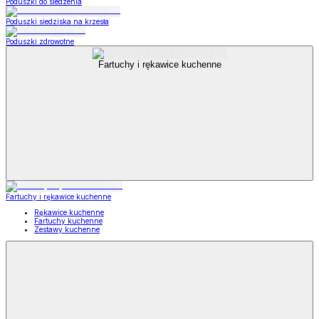
Poduszki do siedzenia
Poduszki siedziska na krzesła
Poduszki zdrowotne
Fartuchy i rękawice kuchenne
Fartuchy i rękawice kuchenne
Rękawice kuchenne
Fartuchy kuchenne
Zestawy kuchenne