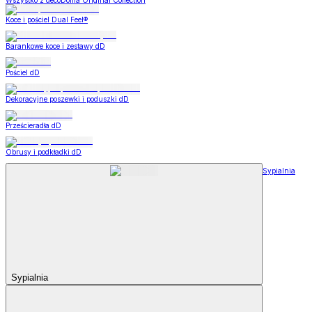
Wszystko z decoDoma Original Collection
Koce i pościel Dual Feel®
Barankowe koce i zestawy dD
Pościel dD
Dekoracyjne poszewki i poduszki dD
Prześcieradła dD
Obrusy i podkładki dD
Sypialnia
Sypialnia