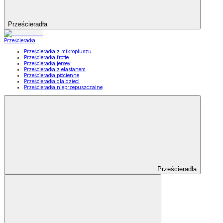
Prześcieradła
Prześcieradła
Prześcieradła z mikropluszu
Prześcieradła frotte
Prześcieradła jersey
Prześcieradła z elastanem
Prześcieradła płócienne
Prześcieradła dla dzieci
Prześcieradła nieprzepuszczalne
Prześcieradła