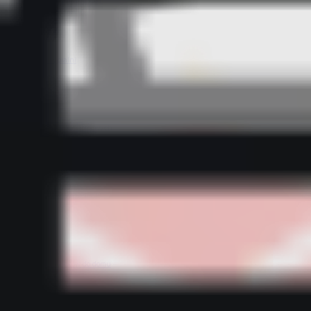
Bestsellery z sypialni
Bestsellery z tekstylii domowych
Bestsellery z wyposażenia kuchni
Bestsellery z dodatków do domu