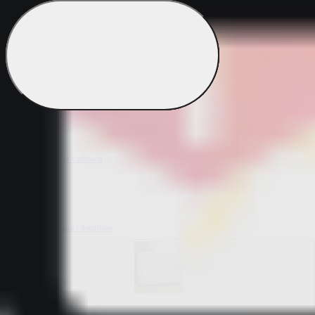
Bestsellery z ogrodu
Bestsellery z mieszkania i sprzątania
Bestsellery z urody i zdrowia
Bestsellery z obuwia i dodatków