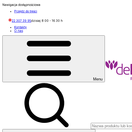
Nawigacja dostępnościowa
Przejdź do treści
22 307 39 95
dzisiaj
8:00
-
16:30
h
Kontakty
O nas
Menu