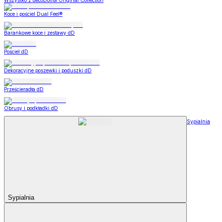
Wszystko z decoDoma Original Collection
Koce i pościel Dual Feel®
Barankowe koce i zestawy dD
Pościel dD
Dekoracyjne poszewki i poduszki dD
Prześcieradła dD
Obrusy i podkładki dD
Sypialnia
Sypialnia