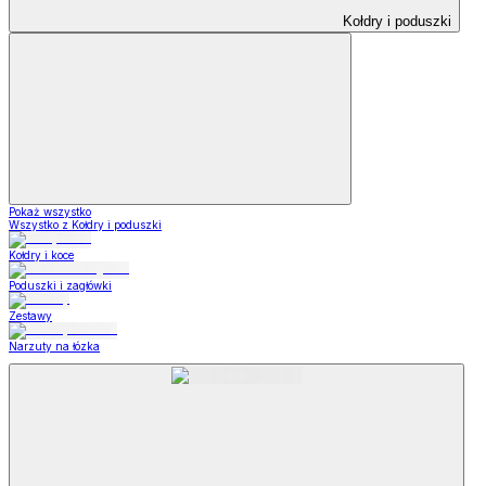
Kołdry i poduszki
Pokaż wszystko
Wszystko z Kołdry i poduszki
Kołdry i koce
Poduszki i zagłówki
Zestawy
Narzuty na łózka