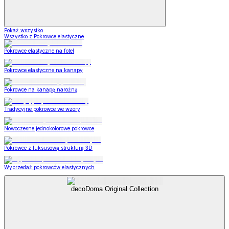
Pokaż wszystko
Wszystko z Pokrowce elastyczne
Pokrowce elastyczne na fotel
Pokrowce elastyczne na kanapy
Pokrowce na kanapę narożną
Tradycyjne pokrowce we wzory
Nowoczesne jednokolorowe pokrowce
Pokrowce z luksusową strukturą 3D
Wyprzedaż pokrowców elastycznych
decoDoma Original Collection