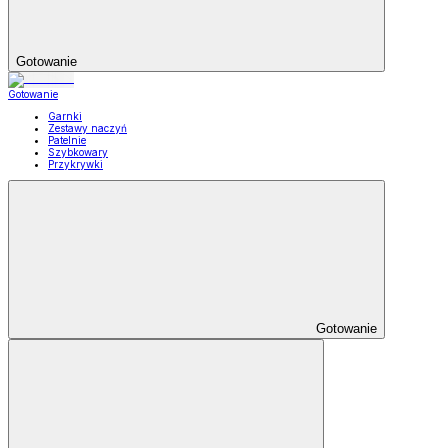
Gotowanie
Gotowanie
Garnki
Zestawy naczyń
Patelnie
Szybkowary
Przykrywki
Gotowanie