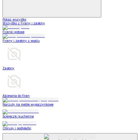
Pokaż wszystko
Wszystko z Firany i zasłony
Firanki gotowe
Firany i zasłony z woalu
Zasłony
Akcesoria do firan
Narzuty na meble wypoczynkowe
Ściereczki kuchenne
Obrusy i podkładki