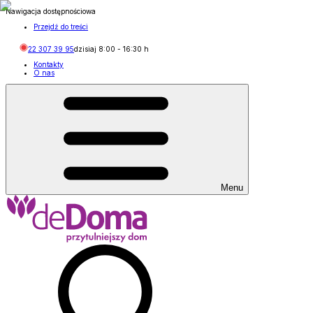
Nawigacja dostępnościowa
Przejdź do treści
22 307 39 95
dzisiaj
8:00
-
16:30
h
Kontakty
O nas
Menu