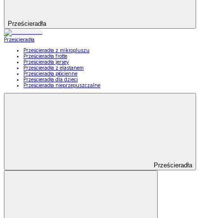
Prześcieradła
Prześcieradła
Prześcieradła z mikropluszu
Prześcieradła frotte
Prześcieradła jersey
Prześcieradła z elastanem
Prześcieradła płócienne
Prześcieradła dla dzieci
Prześcieradła nieprzepuszczalne
Prześcieradła