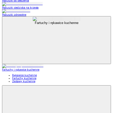
Poduszki do siedzenia
Poduszki siedziska na krzesła
Poduszki zdrowotne
Fartuchy i rękawice kuchenne
Fartuchy i rękawice kuchenne
Rękawice kuchenne
Fartuchy kuchenne
Zestawy kuchenne