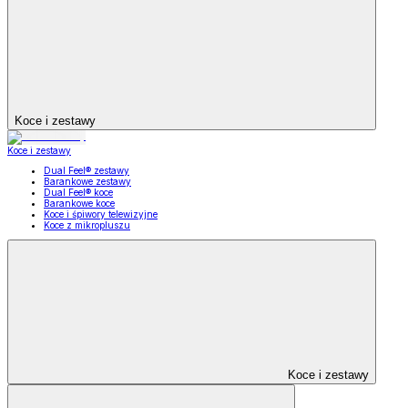
Koce i zestawy
Koce i zestawy
Dual Feel® zestawy
Barankowe zestawy
Dual Feel® koce
Barankowe koce
Koce i śpiwory telewizyjne
Koce z mikropluszu
Koce i zestawy