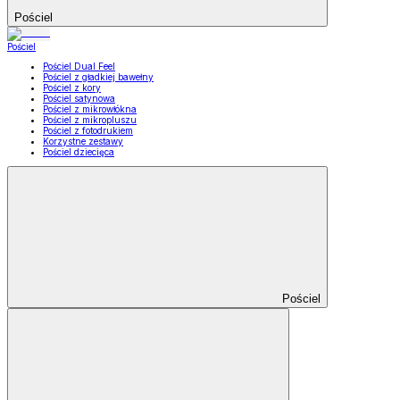
Pościel
Pościel
Pościel Dual Feel
Pościel z gładkiej bawełny
Pościel z kory
Pościel satynowa
Pościel z mikrowłókna
Pościel z mikropluszu
Pościel z fotodrukiem
Korzystne zestawy
Pościel dziecięca
Pościel