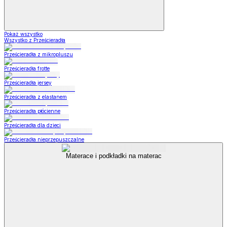
Pokaż wszystko
Wszystko z Prześcieradła
Prześcieradła z mikropluszu
Prześcieradła frotte
Prześcieradła jersey
Prześcieradła z elastanem
Prześcieradła płócienne
Prześcieradła dla dzieci
Prześcieradła nieprzepuszczalne
Materace i podkładki na materac