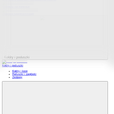
Podkładki na materace
Materace nawierzchniowe
Kołdry i poduszki
Kołdry i poduszki
Kołdry i koce
Poduszki i zagłówki
Zestawy