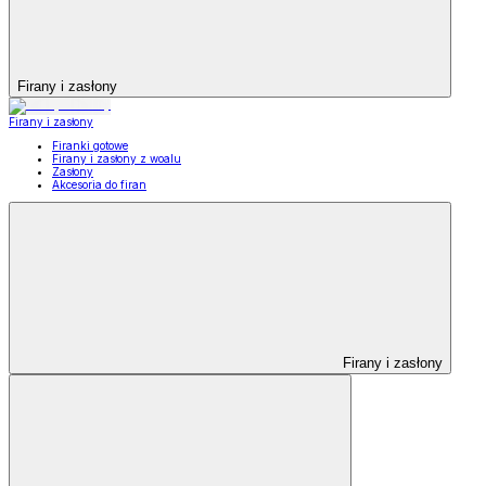
Firany i zasłony
Firany i zasłony
Firanki gotowe
Firany i zasłony z woalu
Zasłony
Akcesoria do firan
Firany i zasłony