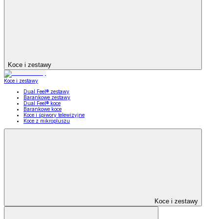
Koce i zestawy
Koce i zestawy
Dual Feel® zestawy
Barankowe zestawy
Dual Feel® koce
Barankowe koce
Koce i śpiwory telewizyjne
Koce z mikropluszu
Koce i zestawy