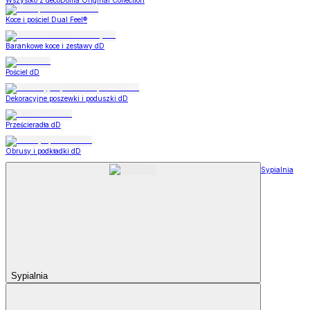
Wszystko z decoDoma Original Collection
Koce i pościel Dual Feel®
Barankowe koce i zestawy dD
Pościel dD
Dekoracyjne poszewki i poduszki dD
Prześcieradła dD
Obrusy i podkładki dD
Sypialnia
Sypialnia