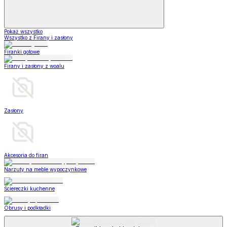
Pokaż wszystko
Wszystko z Firany i zasłony
Firanki gotowe
Firany i zasłony z woalu
Zasłony
Akcesoria do firan
Narzuty na meble wypoczynkowe
Ściereczki kuchenne
Obrusy i podkładki