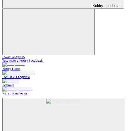
Kołdry i poduszki
Pokaż wszystko
Wszystko z Kołdry i poduszki
Kołdry i koce
Poduszki i zagłówki
Zestawy
Narzuty na łózka