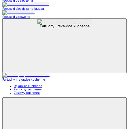
Poduszki do siedzenia
Poduszki siedziska na krzesła
Poduszki zdrowotne
Fartuchy i rękawice kuchenne
Fartuchy i rękawice kuchenne
Rękawice kuchenne
Fartuchy kuchenne
Zestawy kuchenne