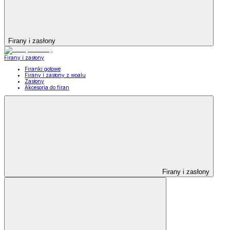
Firany i zasłony
Firany i zasłony
Firanki gotowe
Firany i zasłony z woalu
Zasłony
Akcesoria do firan
Firany i zasłony