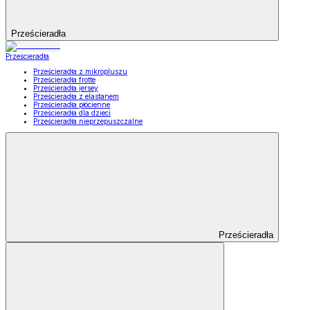
Prześcieradła
Prześcieradła
Prześcieradła z mikropluszu
Prześcieradła frotte
Prześcieradła jersey
Prześcieradła z elastanem
Prześcieradła płócienne
Prześcieradła dla dzieci
Prześcieradła nieprzepuszczalne
Prześcieradła