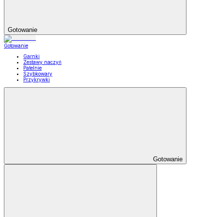
Gotowanie
Gotowanie
Garnki
Zestawy naczyń
Patelnie
Szybkowary
Przykrywki
Gotowanie