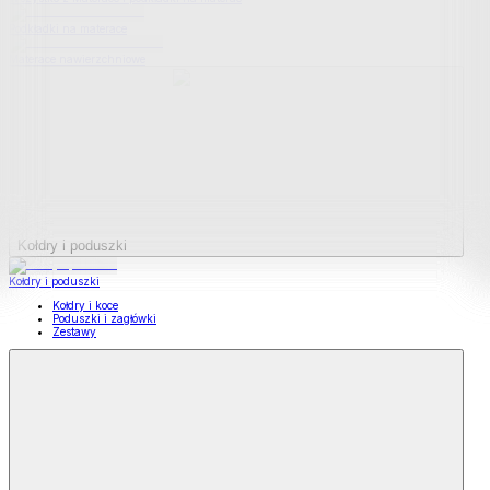
Podkładki na materace
Materace nawierzchniowe
Kołdry i poduszki
Kołdry i poduszki
Kołdry i koce
Poduszki i zagłówki
Zestawy