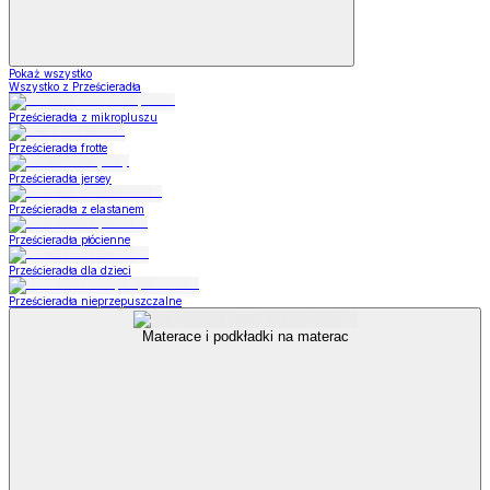
Pokaż wszystko
Wszystko z Prześcieradła
Prześcieradła z mikropluszu
Prześcieradła frotte
Prześcieradła jersey
Prześcieradła z elastanem
Prześcieradła płócienne
Prześcieradła dla dzieci
Prześcieradła nieprzepuszczalne
Materace i podkładki na materac