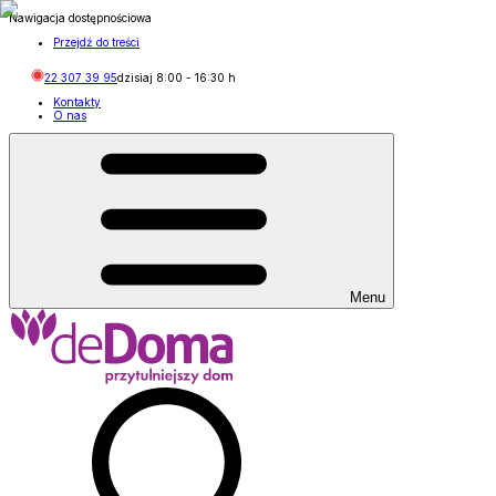
Nawigacja dostępnościowa
Przejdź do treści
22 307 39 95
dzisiaj
8:00
-
16:30
h
Kontakty
O nas
Menu