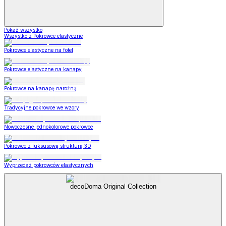
Pokaż wszystko
Wszystko z Pokrowce elastyczne
Pokrowce elastyczne na fotel
Pokrowce elastyczne na kanapy
Pokrowce na kanapę narożną
Tradycyjne pokrowce we wzory
Nowoczesne jednokolorowe pokrowce
Pokrowce z luksusową strukturą 3D
Wyprzedaż pokrowców elastycznych
decoDoma Original Collection