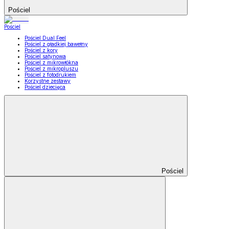
Pościel
Pościel
Pościel Dual Feel
Pościel z gładkiej bawełny
Pościel z kory
Pościel satynowa
Pościel z mikrowłókna
Pościel z mikropluszu
Pościel z fotodrukiem
Korzystne zestawy
Pościel dziecięca
Pościel