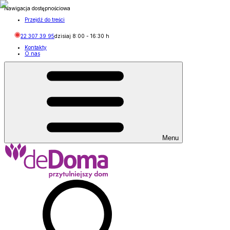
Nawigacja dostępnościowa
Przejdź do treści
22 307 39 95
dzisiaj
8:00
-
16:30
h
Kontakty
O nas
Menu