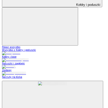
Kołdry i poduszki
Pokaż wszystko
Wszystko z Kołdry i poduszki
Kołdry i koce
Poduszki i zagłówki
Zestawy
Narzuty na łózka