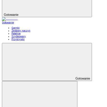
Gotowanie
Gotowanie
Garnki
Zestawy naczyń
Patelnie
Szybkowary
Przykrywki
Gotowanie