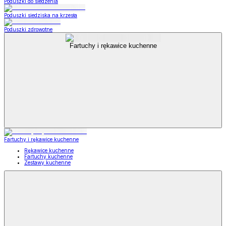
Poduszki do siedzenia
Poduszki siedziska na krzesła
Poduszki zdrowotne
Fartuchy i rękawice kuchenne
Fartuchy i rękawice kuchenne
Rękawice kuchenne
Fartuchy kuchenne
Zestawy kuchenne