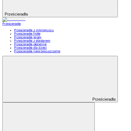
Prześcieradła
Prześcieradła
Prześcieradła z mikropluszu
Prześcieradła frotte
Prześcieradła jersey
Prześcieradła z elastanem
Prześcieradła płócienne
Prześcieradła dla dzieci
Prześcieradła nieprzepuszczalne
Prześcieradła