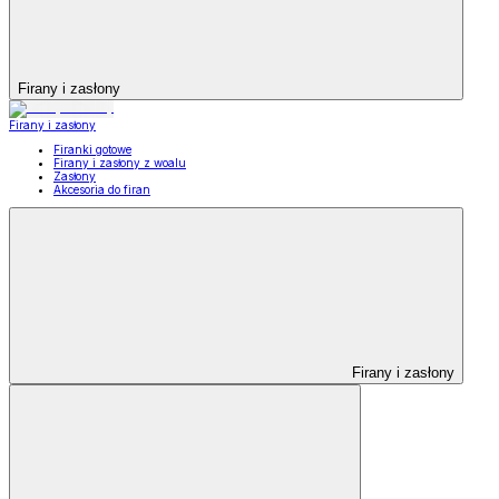
Firany i zasłony
Firany i zasłony
Firanki gotowe
Firany i zasłony z woalu
Zasłony
Akcesoria do firan
Firany i zasłony