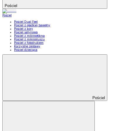
Pościel
Pościel
Pościel Dual Feel
Pościel z gładkiej bawełny
Pościel z kory
Pościel satynowa
Pościel z mikrowłókna
Pościel z mikropluszu
Pościel z fotodrukiem
Korzystne zestawy
Pościel dziecięca
Pościel