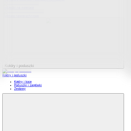
Podkładki na materace
Materace nawierzchniowe
Kołdry i poduszki
Kołdry i poduszki
Kołdry i koce
Poduszki i zagłówki
Zestawy