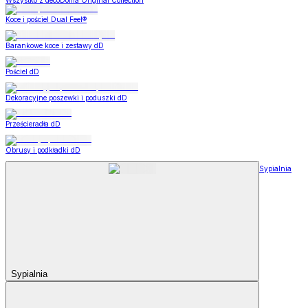
Wszystko z decoDoma Original Collection
Koce i pościel Dual Feel®
Barankowe koce i zestawy dD
Pościel dD
Dekoracyjne poszewki i poduszki dD
Prześcieradła dD
Obrusy i podkładki dD
Sypialnia
Sypialnia