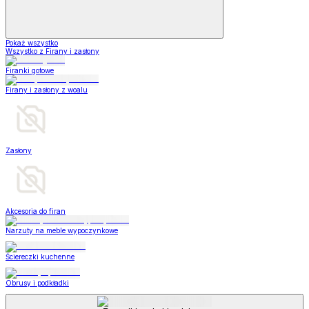
Pokaż wszystko
Wszystko z Firany i zasłony
Firanki gotowe
Firany i zasłony z woalu
Zasłony
Akcesoria do firan
Narzuty na meble wypoczynkowe
Ściereczki kuchenne
Obrusy i podkładki