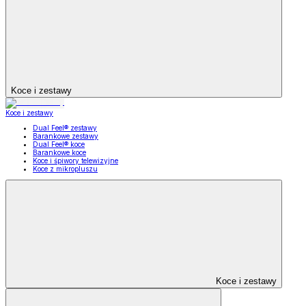
Koce i zestawy
Koce i zestawy
Dual Feel® zestawy
Barankowe zestawy
Dual Feel® koce
Barankowe koce
Koce i śpiwory telewizyjne
Koce z mikropluszu
Koce i zestawy