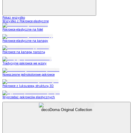
Pokaż wszystko
Wszystko z Pokrowce elastyczne
Pokrowce elastyczne na fotel
Pokrowce elastyczne na kanapy
Pokrowce na kanapę narożną
Tradycyjne pokrowce we wzory
Nowoczesne jednokolorowe pokrowce
Pokrowce z luksusową strukturą 3D
Wyprzedaż pokrowców elastycznych
decoDoma Original Collection