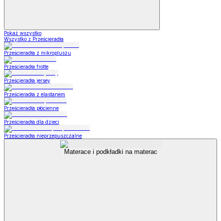
Pokaż wszystko
Wszystko z Prześcieradła
Prześcieradła z mikropluszu
Prześcieradła frotte
Prześcieradła jersey
Prześcieradła z elastanem
Prześcieradła płócienne
Prześcieradła dla dzieci
Prześcieradła nieprzepuszczalne
Materace i podkładki na materac