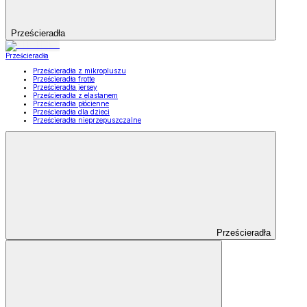
Prześcieradła
Prześcieradła
Prześcieradła z mikropluszu
Prześcieradła frotte
Prześcieradła jersey
Prześcieradła z elastanem
Prześcieradła płócienne
Prześcieradła dla dzieci
Prześcieradła nieprzepuszczalne
Prześcieradła