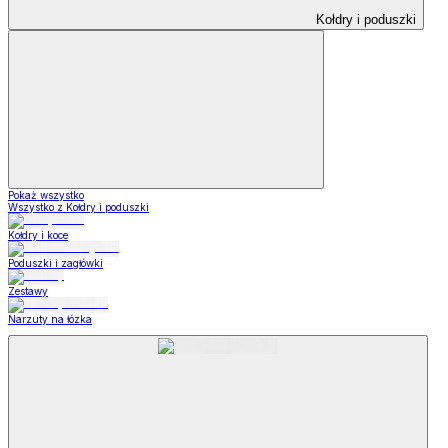
Kołdry i poduszki
Pokaż wszystko
Wszystko z Kołdry i poduszki
Kołdry i koce
Poduszki i zagłówki
Zestawy
Narzuty na łózka