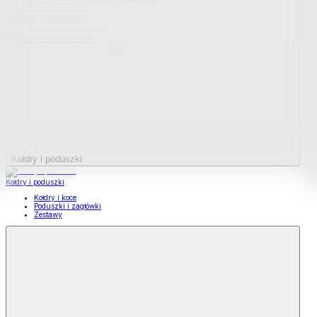
Podkładki na materace
Materace nawierzchniowe
Kołdry i poduszki
Kołdry i poduszki
Kołdry i koce
Poduszki i zagłówki
Zestawy