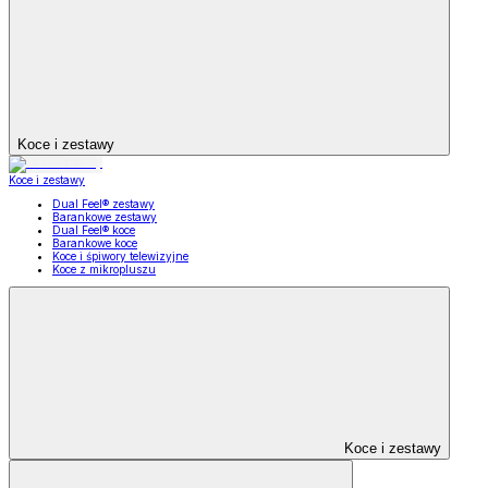
Koce i zestawy
Koce i zestawy
Dual Feel® zestawy
Barankowe zestawy
Dual Feel® koce
Barankowe koce
Koce i śpiwory telewizyjne
Koce z mikropluszu
Koce i zestawy