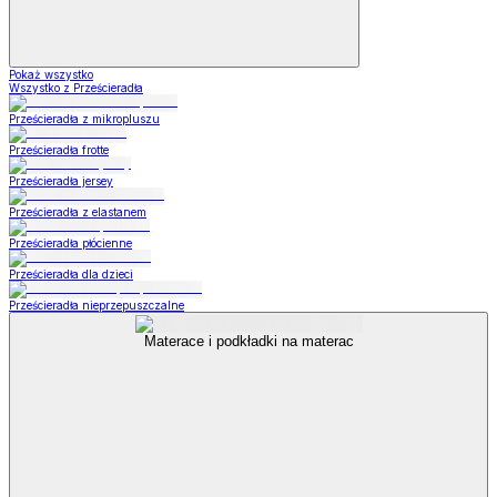
Pokaż wszystko
Wszystko z Prześcieradła
Prześcieradła z mikropluszu
Prześcieradła frotte
Prześcieradła jersey
Prześcieradła z elastanem
Prześcieradła płócienne
Prześcieradła dla dzieci
Prześcieradła nieprzepuszczalne
Materace i podkładki na materac