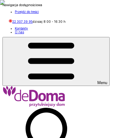
Nawigacja dostępnościowa
Przejdź do treści
22 307 39 95
dzisiaj
8:00
-
16:30
h
Kontakty
O nas
Menu