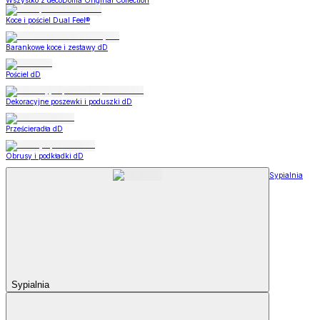
Wszystko z decoDoma Original Collection
Koce i pościel Dual Feel®
Barankowe koce i zestawy dD
Pościel dD
Dekoracyjne poszewki i poduszki dD
Prześcieradła dD
Obrusy i podkładki dD
Sypialnia
Sypialnia