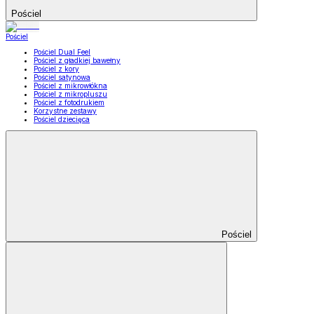
Pościel
Pościel
Pościel Dual Feel
Pościel z gładkiej bawełny
Pościel z kory
Pościel satynowa
Pościel z mikrowłókna
Pościel z mikropluszu
Pościel z fotodrukiem
Korzystne zestawy
Pościel dziecięca
Pościel