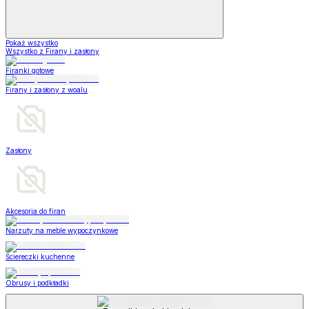
Pokaż wszystko
Wszystko z Firany i zasłony
Firanki gotowe
Firany i zasłony z woalu
Zasłony
Akcesoria do firan
Narzuty na meble wypoczynkowe
Ściereczki kuchenne
Obrusy i podkładki