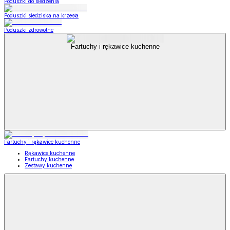
Poduszki do siedzenia
Poduszki siedziska na krzesła
Poduszki zdrowotne
Fartuchy i rękawice kuchenne
Fartuchy i rękawice kuchenne
Rękawice kuchenne
Fartuchy kuchenne
Zestawy kuchenne