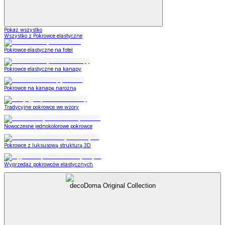
Pokaż wszystko
Wszystko z Pokrowce elastyczne
Pokrowce elastyczne na fotel
Pokrowce elastyczne na kanapy
Pokrowce na kanapę narożną
Tradycyjne pokrowce we wzory
Nowoczesne jednokolorowe pokrowce
Pokrowce z luksusową strukturą 3D
Wyprzedaż pokrowców elastycznych
decoDoma Original Collection