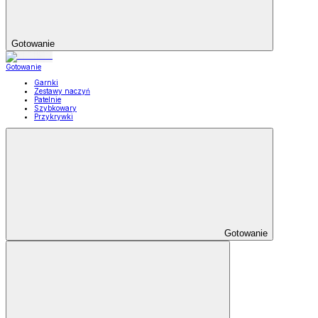
Gotowanie
Gotowanie
Garnki
Zestawy naczyń
Patelnie
Szybkowary
Przykrywki
Gotowanie