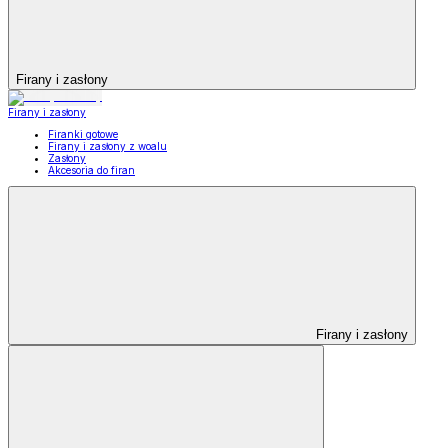
Firany i zasłony
Firany i zasłony
Firanki gotowe
Firany i zasłony z woalu
Zasłony
Akcesoria do firan
Firany i zasłony