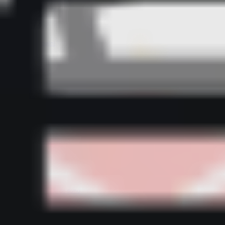
Bestsellery z sypialni
Bestsellery z tekstylii domowych
Bestsellery z wyposażenia kuchni
Bestsellery z dodatków do domu