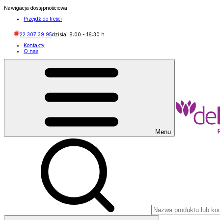
Nawigacja dostępnościowa
Przejdź do treści
22 307 39 95
dzisiaj
8:00
-
16:30
h
Kontakty
O nas
Menu