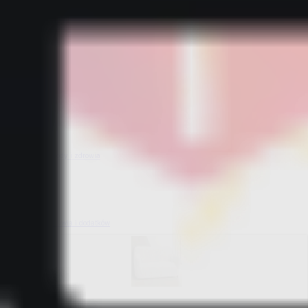
Bestsellery z ogrodu
Bestsellery z mieszkania i sprzątania
Bestsellery z urody i zdrowia
Bestsellery z obuwia i dodatków