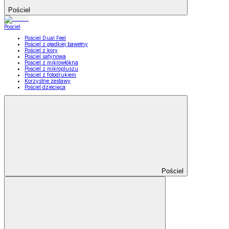
Pościel
Pościel
Pościel Dual Feel
Pościel z gładkiej bawełny
Pościel z kory
Pościel satynowa
Pościel z mikrowłókna
Pościel z mikropluszu
Pościel z fotodrukiem
Korzystne zestawy
Pościel dziecięca
Pościel