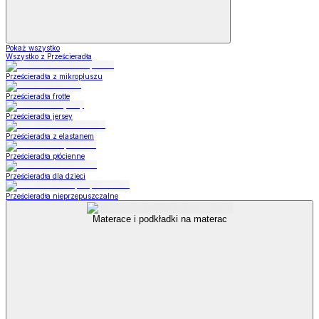
Pokaż wszystko
Wszystko z Prześcieradła
Prześcieradła z mikropluszu
Prześcieradła frotte
Prześcieradła jersey
Prześcieradła z elastanem
Prześcieradła płócienne
Prześcieradła dla dzieci
Prześcieradła nieprzepuszczalne
Materace i podkładki na materac