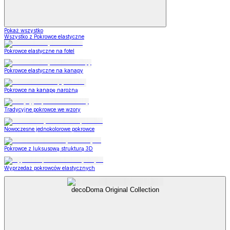
Pokaż wszystko
Wszystko z Pokrowce elastyczne
Pokrowce elastyczne na fotel
Pokrowce elastyczne na kanapy
Pokrowce na kanapę narożną
Tradycyjne pokrowce we wzory
Nowoczesne jednokolorowe pokrowce
Pokrowce z luksusową strukturą 3D
Wyprzedaż pokrowców elastycznych
decoDoma Original Collection