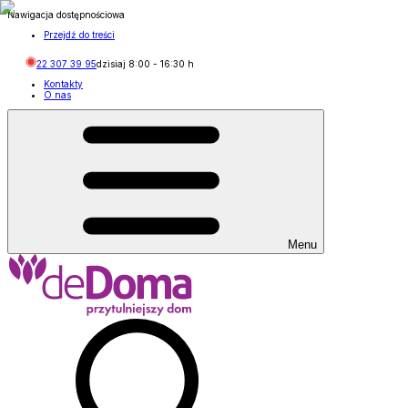
Nawigacja dostępnościowa
Przejdź do treści
22 307 39 95
dzisiaj
8:00
-
16:30
h
Kontakty
O nas
Menu