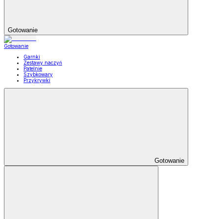
Gotowanie
Gotowanie
Garnki
Zestawy naczyń
Patelnie
Szybkowary
Przykrywki
Gotowanie