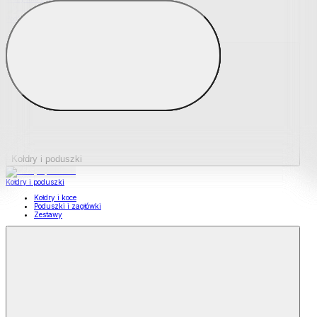
Podkładki na materace
Materace nawierzchniowe
Kołdry i poduszki
Kołdry i poduszki
Kołdry i koce
Poduszki i zagłówki
Zestawy