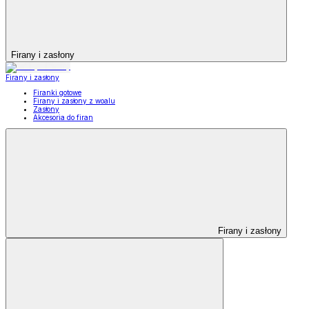
Firany i zasłony
Firany i zasłony
Firanki gotowe
Firany i zasłony z woalu
Zasłony
Akcesoria do firan
Firany i zasłony