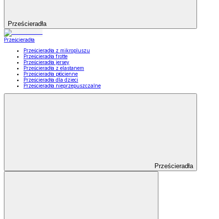
Prześcieradła
Prześcieradła
Prześcieradła z mikropluszu
Prześcieradła frotte
Prześcieradła jersey
Prześcieradła z elastanem
Prześcieradła płócienne
Prześcieradła dla dzieci
Prześcieradła nieprzepuszczalne
Prześcieradła