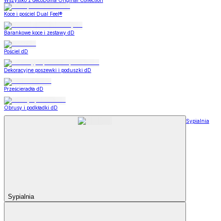
Wszystko z decoDoma Original Collection
Koce i pościel Dual Feel®
Barankowe koce i zestawy dD
Pościel dD
Dekoracyjne poszewki i poduszki dD
Prześcieradła dD
Obrusy i podkładki dD
Sypialnia
Sypialnia