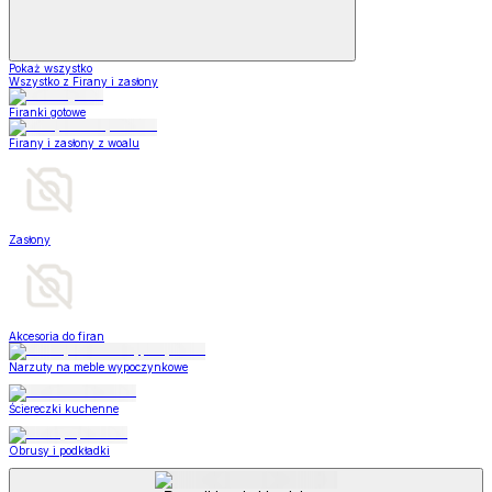
Pokaż wszystko
Wszystko z Firany i zasłony
Firanki gotowe
Firany i zasłony z woalu
Zasłony
Akcesoria do firan
Narzuty na meble wypoczynkowe
Ściereczki kuchenne
Obrusy i podkładki