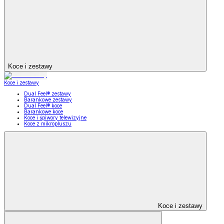
Koce i zestawy
Koce i zestawy
Dual Feel® zestawy
Barankowe zestawy
Dual Feel® koce
Barankowe koce
Koce i śpiwory telewizyjne
Koce z mikropluszu
Koce i zestawy