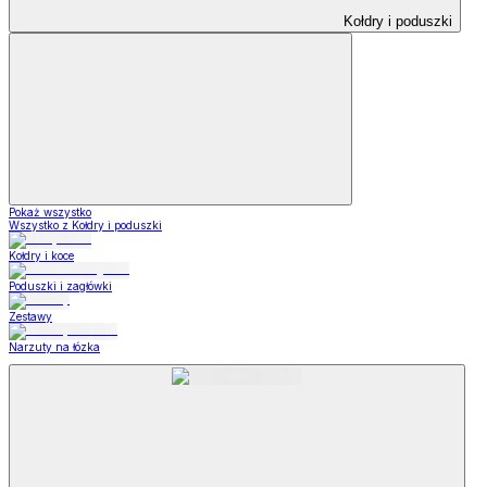
Kołdry i poduszki
Pokaż wszystko
Wszystko z Kołdry i poduszki
Kołdry i koce
Poduszki i zagłówki
Zestawy
Narzuty na łózka