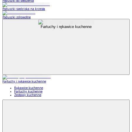
Poduszki do siedzenia
Poduszki siedziska na krzesła
Poduszki zdrowotne
Fartuchy i rękawice kuchenne
Fartuchy i rękawice kuchenne
Rękawice kuchenne
Fartuchy kuchenne
Zestawy kuchenne