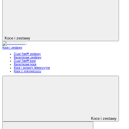
Koce i zestawy
Koce i zestawy
Dual Feel® zestawy
Barankowe zestawy
Dual Feel® koce
Barankowe koce
Koce i śpiwory telewizyjne
Koce z mikropluszu
Koce i zestawy