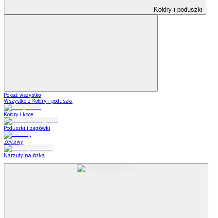
Kołdry i poduszki
Pokaż wszystko
Wszystko z Kołdry i poduszki
Kołdry i koce
Poduszki i zagłówki
Zestawy
Narzuty na łózka