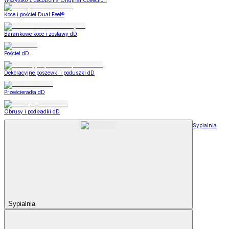
Wszystko z decoDoma Original Collection
Koce i pościel Dual Feel®
Barankowe koce i zestawy dD
Pościel dD
Dekoracyjne poszewki i poduszki dD
Prześcieradła dD
Obrusy i podkładki dD
Sypialnia
Sypialnia