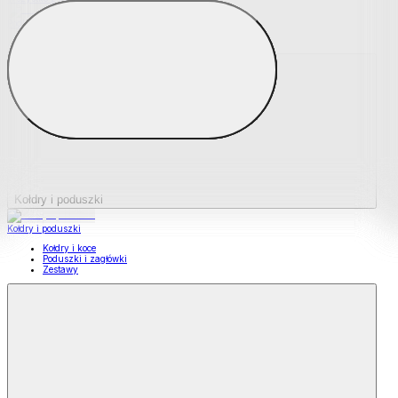
Podkładki na materace
Materace nawierzchniowe
Kołdry i poduszki
Kołdry i poduszki
Kołdry i koce
Poduszki i zagłówki
Zestawy