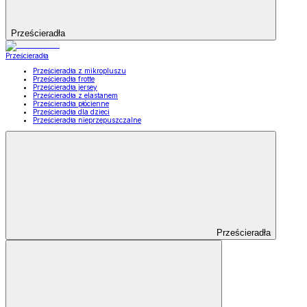
Prześcieradła
Prześcieradła
Prześcieradła z mikropluszu
Prześcieradła frotte
Prześcieradła jersey
Prześcieradła z elastanem
Prześcieradła płócienne
Prześcieradła dla dzieci
Prześcieradła nieprzepuszczalne
Prześcieradła