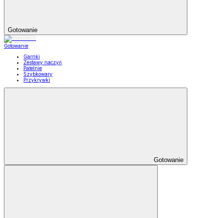
Gotowanie
Gotowanie
Garnki
Zestawy naczyń
Patelnie
Szybkowary
Przykrywki
Gotowanie