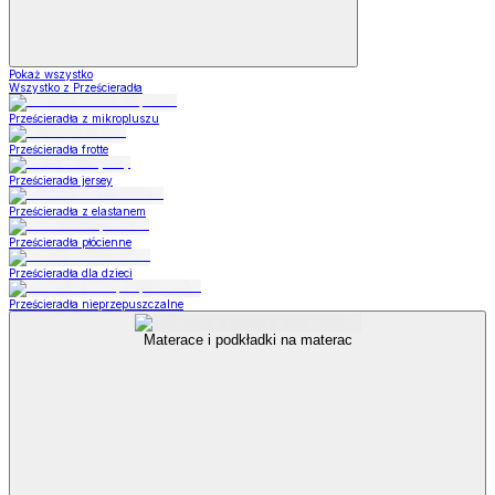
Pokaż wszystko
Wszystko z Prześcieradła
Prześcieradła z mikropluszu
Prześcieradła frotte
Prześcieradła jersey
Prześcieradła z elastanem
Prześcieradła płócienne
Prześcieradła dla dzieci
Prześcieradła nieprzepuszczalne
Materace i podkładki na materac