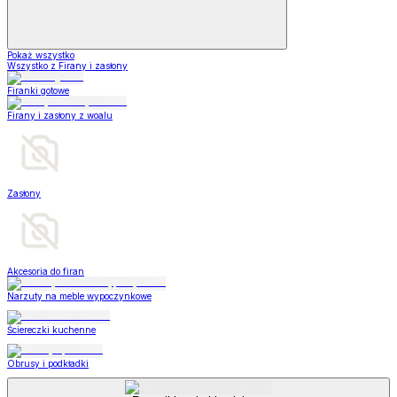
Pokaż wszystko
Wszystko z Firany i zasłony
Firanki gotowe
Firany i zasłony z woalu
Zasłony
Akcesoria do firan
Narzuty na meble wypoczynkowe
Ściereczki kuchenne
Obrusy i podkładki