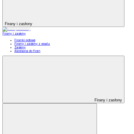
Firany i zasłony
Firany i zasłony
Firanki gotowe
Firany i zasłony z woalu
Zasłony
Akcesoria do firan
Firany i zasłony