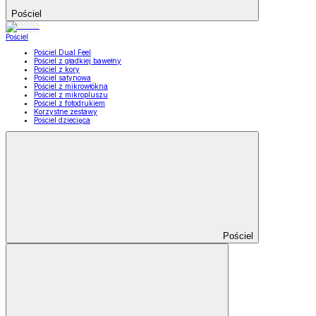
Pościel
Pościel
Pościel Dual Feel
Pościel z gładkiej bawełny
Pościel z kory
Pościel satynowa
Pościel z mikrowłókna
Pościel z mikropluszu
Pościel z fotodrukiem
Korzystne zestawy
Pościel dziecięca
Pościel