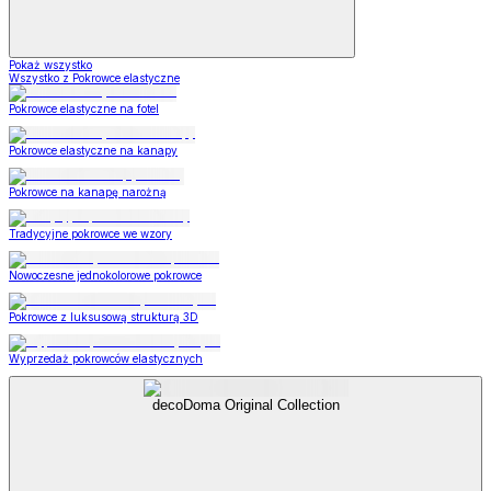
Pokaż wszystko
Wszystko z Pokrowce elastyczne
Pokrowce elastyczne na fotel
Pokrowce elastyczne na kanapy
Pokrowce na kanapę narożną
Tradycyjne pokrowce we wzory
Nowoczesne jednokolorowe pokrowce
Pokrowce z luksusową strukturą 3D
Wyprzedaż pokrowców elastycznych
decoDoma Original Collection