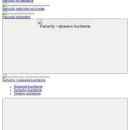
Poduszki do siedzenia
Poduszki siedziska na krzesła
Poduszki zdrowotne
Fartuchy i rękawice kuchenne
Fartuchy i rękawice kuchenne
Rękawice kuchenne
Fartuchy kuchenne
Zestawy kuchenne