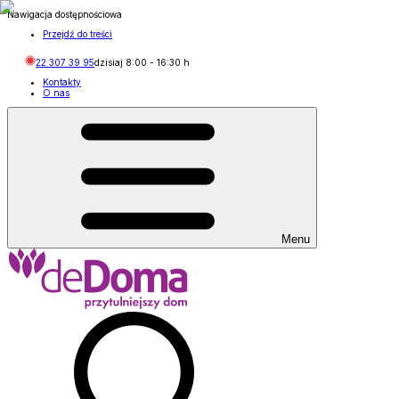
Nawigacja dostępnościowa
Przejdź do treści
22 307 39 95
dzisiaj
8:00
-
16:30
h
Kontakty
O nas
Menu