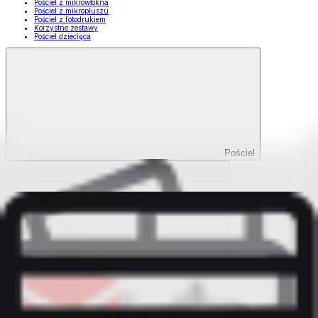
Pościel z mikrowłókna
Pościel z mikropluszu
Pościel z fotodrukiem
Korzystne zestawy
Pościel dziecięca
Pościel
Pokaż wszystko
Wszystko z Pościel