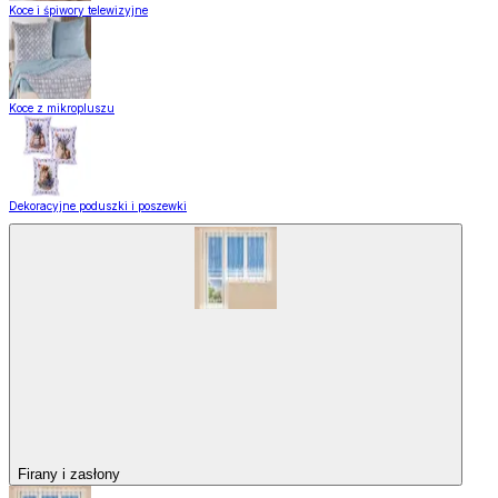
Koce i śpiwory telewizyjne
Koce z mikropluszu
Dekoracyjne poduszki i poszewki
Firany i zasłony