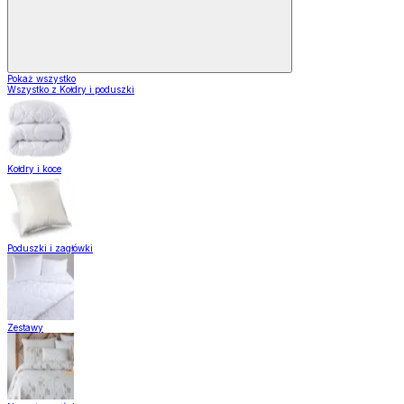
Pokaż wszystko
Wszystko z Kołdry i poduszki
Kołdry i koce
Poduszki i zagłówki
Zestawy