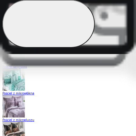
Pościel Dual Feel
Pościel z gładkiej bawełny
Pościel satynowa
Pościel z mikrowłókna
Pościel z mikropluszu